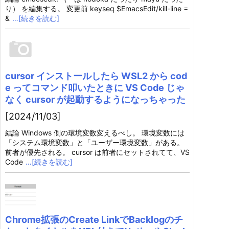
り） を編集する。 変更前 keyseq $EmacsEdit/kill-line =
&
…[続きを読む]
cursor インストールしたら WSL2 から cod
e ってコマンド叩いたときに VS Code じゃ
なく cursor が起動するようになっちゃった
[2024/11/03]
結論 Windows 側の環境変数変えるべし。 環境変数には
「システム環境変数」と「ユーザー環境変数」がある。
前者が優先される。 cursor は前者にセットされてて、VS
Code
…[続きを読む]
Chrome拡張のCreate LinkでBacklogのチ