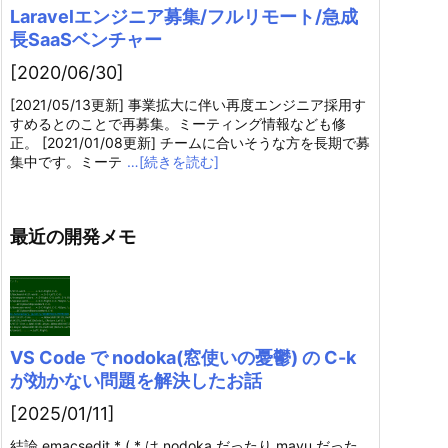
Laravelエンジニア募集/フルリモート/急成
長SaaSベンチャー
[2020/06/30]
[2021/05/13更新] 事業拡大に伴い再度エンジニア採用す
すめるとのことで再募集。ミーティング情報なども修
正。 [2021/01/08更新] チームに合いそうな方を長期で募
集中です。ミーテ
…[続きを読む]
最近の開発メモ
VS Code で nodoka(窓使いの憂鬱) の C-k
が効かない問題を解決したお話
[2025/01/11]
結論 emacsedit.* ( * は nodoka だったり mayu だった