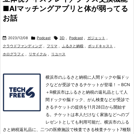
■AIマッチングアプリと体が弱ってる
お話

2023/12/08

Podcast

3D
,
Podcast
,
ガジェット
,
クラウドファンディング
,
フリマ
,
ふるさと納税
,
ポッドキャスト
,
ホログラフィ
,
リサイクル
,
リユース
横浜市のふるさと納税に人間ドックや脳ドッ
クなどが受診できるチケットが登場！ – BCN
＋R横浜市はふるさと納税の返礼品として人
間ドックや脳ドック、がん検査などが受診で
きるチケットの提供を11月28日から開始す
る。チケットは本人だけなく家族などへのプ
レゼントとしても利用可能だ。
横浜市のふる
さと納税返礼品に、二つの医療施設で検査できる検査チケット7種類