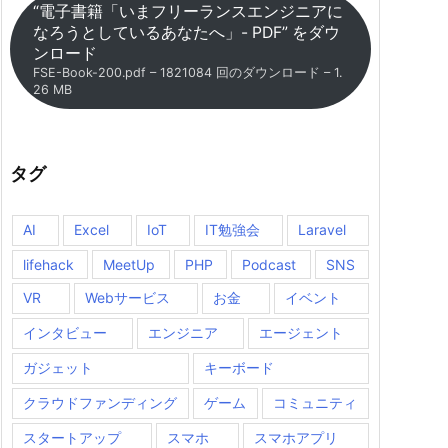
“電子書籍「いまフリーランスエンジニアに
なろうとしているあなたへ」- PDF” をダウ
ンロード
FSE-Book-200.pdf – 1821084 回のダウンロード – 1.
26 MB
タグ
AI
Excel
IoT
IT勉強会
Laravel
lifehack
MeetUp
PHP
Podcast
SNS
VR
Webサービス
お金
イベント
インタビュー
エンジニア
エージェント
ガジェット
キーボード
クラウドファンディング
ゲーム
コミュニティ
スタートアップ
スマホ
スマホアプリ