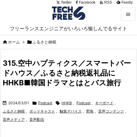

Twitter
Facebook
Feedly
RSS


フリーランスエンジニアがいろいろ愉しんでるサイト
メニュ


ホーム
>

ふるさと納税
サイド

315.空中ハプティクス／スマートバー
前へ
ドハウス／ふるさと納税返礼品に

次へ
HHKB■韓国ドラマとはとバス旅行

検索

2024/03/01

Podcast

HHKB
,
Podcast
,
キーボード
,
ふるさと納税
,
ポッドキャスト
,
触覚デバイス
,
野鳥
,
音声コンテンツ
,
音声メディア
,
音声配信