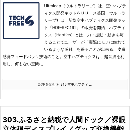
Ultraleap（ウルトラリープ）社、空中ハプテ
ィクス開発キットをリリース英国・ウルトラ
リープ社は、新型空中ハプティクス開発キッ
ト『HDK-REC192』の販売を開始。
ハプティ
クス（Haptics）とは、⼒・振動・動きを与
えることでユーザーが「実際にモノに触れて
いるような感触」を得ることが出来る、⽪膚
感覚フィードバック技術のこと。
空中ハプティクスは、超音波を利
用し、何もない空間に ...
記事を読む
315.空中ハプティ ...
303.ふるさと納税で人間ドック／裸眼
立体視ディスプレイ／グッズ交換機能