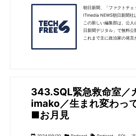
朝日新聞、「ファクトチェッ
ITmedia NEWS朝日
この新しい編集部は、公人
日新聞デジタル」で無料公
これまで主に政治家の発言が
343.SQL緊急救命室
imako／生まれ変わ
■お月見
2024/09/20
Podcast
Podcast
,
SQL
,
ア