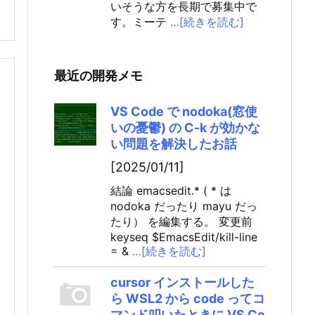
いそうな方を長期で募集中で
す。ミーテ
…[続きを読む]
最近の開発メモ
VS Code で nodoka(窓使
いの憂鬱) の C-k が効かな
い問題を解決したお話
[2025/01/11]
結論 emacsedit.* ( * は
nodoka だったり mayu だっ
たり） を編集する。 変更前
keyseq $EmacsEdit/kill-line
= &
…[続きを読む]
cursor インストールした
ら WSL2 から code ってコ
マンド叩いたときに VS Co