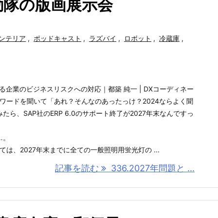
動隊の版画展示会
ンテリア
,
ポッドキャスト
,
ラズバイ
,
ロボット
,
冷蔵庫
,
れる企業のビジネスリスクへの対応｜都築 純一 | DXコーディネー
ーワードを聞いて「あれ？そんなのあったっけ？2024ならよく聞
ら、SAP社のERP 6.0のサポート終了が2027年末なんですっ
…。
ては、2027年末までに全ての一般照明用蛍光灯の ...
記事を読む
336.2027年問題と ...