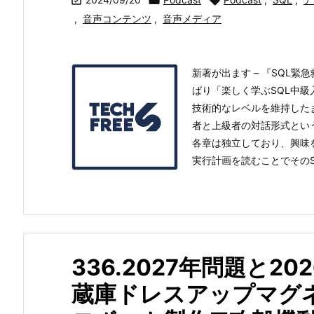



,
音声コンテンツ
,
音声メディア
新著が出ます – 『SQL緊
ばり「楽しく学ぶSQL中級
技術的なレベルを維持した
者と上級者の対話形式とい
各章は独立しており、興味
実行計画を読むことでそのSQL
336.2027年問題と2
蔵庫ドレスアップマグ