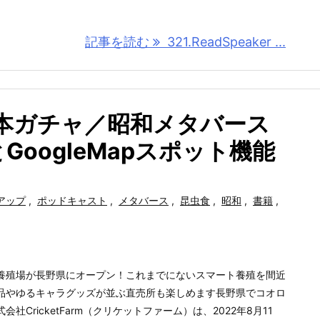
記事を読む
321.ReadSpeaker ...
／本ガチャ／昭和メタバース
oogleMapスポット機能
アップ
,
ポッドキャスト
,
メタバース
,
昆虫食
,
昭和
,
書籍
,
養殖場が長野県にオープン！これまでにないスマート養殖を間近
品やゆるキャラグッズが並ぶ直売所も楽しめます長野県でコオロ
CricketFarm（クリケットファーム）は、2022年8月11