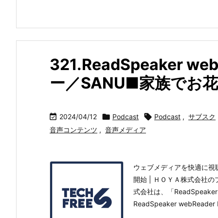
321.ReadSpeaker w
ー／SANU■家族でお

2024/04/12

Podcast

Podcast
,
サブスク
音声コンテンツ
,
音声メディア
ウェブメディアを快適に視聴する新
開始 | ＨＯＹＡ株式会社
式会社は、「ReadSpeaker
ReadSpeaker webRe