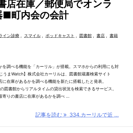
の書店在庫／郵便局でオンラ
器■町内会の会計
ライン診療
,
スマイル
,
ポッドキャスト
,
図書館
,
書店
,
書籍
かを調べる機能を「カーリル」が搭載。スマホからの利用にも対
ch・やじうまWatch】株式会社カーリルは、図書館蔵書検索サイト
店に在庫があるかを調べる機能を新たに搭載したと発表。
以上の図書館からリアルタイムの貸出状況を検索できるサービス。
寄りの書店に在庫があるかを調べ ...
記事を読む
334.カーリルで近 ...