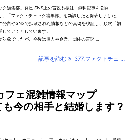
ク編集部」発足 SNS上の言説も検証→無料記事を公開 –
新聞社は、「ファクトチェック編集部」を新設したと発表しました。
の発言やSNSで拡散された情報などの真偽を検証し、順次「朝
開していくとしています。
対象でしたが、今後は個人や企業、団体の言説 ...
記事を読む
377.ファクトチェ ...
／カフェ混雑情報マップ
っても今の相手と結婚します？
ンケート
,
カフェ
,
シニア
,
ポッドキャスト
,
マップ
,
書籍