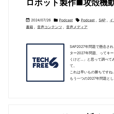
ロボット製作■攻殻機

2024/07/26

Podcast

Podcast
,
SAP
,
イ
書籍
,
音声コンテンツ
,
音声メディア
SAP2027年問題で懸念さ
ター2027年問題、ってキ
くけど…」と思って調べてみた
て。
これは早いもの勝ちですね
もう一つの2027年問題とし