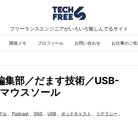
フリーランスエンジニアがいろいろ愉しんでるサイト
開発メモ
プロフィール
お問い合わせ
お仕事のご依
編集部／だます技術／USB-
■マウスソール
デル
,
Podcast
,
SNS
,
USB
,
ポッドキャスト
,
リテラシー
,