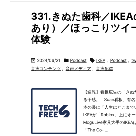
331.きぬた歯科／IK
あり）／ほっこりツイ
体験

2024/06/21

Podcast

IKEA
,
Podcast
,
tw
音声コンテンツ
,
音声メディア
,
音声配信
【速報】看板広告の「きぬ
る予感。 | Suan看板、
本の帯に「人生はどこまで
IKEAが「Roblox」上
MoguLive家具大手のIK
「The Co- ...