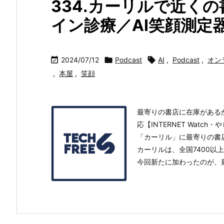
334.カーリルで近く
イン診療／AI笑顔測定

2024/07/12

Podcast

AI
,
Podcast
,
オン
,
本屋
,
笑顔
最寄りの書店に在庫がある
応【INTERNET Wat
「カーリル」に最寄りの書
カーリルは、全国7400
今回新たに加わったのが、最