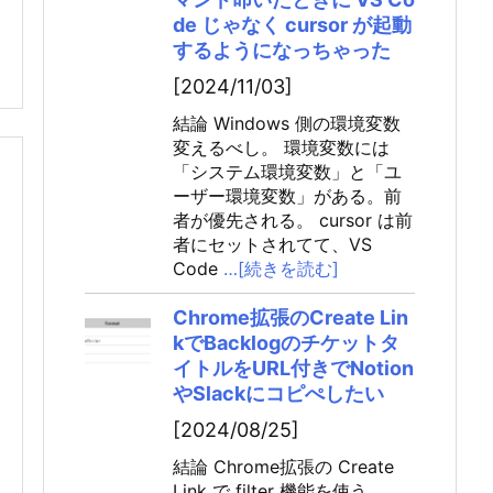
de じゃなく cursor が起動
するようになっちゃった
[2024/11/03]
結論 Windows 側の環境変数
変えるべし。 環境変数には
「システム環境変数」と「ユ
ーザー環境変数」がある。前
者が優先される。 cursor は前
者にセットされてて、VS
Code
…[続きを読む]
Chrome拡張のCreate Lin
kでBacklogのチケットタ
イトルをURL付きでNotion
やSlackにコピぺしたい
[2024/08/25]
結論 Chrome拡張の Create
Link で filter 機能を使う