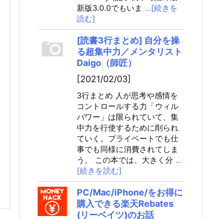
新版3.0.0でもいま
…[続きを
読む]
[読書3行まとめ] 自分を操
る超集中力／メンタリスト
Daigo（師匠）
[2021/02/03]
3行まとめ 人が思考や感情を
コントロールする力「ウィル
パワー」は限られていて、集
中力を行使するために削られ
ていく。プライベートでも仕
事でも同様に消費されてしま
う。 この本では、大きく分
…
[続きを読む]
PC/Mac/iPhone/をお得に
購入できる楽天Rebates
(リーベイツ)のお話