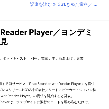
記事を読む
331.きぬた歯科／ ...
ebReader Player／ヨンデミ
花見
,
ポッドキャスト
,
別荘
,
書籍
,
本
,
読み上げ
,
読書
,
サービス「ReadSpeaker webReader Player」を提供
のプレスリリースHOYA株式会社／リードスピーカー・ジャパン株
 webReader Player」の提供を開始すると発表。
ader Playerは、ウェブサイトに数行のコードを埋め込むだけで、 ...