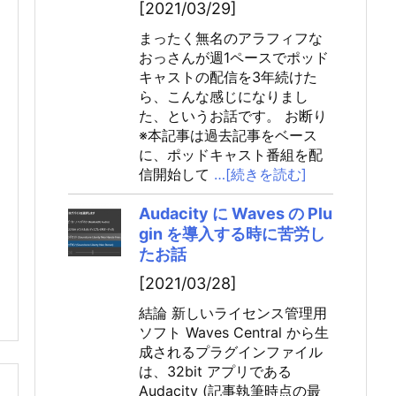
[2021/03/29]
まったく無名のアラフィフな
おっさんが週1ペースでポッド
キャストの配信を3年続けた
ら、こんな感じになりまし
た、というお話です。 お断り
※本記事は過去記事をベース
に、ポッドキャスト番組を配
信開始して
…[続きを読む]
Audacity に Waves の Plu
gin を導入する時に苦労し
たお話
[2021/03/28]
結論 新しいライセンス管理用
ソフト Waves Central から生
成されるプラグインファイル
は、32bit アプリである
Audacity (記事執筆時点の最