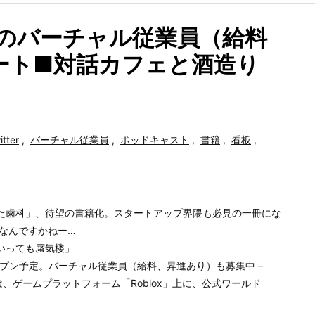
EAのバーチャル従業員（給料
ート■対話カフェと酒造り
itter
,
バーチャル従業員
,
ポッドキャスト
,
書籍
,
看板
,
た歯科」、待望の書籍化。スタートアップ界隈も必見の一冊にな
有名なんですかねー…
いっても蜃気楼」
にオープン予定。バーチャル従業員（給料、昇進あり）も募集中 –
EAは、ゲームプラットフォーム「Roblox」上に、公式ワールド