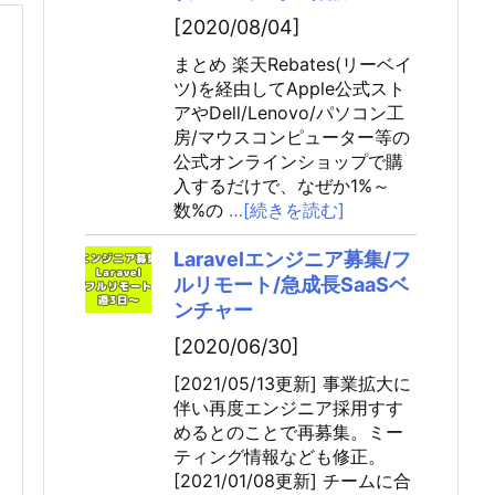
[2020/08/04]
まとめ 楽天Rebates(リーベイ
ツ)を経由してApple公式スト
アやDell/Lenovo/パソコン工
房/マウスコンピューター等の
公式オンラインショップで購
入するだけで、なぜか1%～
数%の
…[続きを読む]
Laravelエンジニア募集/フ
ルリモート/急成長SaaSベ
ンチャー
[2020/06/30]
[2021/05/13更新] 事業拡大に
伴い再度エンジニア採用すす
めるとのことで再募集。ミー
ティング情報なども修正。
[2021/01/08更新] チームに合