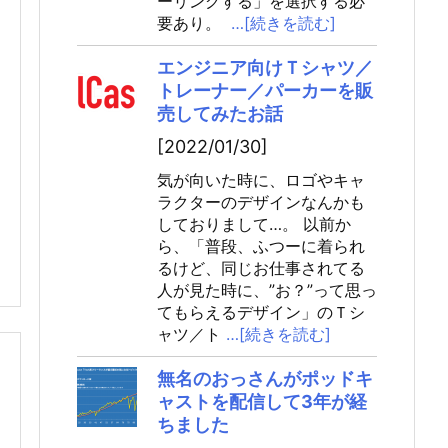
ーリングする」を選択する必
要あり。
…[続きを読む]
エンジニア向けＴシャツ／
トレーナー／パーカーを販
売してみたお話
[2022/01/30]
気が向いた時に、ロゴやキャ
ラクターのデザインなんかも
しておりまして…。 以前か
ら、「普段、ふつーに着られ
るけど、同じお仕事されてる
人が見た時に、”お？”って思っ
てもらえるデザイン」のＴシ
ャツ／ト
…[続きを読む]
無名のおっさんがポッドキ
ャストを配信して3年が経
ちました