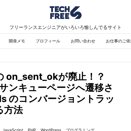
フリーランスエンジニアがいろいろ愉しんでるサイト
開発メモ
プロフィール
お問い合わせ
お仕事のご依
7)の on_sent_okが廃止！？
わずにサンキューページへ遷移さ
ords のコンバージョントラッ
る方法
JavaScript
,
PHP
,
WordPress
,
プログラミング
,