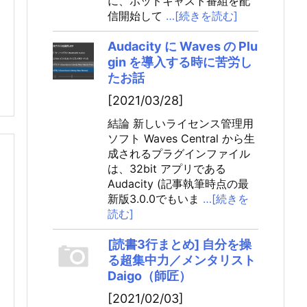
に、ポッドキャスト番組を配
信開始して
…[続きを読む]
Audacity に Waves の Plu
gin を導入する時に苦労し
たお話
[2021/03/28]
結論 新しいライセンス管理用
ソフト Waves Central から生
成されるプラグインファイル
は、32bit アプリである
Audacity (記事執筆時点の最
新版3.0.0でもいま
…[続きを
読む]
[読書3行まとめ] 自分を操
る超集中力／メンタリスト
Daigo（師匠）
[2021/02/03]