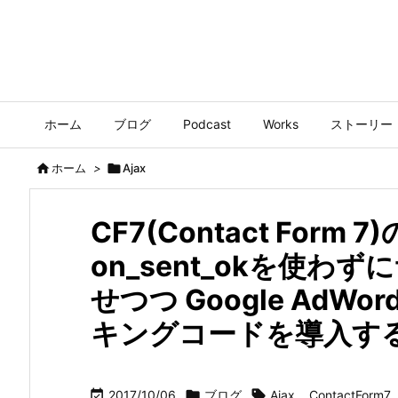
ホーム
ブログ
Podcast
Works
ストーリー

ホーム
>

Ajax
CF7(Contact Form 
on_sent_okを使
せつつ Google AdW
キングコードを導入す

2017/10/06

ブログ

Ajax
,
ContactForm7
,