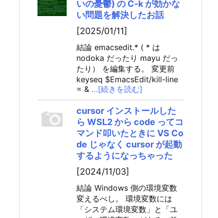
いの憂鬱) の C-k が効かな
い問題を解決したお話
[2025/01/11]
結論 emacsedit.* ( * は
nodoka だったり mayu だっ
たり） を編集する。 変更前
keyseq $EmacsEdit/kill-line
= &
…[続きを読む]
cursor インストールした
ら WSL2 から code ってコ
マンド叩いたときに VS Co
de じゃなく cursor が起動
するようになっちゃった
[2024/11/03]
結論 Windows 側の環境変数
変えるべし。 環境変数には
「システム環境変数」と「ユ