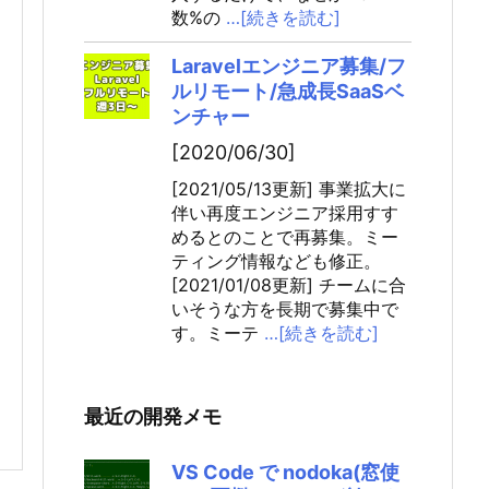
数%の
…[続きを読む]
Laravelエンジニア募集/フ
ルリモート/急成長SaaSベ
ンチャー
[2020/06/30]
[2021/05/13更新] 事業拡大に
伴い再度エンジニア採用すす
めるとのことで再募集。ミー
ティング情報なども修正。
[2021/01/08更新] チームに合
いそうな方を長期で募集中で
す。ミーテ
…[続きを読む]
最近の開発メモ
VS Code で nodoka(窓使