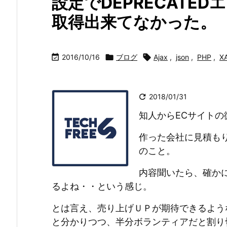
設定でDEPRECATED
取得出来てなかった。

2016/10/16

ブログ

Ajax
,
json
,
PHP
,
X

2018/01/31
知人からECサイト
作った会社に見積も
のこと。
内容聞いたら、確か
るよね・・という感じ。
とは言え、売り上げＵＰが期待できるよう
と分かりつつ、半分ボランティアだと割り