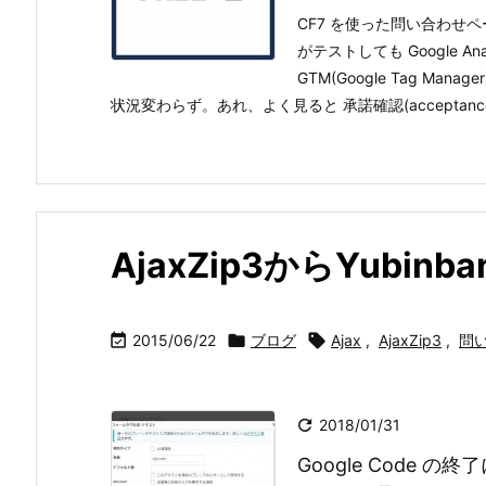
CF7 を使った問い合わせ
がテストしても Google A
GTM(Google Tag M
状況変わらず。あれ、よく見ると 承諾確認(acceptance
AjaxZip3からYubin

2015/06/22

ブログ

Ajax
,
AjaxZip3
,
問

2018/01/31
Google Code の終