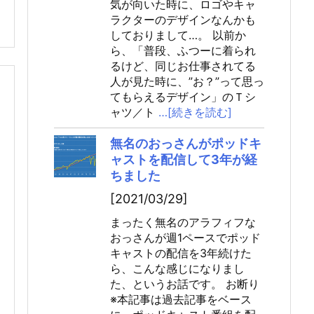
気が向いた時に、ロゴやキャ
ラクターのデザインなんかも
しておりまして…。 以前か
ら、「普段、ふつーに着られ
るけど、同じお仕事されてる
人が見た時に、”お？”って思っ
てもらえるデザイン」のＴシ
ャツ／ト
…[続きを読む]
無名のおっさんがポッドキ
ャストを配信して3年が経
ちました
[2021/03/29]
まったく無名のアラフィフな
おっさんが週1ペースでポッド
キャストの配信を3年続けた
ら、こんな感じになりまし
た、というお話です。 お断り
※本記事は過去記事をベース