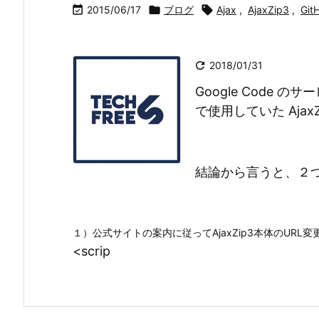

2015/06/17

ブログ

Ajax
,
AjaxZip3
,
Git

2018/01/31
Google Code のサー
で使用していた Aja
結論から言うと、２
１）公式サイトの案内に従ってAjaxZip3本体のURL
<scrip