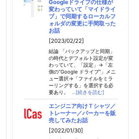
Googleドライブの仕様が
変わっていて「マイドライ
ブ」で同期するローカルフ
ォルダの変更に手間取った
お話
[2023/02/22]
結論 「バックアップと同期」
の時代とデフォルト設定が変
わっていて、「設定」→「左
側の”Google ドライブ”」メニ
ュー選択→「ファイルをミラ
ーリングする」を選択する必
要あり。
…[続きを読む]
エンジニア向けＴシャツ／
トレーナー／パーカーを販
売してみたお話
[2022/01/30]