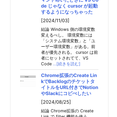
de じゃなく cursor が起動
するようになっちゃった
[2024/11/03]
結論 Windows 側の環境変数
変えるべし。 環境変数には
「システム環境変数」と「ユ
ーザー環境変数」がある。前
者が優先される。 cursor は前
者にセットされてて、VS
Code
…[続きを読む]
Chrome拡張のCreate Lin
kでBacklogのチケットタ
イトルをURL付きでNotion
やSlackにコピぺしたい
[2024/08/25]
結論 Chrome拡張の Create
Link で filter 機能を使う