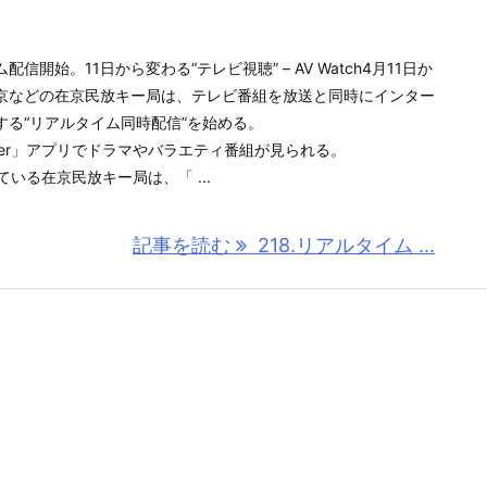
開始。11日から変わる“テレビ視聴” – AV Watch4月11日か
京などの在京民放キー局は、テレビ番組を放送と同時にインター
する“リアルタイム同時配信”を始める。
er」アプリでドラマやバラエティ番組が見られる。
ている在京民放キー局は、「 ...
記事を読む
218.リアルタイム ...