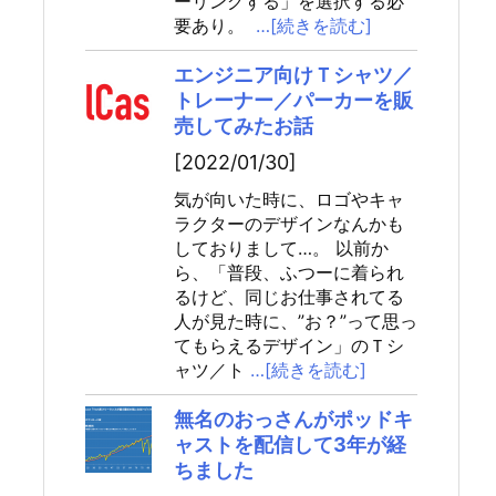
ーリングする」を選択する必
要あり。
…[続きを読む]
エンジニア向けＴシャツ／
トレーナー／パーカーを販
売してみたお話
[2022/01/30]
気が向いた時に、ロゴやキャ
ラクターのデザインなんかも
しておりまして…。 以前か
ら、「普段、ふつーに着られ
るけど、同じお仕事されてる
人が見た時に、”お？”って思っ
てもらえるデザイン」のＴシ
ャツ／ト
…[続きを読む]
無名のおっさんがポッドキ
ャストを配信して3年が経
ちました