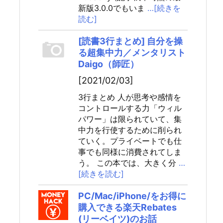
新版3.0.0でもいま
…[続きを
読む]
[読書3行まとめ] 自分を操
る超集中力／メンタリスト
Daigo（師匠）
[2021/02/03]
3行まとめ 人が思考や感情を
コントロールする力「ウィル
パワー」は限られていて、集
中力を行使するために削られ
ていく。プライベートでも仕
事でも同様に消費されてしま
う。 この本では、大きく分
…
[続きを読む]
PC/Mac/iPhone/をお得に
購入できる楽天Rebates
(リーベイツ)のお話