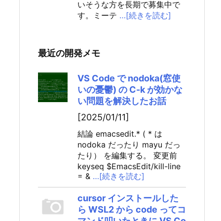
いそうな方を長期で募集中で
す。ミーテ
…[続きを読む]
最近の開発メモ
VS Code で nodoka(窓使
いの憂鬱) の C-k が効かな
い問題を解決したお話
[2025/01/11]
結論 emacsedit.* ( * は
nodoka だったり mayu だっ
たり） を編集する。 変更前
keyseq $EmacsEdit/kill-line
= &
…[続きを読む]
cursor インストールした
ら WSL2 から code ってコ
マンド叩いたときに VS Co