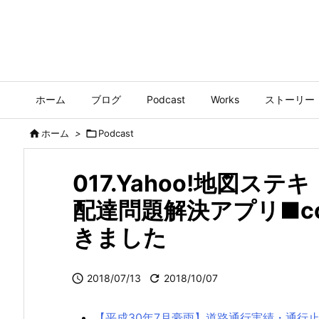
ホーム
ブログ
Podcast
Works
ストーリー

ホーム
>

Podcast
017.Yahoo!地図
配達問題解決アプリ■con
きました

2018/07/13

2018/10/07
【平成30年7月豪雨】道路通行実績・通行止め