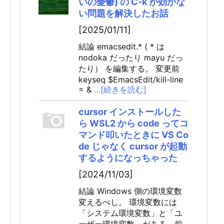
いの憂鬱) の C-k が効かな
い問題を解決したお話
[2025/01/11]
結論 emacsedit.* ( * は
nodoka だったり mayu だっ
たり） を編集する。 変更前
keyseq $EmacsEdit/kill-line
= &
…[続きを読む]
cursor インストールした
ら WSL2 から code ってコ
マンド叩いたときに VS Co
de じゃなく cursor が起動
するようになっちゃった
[2024/11/03]
結論 Windows 側の環境変数
変えるべし。 環境変数には
「システム環境変数」と「ユ