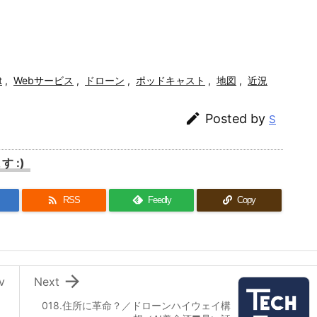
t
,
Webサービス
,
ドローン
,
ポッドキャスト
,
地図
,
近況

Posted by
S
 :)

RSS
Feedly
Copy

v
Next
018.住所に革命？／ドローンハイウェイ構