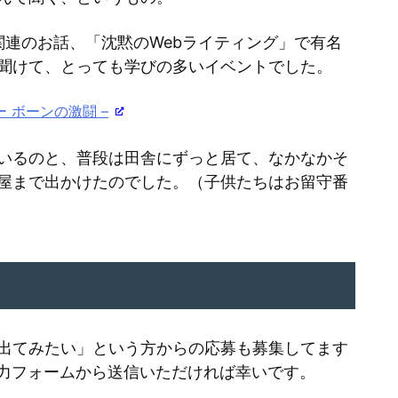
矢
EO関連のお話、「沈黙のWebライティング」で有名
印
聞けて、とっても学びの多いイベントでした。
キ
ー
ー ボーンの激闘 –
を
使
いるのと、普段は田舎にずっと居て、なかなかそ
っ
屋まで出かけたのでした。（子供たちはお留守番
て
く
だ
さ
い。
出てみたい」という方からの応募も募集してます
力フォームから送信いただければ幸いです。