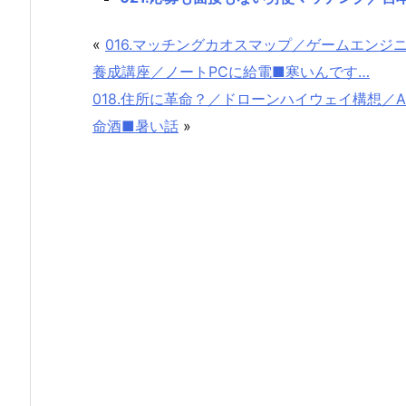
«
016.マッチングカオスマップ／ゲームエンジ
養成講座／ノートPCに給電■寒いんです…
018.住所に革命？／ドローンハイウェイ構想／A
命酒■暑い話
»