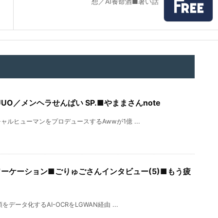
想／AI養命酒■暑い話
UO／メンヘラせんぱい SP.■やままさんnote
ルヒューマンをプロデュースするAwwが1億 ...
トラワーケーション■ごりゅごさんインタビュー(5)■もう疲
ータ化するAI-OCRをLGWAN経由 ...