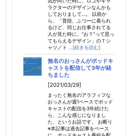
気が向いた時に、ロゴやキャ
ラクターのデザインなんかも
しておりまして…。 以前か
ら、「普段、ふつーに着られ
るけど、同じお仕事されてる
人が見た時に、”お？”って思っ
てもらえるデザイン」のＴシ
ャツ／ト
…[続きを読む]
無名のおっさんがポッドキ
ャストを配信して3年が経
ちました
[2021/03/29]
まったく無名のアラフィフな
おっさんが週1ペースでポッド
キャストの配信を3年続けた
ら、こんな感じになりまし
た、というお話です。 お断り
※本記事は過去記事をベース
に、ポッドキャスト番組を配