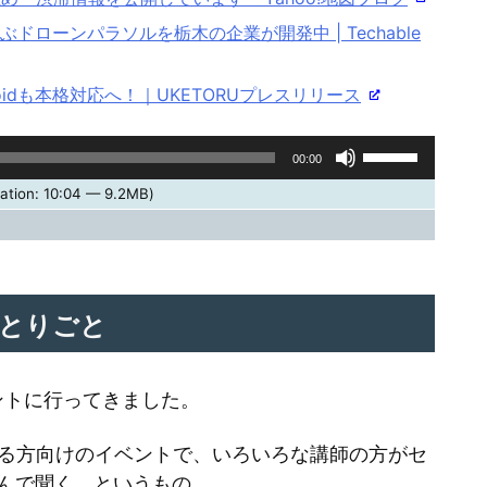
ドローンパラソルを栃木の企業が開発中 | Techable
idも本格対応へ！｜UKETORUプレスリリース
ボ
00:00
リ
ation: 10:04 — 9.2MB)
ュ
ー
ム
調
とりごと
節
に
ントに行ってきました。
は
上
わる方向けのイベントで、いろいろな講師の方がセ
下
んで聞く、というもの。