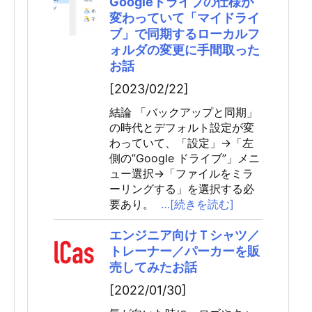
Googleドライブの仕様が
変わっていて「マイドライ
ブ」で同期するローカルフ
ォルダの変更に手間取った
お話
[2023/02/22]
結論 「バックアップと同期」
の時代とデフォルト設定が変
わっていて、「設定」→「左
側の”Google ドライブ”」メニ
ュー選択→「ファイルをミラ
ーリングする」を選択する必
要あり。
…[続きを読む]
エンジニア向けＴシャツ／
トレーナー／パーカーを販
売してみたお話
[2022/01/30]