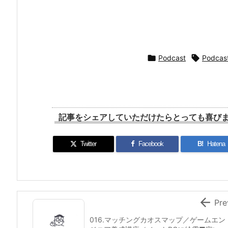

Podcast

Podcas
記事をシェアしていただけたらとっても喜びます
Twitter
Facebook
B!
Hatena

Pre
016.マッチングカオスマップ／ゲームエン