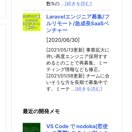
数%の
…[続きを読む]
Laravelエンジニア募集/フ
ルリモート/急成長SaaSベ
ンチャー
[2020/06/30]
[2021/05/13更新] 事業拡大に
伴い再度エンジニア採用すす
めるとのことで再募集。ミー
ティング情報なども修正。
[2021/01/08更新] チームに合
いそうな方を長期で募集中で
す。ミーテ
…[続きを読む]
最近の開発メモ
VS Code で nodoka(窓使