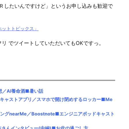
Ｒしたいんですけど」というお申し込みも歓迎で
るホットトピックス」
テクフリ でツイートしていただいてもOKですっ。
想／AI養命酒■暑い話
ポッドキャストアプリ／スマホで開け閉めするロッカー■Me
ングnearMe／Boostnote■エンジニアポッドキャスト
本さんインタビュー(中編)■お盆の過ごし方