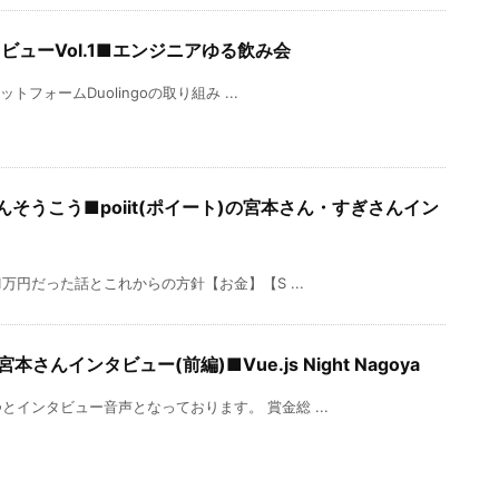
ンタビューVol.1■エンジニアゆる飲み会
フォームDuolingoの取り組み ...
んそうこう■poiit(ポイート)の宮本さん・すぎさんイン
万円だった話とこれからの方針【お金】【S ...
んインタビュー(前編)■Vue.js Night Nagoya
インタビュー音声となっております。 賞金総 ...