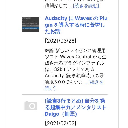
信開始して
…[続きを読む]
Audacity に Waves の Plu
gin を導入する時に苦労し
たお話
[2021/03/28]
結論 新しいライセンス管理用
ソフト Waves Central から生
成されるプラグインファイル
は、32bit アプリである
Audacity (記事執筆時点の最
新版3.0.0でもいま
…[続きを
読む]
[読書3行まとめ] 自分を操
る超集中力／メンタリスト
Daigo（師匠）
[2021/02/03]