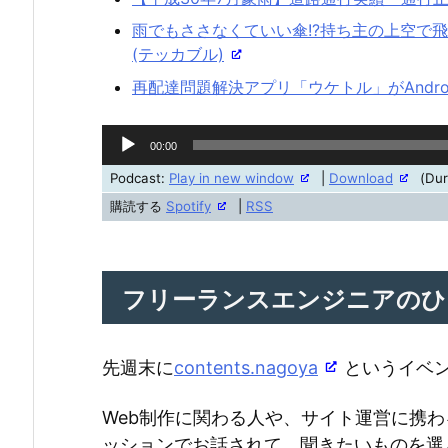
雨でもささなくていい傘!?持ち主の上空で飛ぶ
(テッカブル)
再配達問題解決アプリ「ウケトル」がAndro
音
00:00
声
Podcast:
Play in new window
|
Download
(Dur
プ
購読する
Spotify
|
RSS
レ
ー
ヤ
フリーランスエンジニアのひ
ー
先週末に
contents.nagoya
というイベ
Web制作に関わる人や、サイト運営に携
ッションでお話されて、聞きたいものを選