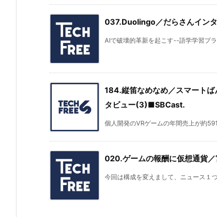
037.Duolingo／だらさんイ
AIで破壊的革新を起こす--語学学習プラット
184.縦笛なめなめ／スマートば
タビュー(3)■SBCast.
個人開発のVRゲームの年間売上が約591
020.ゲームの報酬に仮想通貨／宮本さ
今回は構成を変えまして、ニュース１つと