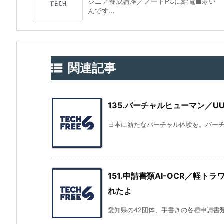
ジニア養成講座／ノートPCに給電■寒い
んです…

関連記事
135.バーチャルヒューマン／UU
日本に新たなバーチャル体験を。バーチャ
151.申請書類AI-OCR／軽
れたよ
愛知県の42団体、手書きの各種申請書類をデ