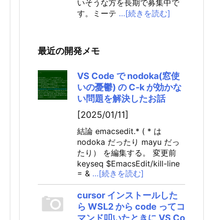
いそうな方を長期で募集中で
す。ミーテ
…[続きを読む]
最近の開発メモ
VS Code で nodoka(窓使
いの憂鬱) の C-k が効かな
い問題を解決したお話
[2025/01/11]
結論 emacsedit.* ( * は
nodoka だったり mayu だっ
たり） を編集する。 変更前
keyseq $EmacsEdit/kill-line
= &
…[続きを読む]
cursor インストールした
ら WSL2 から code ってコ
マンド叩いたときに VS Co