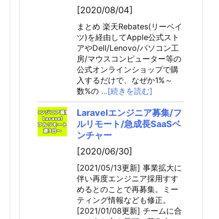
[2020/08/04]
まとめ 楽天Rebates(リーベイ
ツ)を経由してApple公式スト
アやDell/Lenovo/パソコン工
房/マウスコンピューター等の
公式オンラインショップで購
入するだけで、なぜか1%～
数%の
…[続きを読む]
Laravelエンジニア募集/フ
ルリモート/急成長SaaSベ
ンチャー
[2020/06/30]
[2021/05/13更新] 事業拡大に
伴い再度エンジニア採用すす
めるとのことで再募集。ミー
ティング情報なども修正。
[2021/01/08更新] チームに合