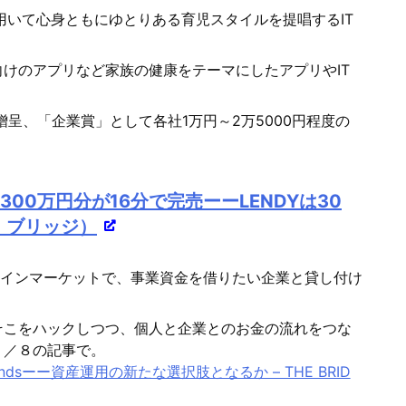
用いて心身ともにゆとりある育児スタイルを提唱するIT
けのアプリなど家族の健康をテーマにしたアプリやIT
贈呈、「企業賞」として各社1万円～2万5000円程度の
300万円分が16分で完売ーーLENDYは30
ザ・ブリッジ）
ンラインマーケットで、事業資金を借りたい企業と貸し付け
そこをハックしつつ、個人と企業とのお金の流れをつな
１／８の記事で。
sーー資産運用の新たな選択肢となるか – THE BRID