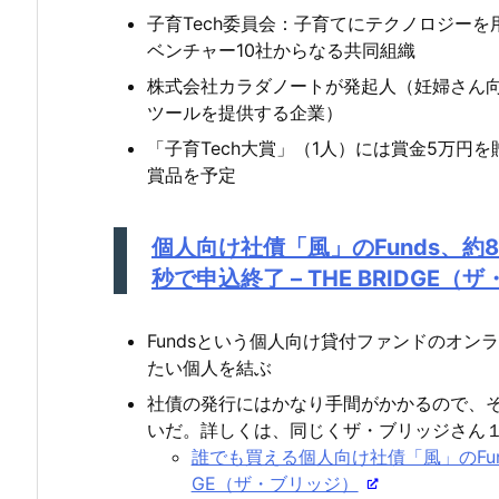
子育Tech委員会：子育てにテクノロジーを
ベンチャー10社からなる共同組織
株式会社カラダノートが発起人（妊婦さん向
ツールを提供する企業）
「子育Tech大賞」（1人）には賞金5万円を
賞品を予定
個人向け社債「風」のFunds、約8
秒で申込終了 – THE BRIDGE（
Fundsという個人向け貸付ファンドのオ
たい個人を結ぶ
社債の発行にはかなり手間がかかるので、
いだ。詳しくは、同じくザ・ブリッジさん
誰でも買える個人向け社債「風」のFund
GE（ザ・ブリッジ）