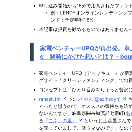
申し込み開始から16分で用意されたファンド
例：LENDYオンラインレンディング
ンド：予定年利1.8%
本記事は投資を勧めるものではありません
家電ベンチャーUPQが再出発。卓上
e」開発にかけた想いとは？ – boun
家電ベンチャーUPQ（アップキュー）が新製
グサイト「グリーンファンディング」で出
コンセプトは「ひとり呑みをちょっと贅沢
rehash.fm
の
ふそやん(@azihsoyn)
ゃったと思うので、オススメの気持ちも込
ないんですが、岐阜県
関市
加茂郡七宗町(
あ
る
「こぶしの里」
というお土産屋さんで
を売っていまして、激ウマなのです。なの