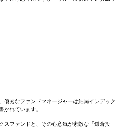
ー
を
使
っ
て
く
だ
さ
い。
、優秀なファンドマネージャーは結局インデック
書かれています。
クスファンドと、その心意気が素敵な「鎌倉投