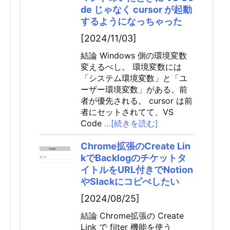
de じゃなく cursor が起動
するようになっちゃった
[2024/11/03]
結論 Windows 側の環境変数
変えるべし。 環境変数には
「システム環境変数」と「ユ
ーザー環境変数」がある。前
者が優先される。 cursor は前
者にセットされてて、VS
Code
…[続きを読む]
Chrome拡張のCreate Lin
kでBacklogのチケットタ
イトルをURL付きでNotion
やSlackにコピぺしたい
[2024/08/25]
結論 Chrome拡張の Create
Link で filter 機能を使う