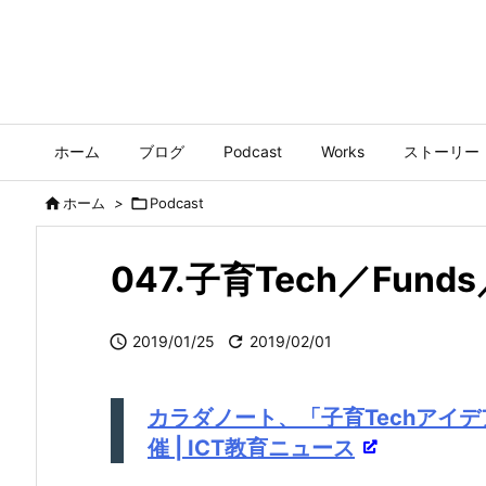
ホーム
ブログ
Podcast
Works
ストーリー

ホーム
>

Podcast
047.子育Tech／Fu

2019/01/25

2019/02/01
カラダノート、「子育Techアイ
催 | ICT教育ニュース