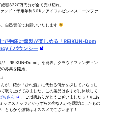
総額8320万円分が全て売り切れ。
ファンド：予定年利6.0%／アイフルビジネスローンファ
っ。自己責任でお願いいたします
で手軽に燻製が楽しめる「REIKUN-Dom
cy / バウンシー
品「REIKUN-Dome」を発表。クラウドファンディン
資の募集を開始。
に」
さんが、確か「ひれ酒」に代わる何かを探していらっし
めて取り上げてみました。この製品はさすがに体験して
ぜちさん
、ご指摘ありがとうございましたっ！)にあ
ミックスナッツとかうずらの卵なんかを燻製にしたもの
で、ともかく燻製はオススメでございます！