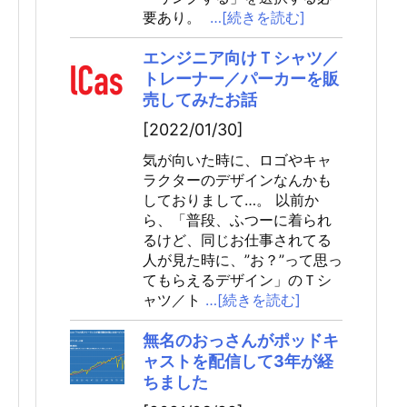
要あり。
…[続きを読む]
エンジニア向けＴシャツ／
トレーナー／パーカーを販
売してみたお話
[2022/01/30]
気が向いた時に、ロゴやキャ
ラクターのデザインなんかも
しておりまして…。 以前か
ら、「普段、ふつーに着られ
るけど、同じお仕事されてる
人が見た時に、”お？”って思っ
てもらえるデザイン」のＴシ
ャツ／ト
…[続きを読む]
無名のおっさんがポッドキ
ャストを配信して3年が経
ちました