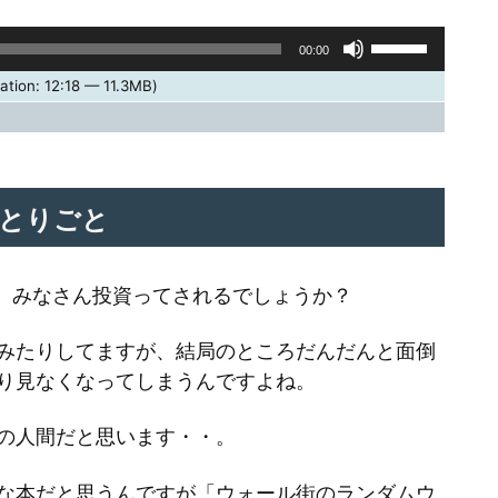
ボ
00:00
リ
ation: 12:18 — 11.3MB)
ュ
ー
ム
調
とりごと
節
に
が、みなさん投資ってされるでしょうか？
は
上
みたりしてますが、結局のところだんだんと面倒
下
り見なくなってしまうんですよね。
矢
の人間だと思います・・。
印
キ
な本だと思うんですが「ウォール街のランダムウ