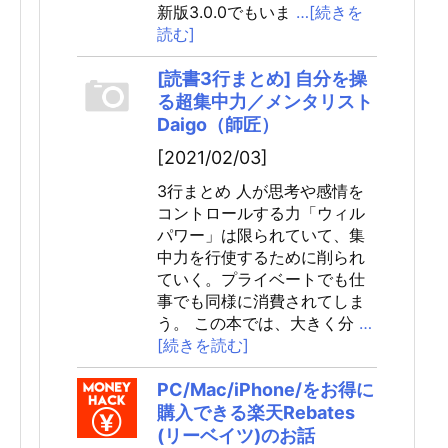
新版3.0.0でもいま
…[続きを
読む]
[読書3行まとめ] 自分を操
る超集中力／メンタリスト
Daigo（師匠）
[2021/02/03]
3行まとめ 人が思考や感情を
コントロールする力「ウィル
パワー」は限られていて、集
中力を行使するために削られ
ていく。プライベートでも仕
事でも同様に消費されてしま
う。 この本では、大きく分
…
[続きを読む]
PC/Mac/iPhone/をお得に
購入できる楽天Rebates
(リーベイツ)のお話