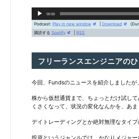
音
00:00
声
Podcast:
Play in new window
|
Download
(Dur
プ
購読する
Spotify
|
RSS
レ
ー
ヤ
フリーランスエンジニアのひ
ー
今回、Fundsのニュースを紹介しました
株から仮想通貨まで、ちょっとだけ試して
くさくなって、状況の変化なんかを、あま
デイトレーディングとか絶対無理なタイプ
投資というジャンルでは、かなりメジャー