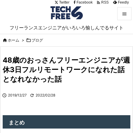

Twitter
Facebook
Feedly
RSS


フリーランスエンジニアがいろいろ愉しんでるサイト
メニュ

ホーム
>

ブログ

サイド

48歳のおっさんフリーエンジニアが週
前へ
休3日フルリモートワークになれた話

となれなかった話
次へ

検索

2019/12/27

2022/02/28
まとめ