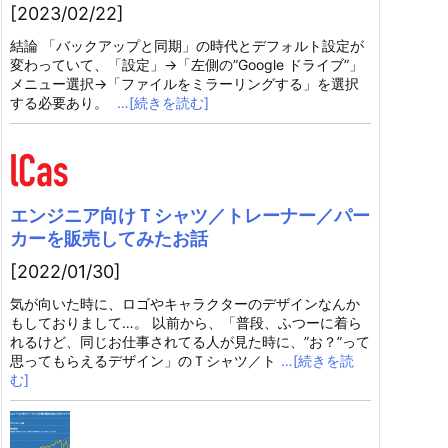
[2023/02/22]
結論 「バックアップと同期」の時代とデフォルト設定が
変わっていて、「設定」→「左側の”Google ドライブ”」
メニュー選択→「ファイルをミラーリングする」を選択
する必要あり。
…[続きを読む]
エンジニア向けＴシャツ／トレーナー／パー
カーを販売してみたお話
[2022/01/30]
気が向いた時に、ロゴやキャラクターのデザインなんか
もしておりまして…。 以前から、「普段、ふつーに着ら
れるけど、同じお仕事されてる人が見た時に、”お？”って
思ってもらえるデザイン」のＴシャツ／ト
…[続きを読
む]