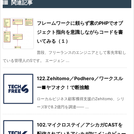

関連記事
フレームワークに頼らず素のPHPでオブ
ジェクト指向を意識しながらコードを書
いてみる（１）
普段、フリーランスのエンジニアとして客先常駐し
ている管理人のSです。 エージェン ...
122.Zehitomo／Podhero／ワークスル
ー■ヤフオク！で断捨離
ローカルビジネス顧客獲得支援のZehitomo、シリ
ーズBで8.2億円を調達—— ...
102.マイクロステイ／アシカガCASTを
配信されているアシカガPにインタビュー