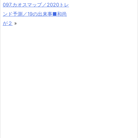
097.カオスマップ／2020トレ
ンド予測／19の出来事■和尚
が２
»