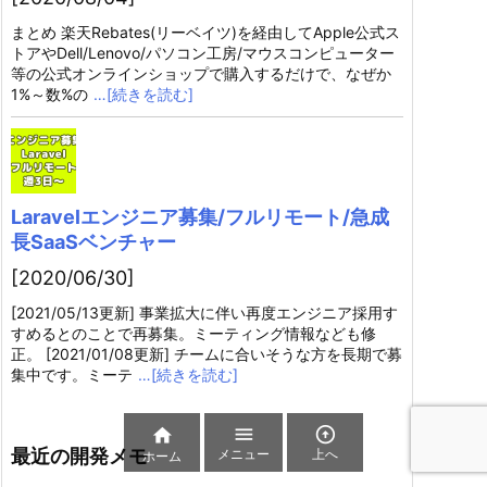
まとめ 楽天Rebates(リーベイツ)を経由してApple公式ス
トアやDell/Lenovo/パソコン工房/マウスコンピューター
等の公式オンラインショップで購入するだけで、なぜか
1%～数%の
…[続きを読む]
Laravelエンジニア募集/フルリモート/急成
長SaaSベンチャー
[2020/06/30]
[2021/05/13更新] 事業拡大に伴い再度エンジニア採用す
すめるとのことで再募集。ミーティング情報なども修
正。 [2021/01/08更新] チームに合いそうな方を長期で募
集中です。ミーテ
…[続きを読む]



最近の開発メモ
メニュー
上へ
ホーム