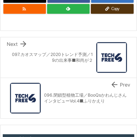

Copy

Next
097.カオスマップ／2020トレンド予測／1
9の出来事■和尚が２

Prev
096.閉鎖型植物工場／BooQsかわんじさん
インタビューVol.4■ふりかえり