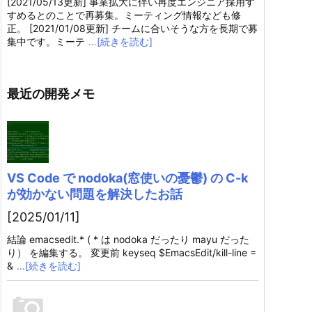
[2021/05/13更新] 事業拡大に伴い再度エンジニア採用す
すめるとのことで再募集。ミーティング情報なども修
正。 [2021/01/08更新] チームに合いそうな方を長期で募
集中です。ミーテ
…[続きを読む]
最近の開発メモ
VS Code で nodoka(窓使いの憂鬱) の C-k
が効かない問題を解決したお話
[2025/01/11]
結論 emacsedit.* ( * は nodoka だったり mayu だった
り） を編集する。 変更前 keyseq $EmacsEdit/kill-line =
&
…[続きを読む]