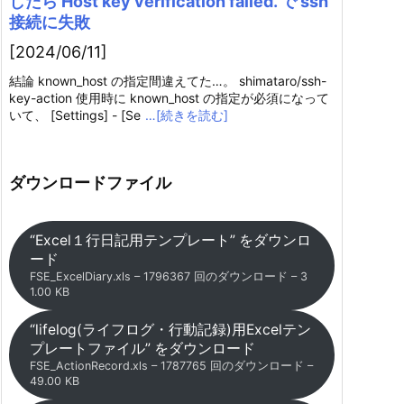
したら Host key verification failed. で ssh
接続に失敗
[2024/06/11]
結論 known_host の指定間違えてた…。 shimataro/ssh-
key-action 使用時に known_host の指定が必須になって
いて、 [Settings] - [Se
…[続きを読む]
ダウンロードファイル
“Excel１行日記用テンプレート” をダウンロ
ード
FSE_ExcelDiary.xls – 1796367 回のダウンロード – 3
1.00 KB
“lifelog(ライフログ・行動記録)用Excelテン
プレートファイル” をダウンロード
FSE_ActionRecord.xls – 1787765 回のダウンロード –
49.00 KB