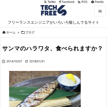

Twitter
Facebook
Feedly
RSS


フリーランスエンジニアがいろいろ愉しんでるサイト
メニュ

ホーム
>

ブログ

サイド

サンマのハラワタ、食べられますか？
前へ


2014/10/07

2018/01/31
次へ

検索