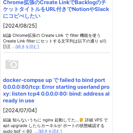
Chrome拡張のCreate LinkでBacklogのチ
ケットタイトルをURL付きでNotionやSlack
にコピぺしたい
[2024/08/25]
結論 Chrome拡張の Create Link で filter 機能を使う
Create Link filter にセットする文字列は以下の通り s/(\
[|\]|
…[続きを読む]
docker-compse up で failed to bind port
0.0.0.0:80/tcp: Error starting userland pro
xy: listen tcp4 0.0.0.0:80: bind: address al
ready in use
[2024/07/04]
結論 知らないうちに nginx 起動してた…
詳細 VPS で
apt upgrade したらカーネルが ポートの状態確認する
sudo lsof -i :80
…[続きを読む]