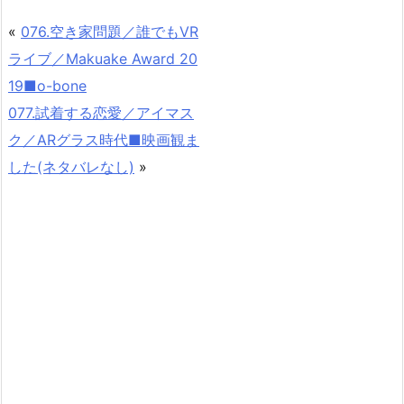
«
076.空き家問題／誰でもVR
ライブ／Makuake Award 20
19■o-bone
077.試着する恋愛／アイマス
ク／ARグラス時代■映画観ま
した(ネタバレなし)
»