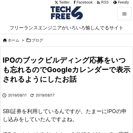

Twitter
Facebook
Feedly
RSS


フリーランスエンジニアがいろいろ愉しんでるサイト
メニュ

ホーム
>

ブログ

サイド

IPOのブックビルディング応募をいつ
前へ
も忘れるのでGoogleカレンダーで表示

されるようにしたお話
次へ

検索

2019/08/11

2019/08/17
SBI証券を利用しているんですが、たまーにIPOの申
し込みをしていたんですよね。