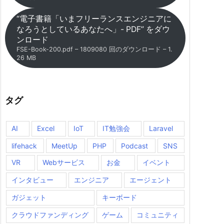
“電子書籍「いまフリーランスエンジニアに
なろうとしているあなたへ」- PDF” をダウ
ンロード
FSE-Book-200.pdf – 1809080 回のダウンロード – 1.
26 MB
タグ
AI
Excel
IoT
IT勉強会
Laravel
lifehack
MeetUp
PHP
Podcast
SNS
VR
Webサービス
お金
イベント
インタビュー
エンジニア
エージェント
ガジェット
キーボード
クラウドファンディング
ゲーム
コミュニティ