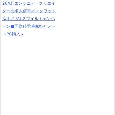
264.ITエンジニア・クリエイ
ターの求人倍率／スクワット
採用／JALスマイルキャンペ
ーン■国際科学映像祭とノー
トPC購入
»