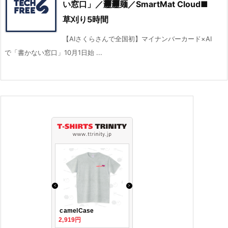
い窓口」／𰻞𰻞麺／SmartMat Cloud■
草刈り5時間
【AIさくらさんで全国初】マイナンバーカード×AI
で「書かない窓口」10月1日始 ...