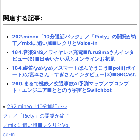
関連する記事:
262.mineo「10分通話パック」／「Ricty」の開発が終
了／mixiに追い風■レクリとVoice-In
164.音楽SNS／ワイヤレス充電■furu8maさんインタ
ビュー(6)■出会いたい系とオンラインお花見
184.縦笛なめなめ／スマートばんそうこう■poiit(ポイ
ート)の宮本さん・すぎさんインタビュー(3)■SBCast.
260.まるで桃鉄／交通事故AI予測マップ／プロンプ
ト・エンジニア■ととのう宇宙とSwitchbot
«
262.mineo「10分通話パッ
ク」／「Ricty」の開発が終了
／mixiに追い風■レクリとVoi
ce-In