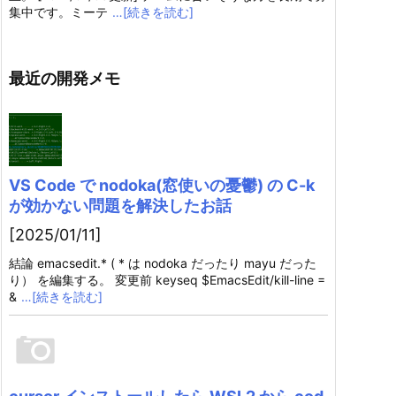
集中です。ミーテ
…[続きを読む]
最近の開発メモ
VS Code で nodoka(窓使いの憂鬱) の C-k
が効かない問題を解決したお話
[2025/01/11]
結論 emacsedit.* ( * は nodoka だったり mayu だった
り） を編集する。 変更前 keyseq $EmacsEdit/kill-line =
&
…[続きを読む]