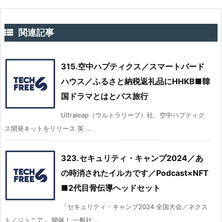

関連記事
315.空中ハプティクス／スマートバード
ハウス／ふるさと納税返礼品にHHKB■韓
国ドラマとはとバス旅行
Ultraleap（ウルトラリープ）社、空中ハプティク
ス開発キットをリリース 英 ...
323.セキュリティ・キャンプ2024／あ
の時消されたイルカです／Podcast×NFT
■2代目骨伝導ヘッドセット
「セキュリティ・キャンプ2024 全国大会／ネクス
ト／ジュニア」 開催！ 一般社 ...