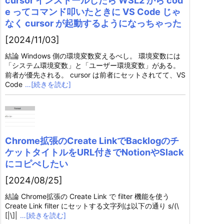
cursor インストールしたら WSL2 から cod
e ってコマンド叩いたときに VS Code じゃ
なく cursor が起動するようになっちゃった
[2024/11/03]
結論 Windows 側の環境変数変えるべし。 環境変数には
「システム環境変数」と「ユーザー環境変数」がある。
前者が優先される。 cursor は前者にセットされてて、VS
Code
…[続きを読む]
Chrome拡張のCreate LinkでBacklogのチ
ケットタイトルをURL付きでNotionやSlack
にコピぺしたい
[2024/08/25]
結論 Chrome拡張の Create Link で filter 機能を使う
Create Link filter にセットする文字列は以下の通り s/(\
[|\]|
…[続きを読む]