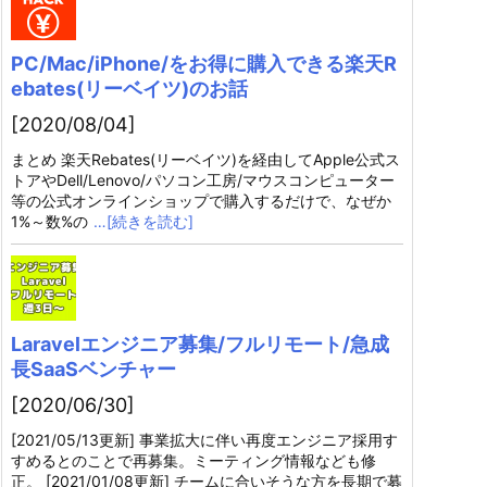
PC/Mac/iPhone/をお得に購入できる楽天R
ebates(リーベイツ)のお話
[2020/08/04]
まとめ 楽天Rebates(リーベイツ)を経由してApple公式ス
トアやDell/Lenovo/パソコン工房/マウスコンピューター
等の公式オンラインショップで購入するだけで、なぜか
1%～数%の
…[続きを読む]
Laravelエンジニア募集/フルリモート/急成
長SaaSベンチャー
[2020/06/30]
[2021/05/13更新] 事業拡大に伴い再度エンジニア採用す
すめるとのことで再募集。ミーティング情報なども修
正。 [2021/01/08更新] チームに合いそうな方を長期で募