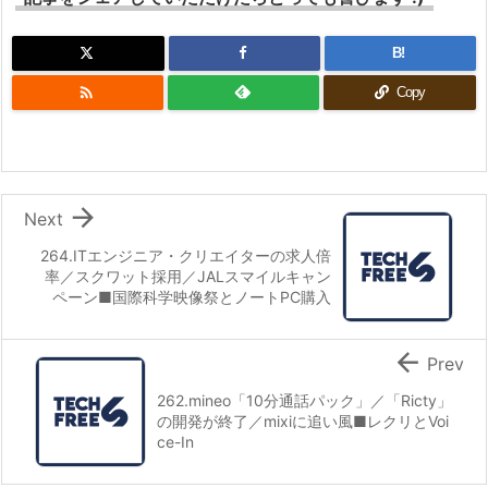
B!

Copy

Next
264.ITエンジニア・クリエイターの求人倍
率／スクワット採用／JALスマイルキャン
ペーン■国際科学映像祭とノートPC購入

Prev
262.mineo「10分通話パック」／「Ricty」
の開発が終了／mixiに追い風■レクリとVoi
ce-In