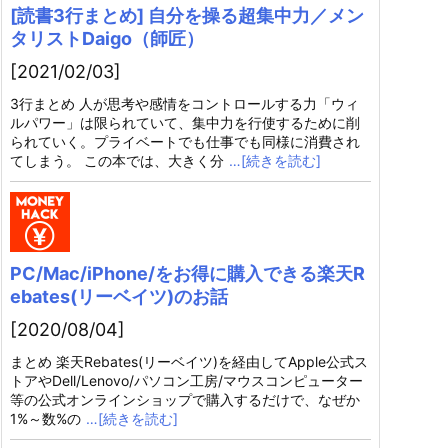
[読書3行まとめ] 自分を操る超集中力／メン
タリストDaigo（師匠）
[2021/02/03]
3行まとめ 人が思考や感情をコントロールする力「ウィ
ルパワー」は限られていて、集中力を行使するために削
られていく。プライベートでも仕事でも同様に消費され
てしまう。 この本では、大きく分
…[続きを読む]
PC/Mac/iPhone/をお得に購入できる楽天R
ebates(リーベイツ)のお話
[2020/08/04]
まとめ 楽天Rebates(リーベイツ)を経由してApple公式ス
トアやDell/Lenovo/パソコン工房/マウスコンピューター
等の公式オンラインショップで購入するだけで、なぜか
1%～数%の
…[続きを読む]