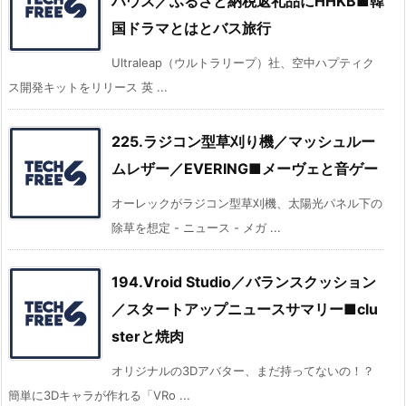
ハウス／ふるさと納税返礼品にHHKB■韓
国ドラマとはとバス旅行
Ultraleap（ウルトラリープ）社、空中ハプティク
ス開発キットをリリース 英 ...
225.ラジコン型草刈り機／マッシュルー
ムレザー／EVERING■メーヴェと音ゲー
オーレックがラジコン型草刈機、太陽光パネル下の
除草を想定 - ニュース - メガ ...
194.Vroid Studio／バランスクッション
／スタートアップニュースサマリー■clu
sterと焼肉
オリジナルの3Dアバター、まだ持ってないの！？
簡単に3Dキャラが作れる「VRo ...