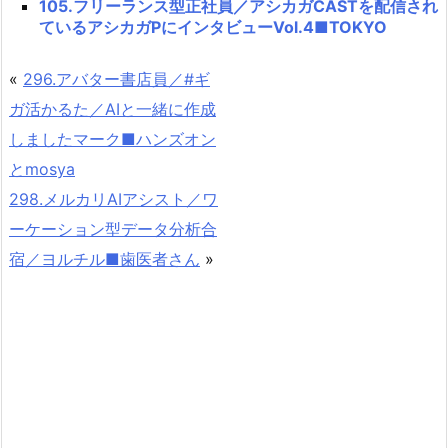
105.フリーランス型正社員／アシカガCASTを配信され
ているアシカガPにインタビューVol.4■TOKYO
«
296.アバター書店員／#ギ
ガ活かるた／AIと一緒に作成
しましたマーク■ハンズオン
とmosya
298.メルカリAIアシスト／ワ
ーケーション型データ分析合
宿／ヨルチル■歯医者さん
»