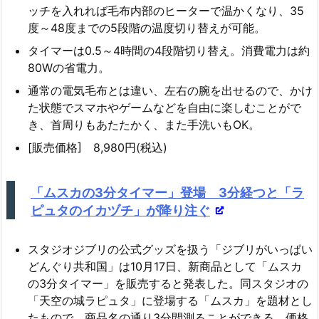
ッチを入れれば毛布内部のヒーターで温かくなり、35
度～48度までの5段階の温度切り替えが可能。
タイマーは0.5～4時間の4段階切り替え。消費電力は約
80Wの省電力。
通常の電気毛布とは違い、左右の腕を出せるので、かけ
た状態でスマホやゲームなどを自由に楽しむことがで
き、首周りもあたたかく、また手洗いもOK。
[販売価格] 8,980円(税込)
「ムスカの3分タイマー」登場 3分経つと「ラ
ピュタのイカヅチ」が降り注ぐ
スタジオジブリの公式グッズを扱う「ジブリがいっぱい
どんぐり共和国」は10月17日、新商品として「ムスカ
の3分タイマー」を販売すると発表した。同スタジオの
「天空の城ラピュタ」に登場する「ムスカ」を題材とし
たもので、商品名の通り3分間測ることができる。価格