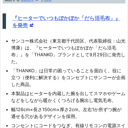
ー
ヤ
『ヒーターでいつもぽかぽか「だら活毛布」』
ー
を発売
サンコー株式会社（東京都千代田区、代表取締役：山光
博康）は、『ヒーターでいつもぽかぽか「だら活毛
布」』を「THANKO」ブランドとして9月29日に発売し
た。
「THANKO」は日常の困っていることを面白く、役に
立つ（便利に解決する）をコンセプトにサンコーが企画
した商品。
本製品はヒーターを内蔵した腕を出してスマホやゲーム
などをしながら暖かくくつろげる腕出し電気毛布。
幅126cm×長さ150cm×厚さ2cm。左右1か所ずつ腕が
通せる穴があるデザインを採用。
コンセントにコードをつなぎ、有線リモコンの電源スイ