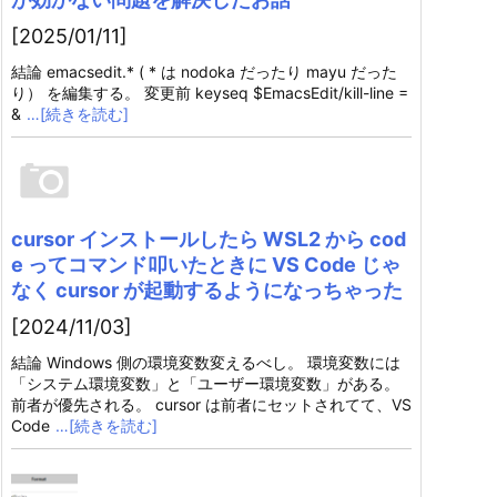
[2025/01/11]
結論 emacsedit.* ( * は nodoka だったり mayu だった
り） を編集する。 変更前 keyseq $EmacsEdit/kill-line =
&
…[続きを読む]
cursor インストールしたら WSL2 から cod
e ってコマンド叩いたときに VS Code じゃ
なく cursor が起動するようになっちゃった
[2024/11/03]
結論 Windows 側の環境変数変えるべし。 環境変数には
「システム環境変数」と「ユーザー環境変数」がある。
前者が優先される。 cursor は前者にセットされてて、VS
Code
…[続きを読む]