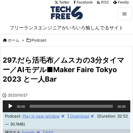

Twitter
Facebook
Feedly
RSS


フリーランスエンジニアがいろいろ愉しんでるサイト
メニュ

ホーム
>

Podcast

サイド

297.だら活毛布／ムスカの3分タイマ
前へ
ー／AIモデル■Maker Faire Tokyo

2023 と一人Bar
次へ

検索

2023/10/27
音
00:00
00:00
声
Podcast:
Play in new window
|
Download
(Duration: 32:52
プ
— 30.1MB)
レ
購読する
Spotify
|
RSS