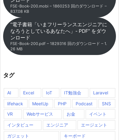
ンロード
FSE-Book-200.mobi – 1860253 回のダウンロード –
837.08 KB
“電子書籍「いまフリーランスエンジニアに
なろうとしているあなたへ」- PDF” をダウ
ンロード
FSE-Book-200.pdf – 1829316 回のダウンロード – 1.
26 MB
タグ
AI
Excel
IoT
IT勉強会
Laravel
lifehack
MeetUp
PHP
Podcast
SNS
VR
Webサービス
お金
イベント
インタビュー
エンジニア
エージェント
ガジェット
キーボード