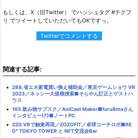
もしくは、X（旧Twitter） でハッシュタグ #テクフ
リ でツイートしていただいてもOKですっ。
Twitterでコメントする
関連する記事:
288.省エネ家電買い換え補助金／東京ゲームショウ VR
2023／ネッシー大規模捜索■そらやん訂正とゲストハ
ウス
165.飲み物サブスク／AniCast Maker■furu8maさん
インタビュー(7)■ノートPC
220.VRで触覚再現／ZOZOFIT／卓球コーチロボ■RE
D° TOKYO TOWER と NFT交流会Bar