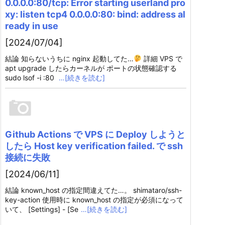
0.0.0.0:80/tcp: Error starting userland pro
xy: listen tcp4 0.0.0.0:80: bind: address al
ready in use
[2024/07/04]
結論 知らないうちに nginx 起動してた…
詳細 VPS で
apt upgrade したらカーネルが ポートの状態確認する
sudo lsof -i :80
…[続きを読む]
Github Actions で VPS に Deploy しようと
したら Host key verification failed. で ssh
接続に失敗
[2024/06/11]
結論 known_host の指定間違えてた…。 shimataro/ssh-
key-action 使用時に known_host の指定が必須になって
いて、 [Settings] - [Se
…[続きを読む]