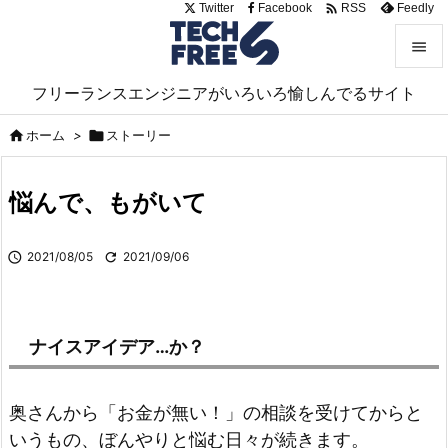

Twitter
Facebook
Feedly
RSS


フリーランスエンジニアがいろいろ愉しんでるサイト
メニュ

ホーム
>

ストーリー

サイド

悩んで、もがいて
前へ


2021/08/05

2021/09/06
次へ

検索
ナイスアイデア…か？
奥さんから「お金が無い！」の相談を受けてからと
いうもの、ぼんやりと悩む日々が続きます。