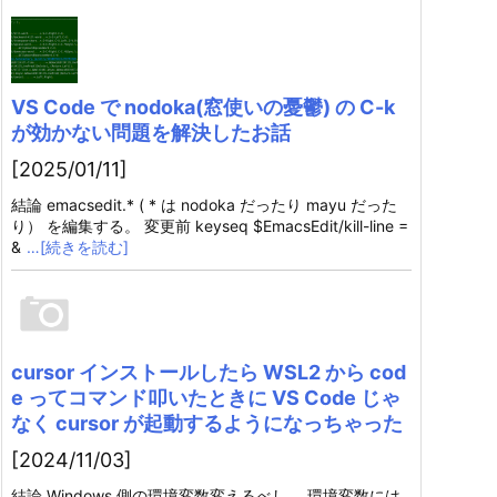
VS Code で nodoka(窓使いの憂鬱) の C-k
が効かない問題を解決したお話
[2025/01/11]
結論 emacsedit.* ( * は nodoka だったり mayu だった
り） を編集する。 変更前 keyseq $EmacsEdit/kill-line =
&
…[続きを読む]
cursor インストールしたら WSL2 から cod
e ってコマンド叩いたときに VS Code じゃ
なく cursor が起動するようになっちゃった
[2024/11/03]
結論 Windows 側の環境変数変えるべし。 環境変数には