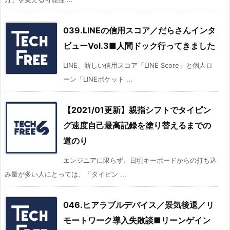
039.LINEの信用スコア／だらさんインタ
ビューVol.3■人間ドック行ってきました
LINE、新しい信用スコア「LINE Score」と個人ロ
ーン「LINEポケット ...
【2021/01更新】親指シフトでタイピン
グ速度自己最高記録を塗り替えるまでの
道のり
エンジニアに限らず、日頃キーボードからの打ち込
み量が多い人にとっては、「タイピン ...
046.ヒアラブルデバイス／景気後退／リ
モートワーク導入失敗談■リーンゲイン