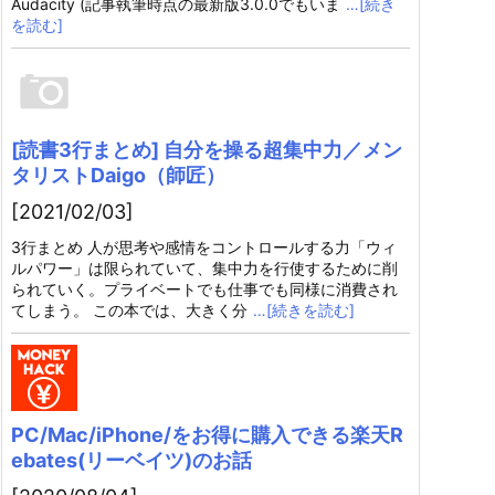
Audacity (記事執筆時点の最新版3.0.0でもいま
…[続き
を読む]
[読書3行まとめ] 自分を操る超集中力／メン
タリストDaigo（師匠）
[2021/02/03]
3行まとめ 人が思考や感情をコントロールする力「ウィ
ルパワー」は限られていて、集中力を行使するために削
られていく。プライベートでも仕事でも同様に消費され
てしまう。 この本では、大きく分
…[続きを読む]
PC/Mac/iPhone/をお得に購入できる楽天R
ebates(リーベイツ)のお話