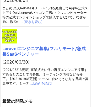
[2020/08/04]
まとめ 楽天Rebates(リーベイツ)を経由してApple公式ス
トアやDell/Lenovo/パソコン工房/マウスコンピューター
等の公式オンラインショップで購入するだけで、なぜか
1%～数%の
…[続きを読む]
Laravelエンジニア募集/フルリモート/急成
長SaaSベンチャー
[2020/06/30]
[2021/05/13更新] 事業拡大に伴い再度エンジニア採用す
すめるとのことで再募集。ミーティング情報なども修
正。 [2021/01/08更新] チームに合いそうな方を長期で募
集中です。ミーテ
…[続きを読む]
最近の開発メモ