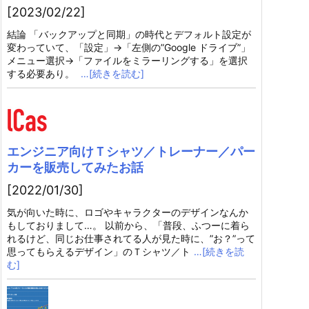
[2023/02/22]
結論 「バックアップと同期」の時代とデフォルト設定が
変わっていて、「設定」→「左側の”Google ドライブ”」
メニュー選択→「ファイルをミラーリングする」を選択
する必要あり。
…[続きを読む]
エンジニア向けＴシャツ／トレーナー／パー
カーを販売してみたお話
[2022/01/30]
気が向いた時に、ロゴやキャラクターのデザインなんか
もしておりまして…。 以前から、「普段、ふつーに着ら
れるけど、同じお仕事されてる人が見た時に、”お？”って
思ってもらえるデザイン」のＴシャツ／ト
…[続きを読
む]