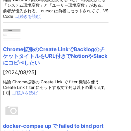
「システム環境変数」と「ユーザー環境変数」がある。
前者が優先される。 cursor は前者にセットされてて、VS
Code
…[続きを読む]
Chrome拡張のCreate LinkでBacklogのチ
ケットタイトルをURL付きでNotionやSlack
にコピぺしたい
[2024/08/25]
結論 Chrome拡張の Create Link で filter 機能を使う
Create Link filter にセットする文字列は以下の通り s/(\
[|\]|
…[続きを読む]
docker-compse up で failed to bind port