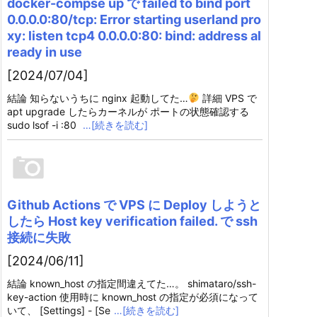
docker-compse up で failed to bind port
0.0.0.0:80/tcp: Error starting userland pro
xy: listen tcp4 0.0.0.0:80: bind: address al
ready in use
[2024/07/04]
結論 知らないうちに nginx 起動してた…
詳細 VPS で
apt upgrade したらカーネルが ポートの状態確認する
sudo lsof -i :80
…[続きを読む]
Github Actions で VPS に Deploy しようと
したら Host key verification failed. で ssh
接続に失敗
[2024/06/11]
結論 known_host の指定間違えてた…。 shimataro/ssh-
key-action 使用時に known_host の指定が必須になって
いて、 [Settings] - [Se
…[続きを読む]