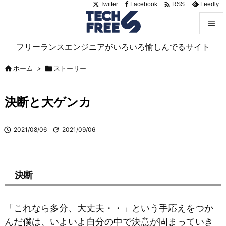

Twitter
Facebook
Feedly
RSS


フリーランスエンジニアがいろいろ愉しんでるサイト
メニュ

ホーム
>

ストーリー

サイド

決断と大ゲンカ
前へ


2021/08/06

2021/09/06
次へ

検索
決断
「これなら多分、大丈夫・・」という手応えをつか
んだ僕は、いよいよ自分の中で決意が固まっていき