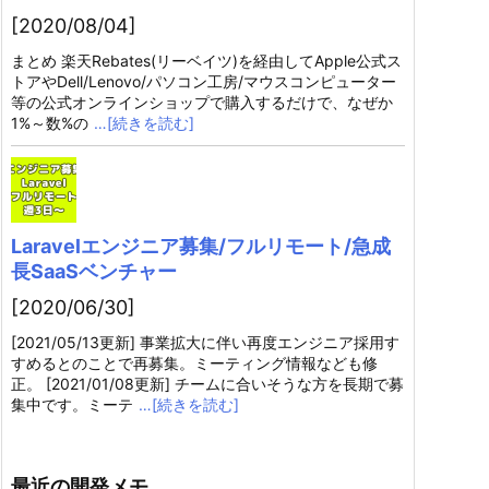
[2020/08/04]
まとめ 楽天Rebates(リーベイツ)を経由してApple公式ス
トアやDell/Lenovo/パソコン工房/マウスコンピューター
等の公式オンラインショップで購入するだけで、なぜか
1%～数%の
…[続きを読む]
Laravelエンジニア募集/フルリモート/急成
長SaaSベンチャー
[2020/06/30]
[2021/05/13更新] 事業拡大に伴い再度エンジニア採用す
すめるとのことで再募集。ミーティング情報なども修
正。 [2021/01/08更新] チームに合いそうな方を長期で募
集中です。ミーテ
…[続きを読む]
最近の開発メモ