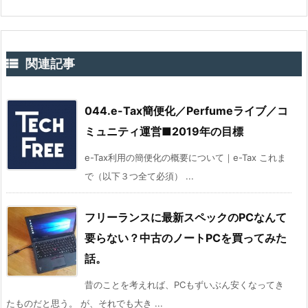

関連記事
044.e-Tax簡便化／Perfumeライブ／コ
ミュニティ運営■2019年の目標
e-Tax利用の簡便化の概要について｜e-Tax これま
で（以下３つ全て必須） ...
フリーランスに最新スペックのPCなんて
要らない？中古のノートPCを買ってみた
話。
昔のことを考えれば、PCもずいぶん安くなってき
たものだと思う。 が、それでも大き ...