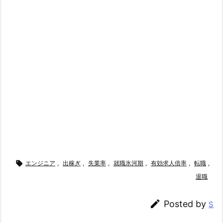

エンジニア
,
出稼ぎ
,
失業率
,
就職氷河期
,
有効求人倍率
,
転職
,
退職

Posted by
S