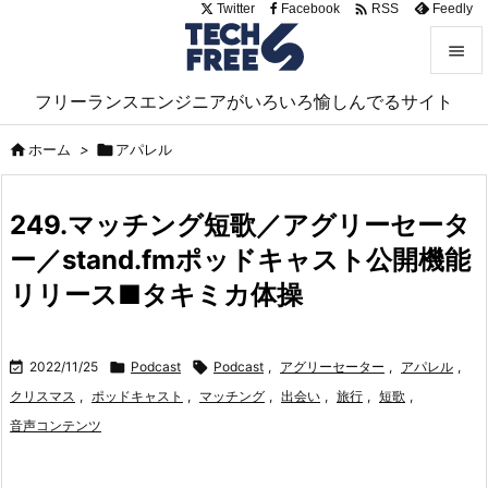

Twitter
Facebook
Feedly
RSS


フリーランスエンジニアがいろいろ愉しんでるサイト
メニュ


ホーム
>

アパレル
サイド

249.マッチング短歌／アグリーセータ
前へ
ー／stand.fmポッドキャスト公開機能

次へ
リリース■タキミカ体操

検索

2022/11/25

Podcast

Podcast
,
アグリーセーター
,
アパレル
,
クリスマス
,
ポッドキャスト
,
マッチング
,
出会い
,
旅行
,
短歌
,
音声コンテンツ