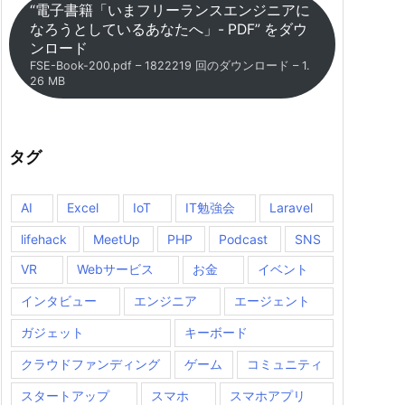
“電子書籍「いまフリーランスエンジニアに
なろうとしているあなたへ」- PDF” をダウ
ンロード
FSE-Book-200.pdf – 1822219 回のダウンロード – 1.
26 MB
タグ
AI
Excel
IoT
IT勉強会
Laravel
lifehack
MeetUp
PHP
Podcast
SNS
VR
Webサービス
お金
イベント
インタビュー
エンジニア
エージェント
ガジェット
キーボード
クラウドファンディング
ゲーム
コミュニティ
スタートアップ
スマホ
スマホアプリ