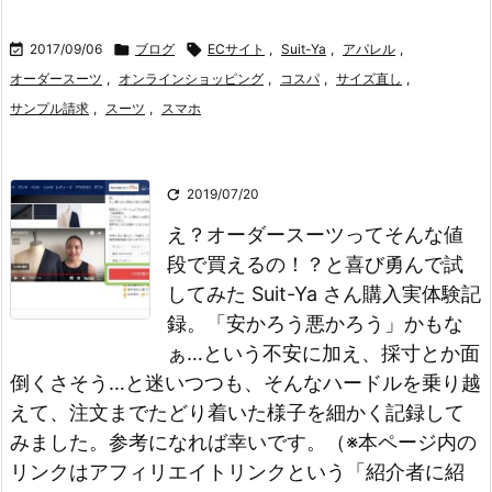

2017/09/06

ブログ

ECサイト
,
Suit-Ya
,
アパレル
,
オーダースーツ
,
オンラインショッピング
,
コスパ
,
サイズ直し
,
サンプル請求
,
スーツ
,
スマホ

2019/07/20
え？オーダースーツってそんな値
段で買えるの！？と喜び勇んで試
してみた Suit-Ya さん購入実体験記
録。「安かろう悪かろう」かもな
ぁ…という不安に加え、採寸とか面
倒くさそう…と迷いつつも、そんなハードルを乗り越
えて、注文までたどり着いた様子を細かく記録して
みました。参考になれば幸いです。（※本ページ内の
リンクはアフィリエイトリンクという「紹介者に紹