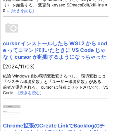
り） を編集する。 変更前 keyseq $EmacsEdit/kill-line =
&
…[続きを読む]
cursor インストールしたら WSL2 から cod
e ってコマンド叩いたときに VS Code じゃ
なく cursor が起動するようになっちゃった
[2024/11/03]
結論 Windows 側の環境変数変えるべし。 環境変数には
「システム環境変数」と「ユーザー環境変数」がある。
前者が優先される。 cursor は前者にセットされてて、VS
Code
…[続きを読む]
Chrome拡張のCreate LinkでBacklogのチ