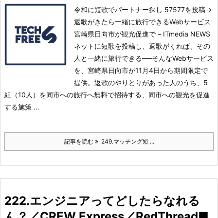
令和に短歌でパートナー探し 57577を投稿→
返歌がきたら一緒に旅行できるWebサービス
宮崎県日向市が観光促進で – ITmedia NEWS
ネットに短歌を投稿し、返歌がくれば、その
人と一緒に旅行できる──そんなWebサービス
を、宮崎県日向市が11月4日から期間限定で
提供。
返歌のやりとりがあった人のうち、5
組（10人）を同市への旅行へ無料で招待する、同市への観光を促進
する施策 ...
記事を読む
249.マッチング短 ...
222.エンジニアってどしたらなれる
ん？／CREW Express／RedThread■