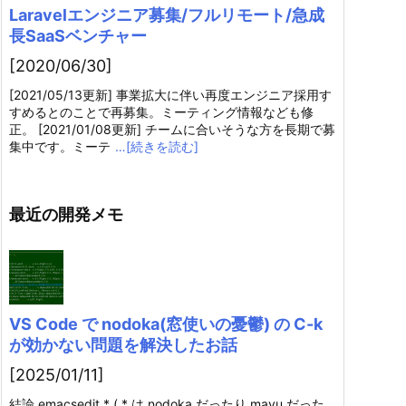
Laravelエンジニア募集/フルリモート/急成
長SaaSベンチャー
[2020/06/30]
[2021/05/13更新] 事業拡大に伴い再度エンジニア採用す
すめるとのことで再募集。ミーティング情報なども修
正。 [2021/01/08更新] チームに合いそうな方を長期で募
集中です。ミーテ
…[続きを読む]
最近の開発メモ
VS Code で nodoka(窓使いの憂鬱) の C-k
が効かない問題を解決したお話
[2025/01/11]
結論 emacsedit.* ( * は nodoka だったり mayu だった