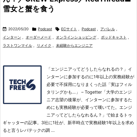
雪女と蟹を食う

2022/05/20

Podcast

ECサイト
,
Podcast
,
アパレル
,
インターン
,
オーダーメード
,
オンラインショッピング
,
ポッドキャスト
,
ラストワンマイル
,
リメイク
,
未経験からエンジニア
「エンジニアってどうしたらなれるの？」イ
ンターンに参加するのに1年以上の実務経験が
必要で不採用になりまくった話「実はフィル
タリングかも…」 – Togetter「大学のエンジ
ニア志望の後輩が、インターンに参加するた
めにも実務経験が必要って嘆いてた。エンジ
ニアってどしたらなれるん？」で始まるトゥ
ギャッターの記事。
3社に1社が、新卒時点で実務経験1年以上を求め
ると言うレバテックの調 ...