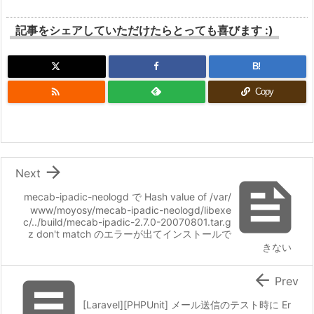
記事をシェアしていただけたらとっても喜びます :)
B!

Copy

Next

mecab-ipadic-neologd で Hash value of /var/
www/moyosy/mecab-ipadic-neologd/libexe
c/../build/mecab-ipadic-2.7.0-20070801.tar.g
z don't match のエラーが出てインストールで
きない


Prev
[Laravel][PHPUnit] メール送信のテスト時に Er