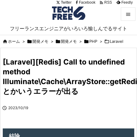

Twitter
Facebook
Feedly
RSS


フリーランスエンジニアがいろいろ愉しんでるサイト
メニュ

ホーム
>

開発メモ
>

開発メモ
>

PHP
>

Laravel

サイド

[Laravel][Redis] Call to undefined
前へ
method

Illuminate\Cache\ArrayStore::getRedi
次へ

とかいうエラーが出る
検索

2023/10/19
結論