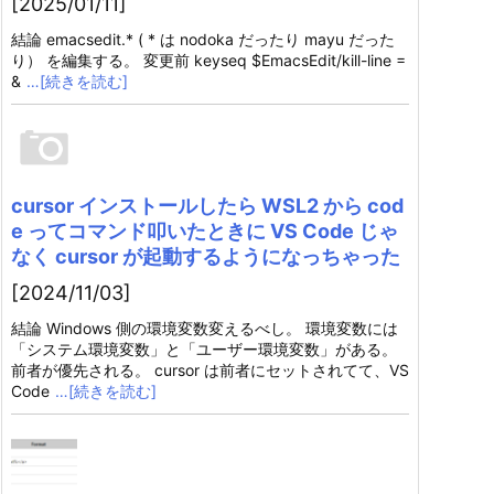
[2025/01/11]
結論 emacsedit.* ( * は nodoka だったり mayu だった
り） を編集する。 変更前 keyseq $EmacsEdit/kill-line =
&
…[続きを読む]
cursor インストールしたら WSL2 から cod
e ってコマンド叩いたときに VS Code じゃ
なく cursor が起動するようになっちゃった
[2024/11/03]
結論 Windows 側の環境変数変えるべし。 環境変数には
「システム環境変数」と「ユーザー環境変数」がある。
前者が優先される。 cursor は前者にセットされてて、VS
Code
…[続きを読む]