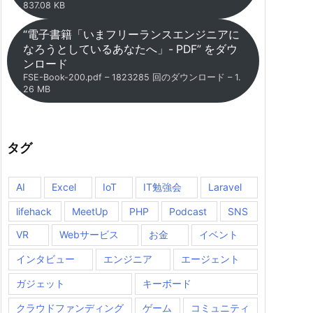
837.08 KB
“電子書籍「いまフリーランスエンジニアに
なろうとしているあなたへ」- PDF” をダウ
ンロード
FSE-Book-200.pdf – 1823285 回のダウンロード – 1.
26 MB
タグ
AI
Excel
IoT
IT勉強会
Laravel
lifehack
MeetUp
PHP
Podcast
SNS
VR
Webサービス
お金
イベント
インタビュー
エンジニア
エージェント
ガジェット
キーボード
クラウドファンディング
ゲーム
コミュニティ