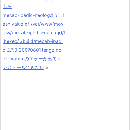
出る
mecab-ipadic-neologd で H
ash value of /var/www/moy
osy/mecab-ipadic-neologd/l
ibexec/../build/mecab-ipadi
c-2.7.0-20070801.tar.gz do
n’t match のエラーが出てイ
ンストールできない
»