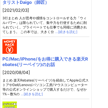
タリストDaigo（師匠）
[2021/02/03]
3行まとめ 人が思考や感情をコントロールする力「ウィ
ルパワー」は限られていて、集中力を行使するために削
られていく。プライベートでも仕事でも同様に消費され
てしまう。 この本では、大きく分
…[続きを読む]
PC/Mac/iPhone/をお得に購入できる楽天R
ebates(リーベイツ)のお話
[2020/08/04]
まとめ 楽天Rebates(リーベイツ)を経由してApple公式ス
トアやDell/Lenovo/パソコン工房/マウスコンピューター
等の公式オンラインショップで購入するだけで、なぜか
1%～数%の
…[続きを読む]