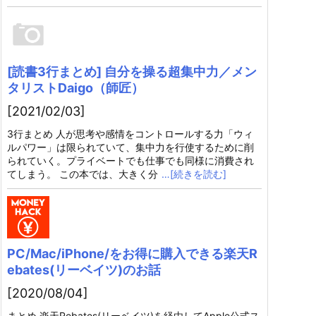
[読書3行まとめ] 自分を操る超集中力／メン
タリストDaigo（師匠）
[2021/02/03]
3行まとめ 人が思考や感情をコントロールする力「ウィ
ルパワー」は限られていて、集中力を行使するために削
られていく。プライベートでも仕事でも同様に消費され
てしまう。 この本では、大きく分
…[続きを読む]
PC/Mac/iPhone/をお得に購入できる楽天R
ebates(リーベイツ)のお話
[2020/08/04]
まとめ 楽天Rebates(リーベイツ)を経由してApple公式ス