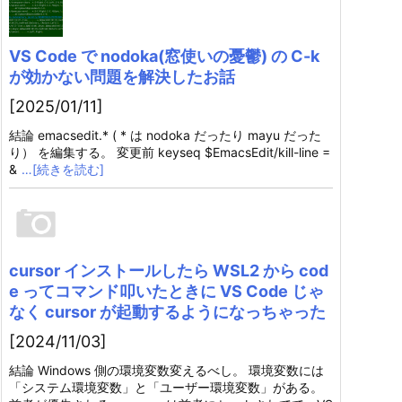
VS Code で nodoka(窓使いの憂鬱) の C-k
が効かない問題を解決したお話
[2025/01/11]
結論 emacsedit.* ( * は nodoka だったり mayu だった
り） を編集する。 変更前 keyseq $EmacsEdit/kill-line =
&
…[続きを読む]
cursor インストールしたら WSL2 から cod
e ってコマンド叩いたときに VS Code じゃ
なく cursor が起動するようになっちゃった
[2024/11/03]
結論 Windows 側の環境変数変えるべし。 環境変数には
「システム環境変数」と「ユーザー環境変数」がある。