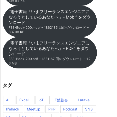
316.54 KB
“電子書籍「いまフリーランスエンジニアに
なろうとしているあなたへ」- Mobi” をダウ
ンロード
FSE-Book-200.mobi – 1862185 回のダウンロード –
837.08 KB
“電子書籍「いまフリーランスエンジニアに
なろうとしているあなたへ」- PDF” をダウ
ンロード
FSE-Book-200.pdf – 1831167 回のダウンロード – 1.2
6 MB
タグ
AI
Excel
IoT
IT勉強会
Laravel
lifehack
MeetUp
PHP
Podcast
SNS