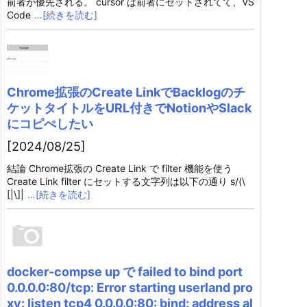
前者が優先される。 cursor は前者にセットされてて、VS
Code
…[続きを読む]
Chrome拡張のCreate LinkでBacklogのチ
ケットタイトルをURL付きでNotionやSlack
にコピぺしたい
[2024/08/25]
結論 Chrome拡張の Create Link で filter 機能を使う
Create Link filter にセットする文字列は以下の通り s/(\
[|\]|
…[続きを読む]
docker-compse up で failed to bind port
0.0.0.0:80/tcp: Error starting userland pro
xy: listen tcp4 0.0.0.0:80: bind: address al