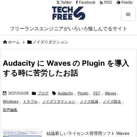

Twitter
Facebook
Feedly
RSS


フリーランスエンジニアがいろいろ愉しんでるサイト
メニュ


ホーム
>

ノイズリダクション
サイド

Audacity に Waves の Plugin を導入
前へ
する時に苦労したお話

次へ


2021/03/28

ブログ

Audacity
,
Plugin
,
VST
,
Waves
,
検索
Windows
,
トラブル
,
ノイズリダクション
,
ノイズ低減
,
ノイズ除去
,
音声編集
結論新しいライセンス管理用ソフト Waves