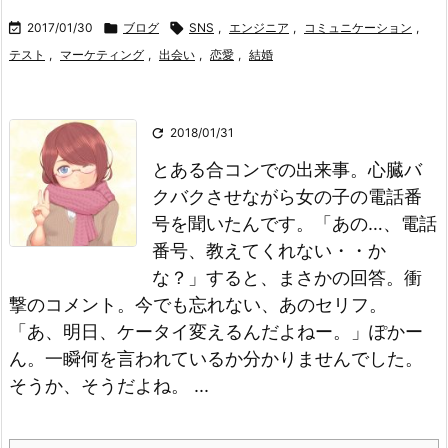

2017/01/30

ブログ

SNS
,
エンジニア
,
コミュニケーション
,
テスト
,
マーケティング
,
出会い
,
恋愛
,
結婚

2018/01/31
とある合コンでの出来事。心臓バ
クバクさせながら女の子の電話番
号を聞いたんです。
「あの…、電話
番号、教えてくれない・・か
な？」
すると、まさかの回答。衝
撃のコメント。今でも忘れない、あのセリフ。
「あ、明日、ケータイ変えるんだよねー。」
ぽかー
ん。
一瞬何を言われているか分かりませんでした。
そうか、そうだよね。 ...