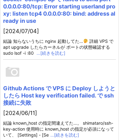
0.0.0.0:80/tcp: Error starting userland pro
xy: listen tcp4 0.0.0.0:80: bind: address al
ready in use
[2024/07/04]
結論 知らないうちに nginx 起動してた…
詳細 VPS で
apt upgrade したらカーネルが ポートの状態確認する
sudo lsof -i :80
…[続きを読む]
Github Actions で VPS に Deploy しようと
したら Host key verification failed. で ssh
接続に失敗
[2024/06/11]
結論 known_host の指定間違えてた…。 shimataro/ssh-
key-action 使用時に known_host の指定が必須になって
いて、 [Settings] - [Se
…[続きを読む]