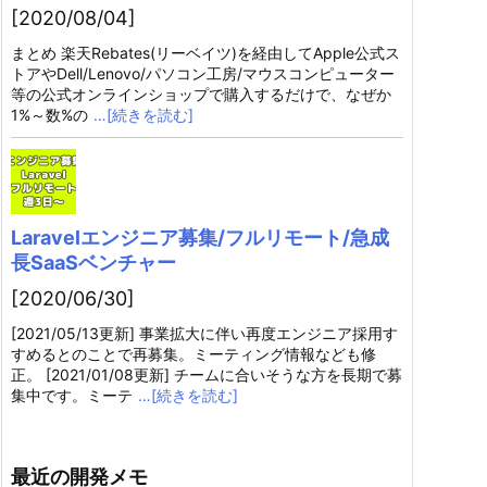
[2020/08/04]
まとめ 楽天Rebates(リーベイツ)を経由してApple公式ス
トアやDell/Lenovo/パソコン工房/マウスコンピューター
等の公式オンラインショップで購入するだけで、なぜか
1%～数%の
…[続きを読む]
Laravelエンジニア募集/フルリモート/急成
長SaaSベンチャー
[2020/06/30]
[2021/05/13更新] 事業拡大に伴い再度エンジニア採用す
すめるとのことで再募集。ミーティング情報なども修
正。 [2021/01/08更新] チームに合いそうな方を長期で募
集中です。ミーテ
…[続きを読む]
最近の開発メモ