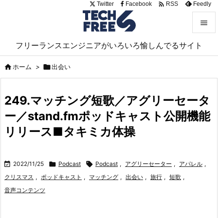

Twitter
Facebook
Feedly
RSS


フリーランスエンジニアがいろいろ愉しんでるサイト
メニュ


ホーム
>

出会い
サイド

249.マッチング短歌／アグリーセータ
前へ
ー／stand.fmポッドキャスト公開機能

次へ
リリース■タキミカ体操

検索

2022/11/25

Podcast

Podcast
,
アグリーセーター
,
アパレル
,
クリスマス
,
ポッドキャスト
,
マッチング
,
出会い
,
旅行
,
短歌
,
音声コンテンツ