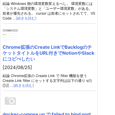
結論 Windows 側の環境変数変えるべし。 環境変数には
「システム環境変数」と「ユーザー環境変数」がある。
前者が優先される。 cursor は前者にセットされてて、VS
Code
…[続きを読む]
Chrome拡張のCreate LinkでBacklogのチ
ケットタイトルをURL付きでNotionやSlack
にコピぺしたい
[2024/08/25]
結論 Chrome拡張の Create Link で filter 機能を使う
Create Link filter にセットする文字列は以下の通り s/(\
[|\]|
…[続きを読む]
docker-compse up で failed to bind port