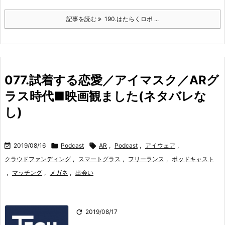
記事を読む
190.はたらくロボ ...
077.試着する恋愛／アイマスク／ARグ
ラス時代■映画観ました(ネタバレな
し)

2019/08/16

Podcast

AR
,
Podcast
,
アイウェア
,
クラウドファンディング
,
スマートグラス
,
フリーランス
,
ポッドキャスト
,
マッチング
,
メガネ
,
出会い

2019/08/17