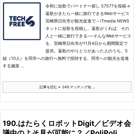
令和に短歌でパートナー探し 57577を投稿→
返歌がきたら一緒に旅行できるWebサービス
宮崎県日向市が観光促進で – ITmedia NEWS
ネットに短歌を投稿し、返歌がくれば、その
人と一緒に旅行できる──そんなWebサービス
を、宮崎県日向市が11月4日から期間限定で
提供。
返歌のやりとりがあった人のうち、5
組（10人）を同市への旅行へ無料で招待する、同市への観光を促進
する施策 ...
記事を読む
249.マッチング短 ...
190.はたらくロボットDigit／ビデオ会
議中のよそ見が可能に？／PoliPoli