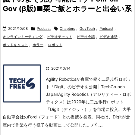
Gov (β版)■栗ご飯とホラーと出会い系

2021/10/08

Podcast

Chapters
,
GovTech
,
Podcast
,
オンラインミーティング
,
ビデオチャット
,
ビデオ会議
,
ビデオ通話
,
ポッドキャスト
,
ホラー
,
ロボット

2021/10/14
Agility Roboticsが倉庫で働く二足歩行ロボッ
ト「Digit」のビデオを公開 | TechCrunch
JapanAgility Robotics（アジリティー・ロボ
ティクス）は2020年に二足歩行ロボット
「Digit（ディジット）」を市場に投入。大手
自動車会社のFord（フォード）との提携を発表。
同社は、Digitが倉
パ ...
庫内で作業を行う様子を動画にして公開した。