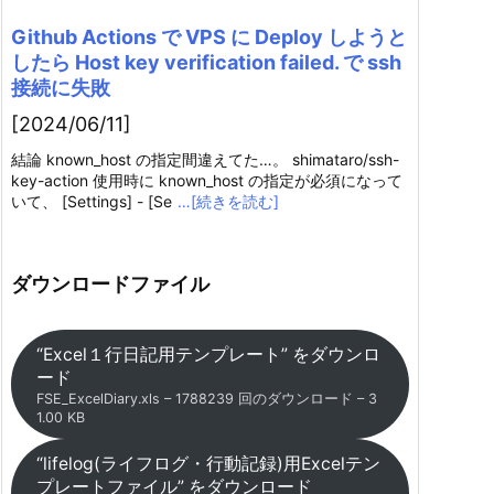
Github Actions で VPS に Deploy しようと
したら Host key verification failed. で ssh
接続に失敗
[2024/06/11]
結論 known_host の指定間違えてた…。 shimataro/ssh-
key-action 使用時に known_host の指定が必須になって
いて、 [Settings] - [Se
…[続きを読む]
ダウンロードファイル
“Excel１行日記用テンプレート” をダウンロ
ード
FSE_ExcelDiary.xls – 1788239 回のダウンロード – 3
1.00 KB
“lifelog(ライフログ・行動記録)用Excelテン
プレートファイル” をダウンロード