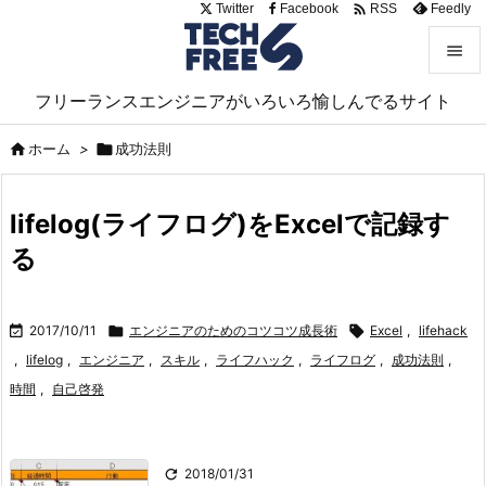

Twitter
Facebook
Feedly
RSS


フリーランスエンジニアがいろいろ愉しんでるサイト
メニュ


ホーム
>

成功法則
サイド

lifelog(ライフログ)をExcelで記録す
前へ
る

次へ


2017/10/11

エンジニアのためのコツコツ成長術

Excel
,
lifehack
検索
,
lifelog
,
エンジニア
,
スキル
,
ライフハック
,
ライフログ
,
成功法則
,
時間
,
自己啓発

2018/01/31