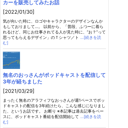
カーを販売してみたお話
[2022/01/30]
気が向いた時に、ロゴやキャラクターのデザインなんか
もしておりまして…。 以前から、「普段、ふつーに着ら
れるけど、同じお仕事されてる人が見た時に、”お？”って
思ってもらえるデザイン」のＴシャツ／ト
…[続きを読
む]
無名のおっさんがポッドキャストを配信して
3年が経ちました
[2021/03/29]
まったく無名のアラフィフなおっさんが週1ペースでポッ
ドキャストの配信を3年続けたら、こんな感じになりまし
た、というお話です。 お断り ※本記事は過去記事をベー
スに、ポッドキャスト番組を配信開始して
…[続きを読
む]