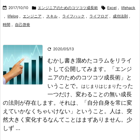

2017/10/10

エンジニアのためのコツコツ成長術

Excel
,
lifehack
,
lifelog
,
エンジニア
,
スキル
,
ライフハック
,
ライフログ
,
成功法則
,
時間
,
自己啓発

2020/05/13
むかし書き溜めたコラムをリライ
トして公開してみます。
「エンジ
ニアのためのコツコツ成長術」と
いうことで。
たった
はじまりはじまり
一つだけ、変わることの無い成長
の法則が存在します。
それは、
「自分自身を常に変
えていかなくちゃいけない」
ということ。
人は、突
然大きく変化するなんてことはまずありません。
少
しず ...