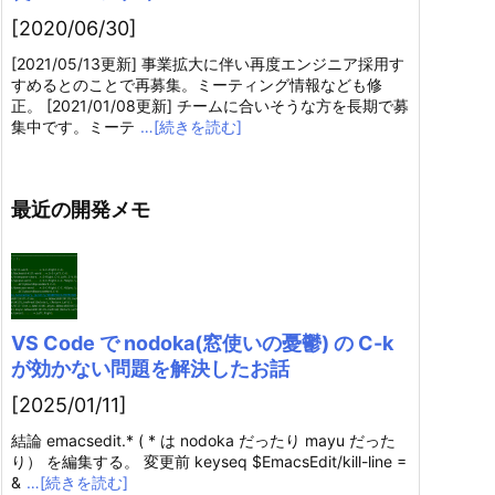
[2020/06/30]
[2021/05/13更新] 事業拡大に伴い再度エンジニア採用す
すめるとのことで再募集。ミーティング情報なども修
正。 [2021/01/08更新] チームに合いそうな方を長期で募
集中です。ミーテ
…[続きを読む]
最近の開発メモ
VS Code で nodoka(窓使いの憂鬱) の C-k
が効かない問題を解決したお話
[2025/01/11]
結論 emacsedit.* ( * は nodoka だったり mayu だった
り） を編集する。 変更前 keyseq $EmacsEdit/kill-line =
&
…[続きを読む]