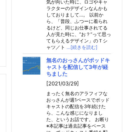
気が向いた時に、ロゴやキャ
ラクターのデザインなんかも
しておりまして…。 以前か
ら、「普段、ふつーに着られ
るけど、同じお仕事されてる
人が見た時に、”お？”って思っ
てもらえるデザイン」のＴシ
ャツ／ト
…[続きを読む]
無名のおっさんがポッドキ
ャストを配信して3年が経
ちました
[2021/03/29]
まったく無名のアラフィフな
おっさんが週1ペースでポッド
キャストの配信を3年続けた
ら、こんな感じになりまし
た、というお話です。 お断り
※本記事は過去記事をベース