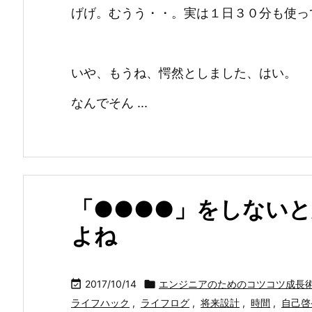
げげ。むうう・・。実は１日３０分も使っ
いや、もうね、愕然としました、はい。
なんでそん ...
「●●●●」をしない
よね

2017/10/14

エンジニアのためのコツコツ成長
ライフハック
,
ライフログ
,
将来設計
,
時間
,
自己啓