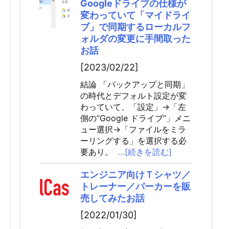
Googleドライブの仕様が
変わっていて「マイドライ
ブ」で同期するローカルフ
ォルダの変更に手間取った
お話
[2023/02/22]
結論 「バックアップと同期」
の時代とデフォルト設定が変
わっていて、「設定」→「左
側の”Google ドライブ”」メニ
ュー選択→「ファイルをミラ
ーリングする」を選択する必
要あり。
…[続きを読む]
エンジニア向けＴシャツ／
トレーナー／パーカーを販
売してみたお話
[2022/01/30]