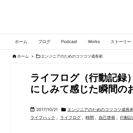
ホーム
ブログ
Podcast
Works
ストーリー

ホーム
>

エンジニアのためのコツコツ成長術
ライフログ（行動記録
にしみて感じた瞬間の

2017/10/21

エンジニアのためのコツコツ成長
ライフハック
,
ライフログ
,
時間
,
自己啓発
,
行動記