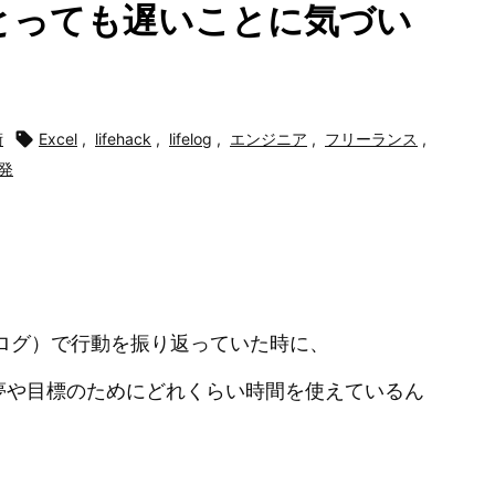
とっても遅いことに気づい
術

Excel
,
lifehack
,
lifelog
,
エンジニア
,
フリーランス
,
発
ライフログ）で行動を振り返っていた時に、
夢や目標のためにどれくらい時間を使えているん