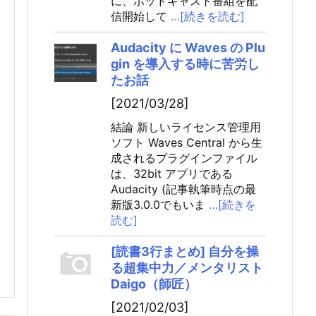
に、ポッドキャスト番組を配
信開始して
…[続きを読む]
Audacity に Waves の Plu
gin を導入する時に苦労し
たお話
[2021/03/28]
結論 新しいライセンス管理用
ソフト Waves Central から生
成されるプラグインファイル
は、32bit アプリである
Audacity (記事執筆時点の最
新版3.0.0でもいま
…[続きを
読む]
[読書3行まとめ] 自分を操
る超集中力／メンタリスト
Daigo（師匠）
[2021/02/03]