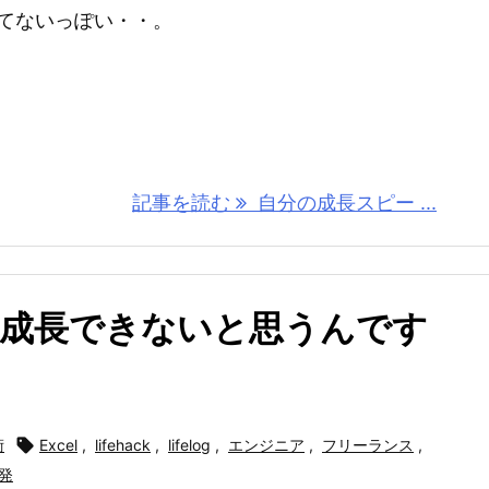
てないっぽい・・。
記事を読む
自分の成長スピー ...
と成長できないと思うんです
術

Excel
,
lifehack
,
lifelog
,
エンジニア
,
フリーランス
,
発