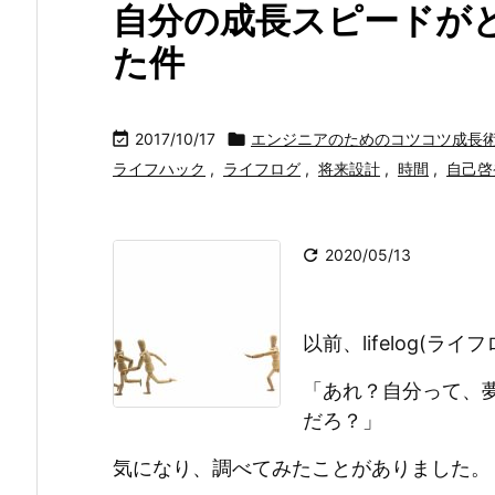
自分の成長スピードが
た件

2017/10/17

エンジニアのためのコツコツ成長
ライフハック
,
ライフログ
,
将来設計
,
時間
,
自己啓

2020/05/13
以前、lifelog(
「あれ？自分って、
だろ？」
気になり、調べてみたことがありました。