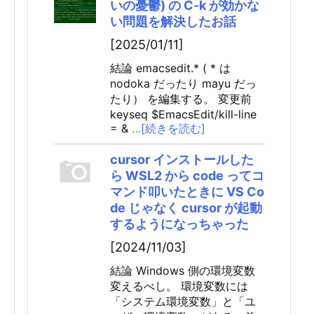
いの憂鬱) の C-k が効かな
い問題を解決したお話
[2025/01/11]
結論 emacsedit.* ( * は
nodoka だったり mayu だっ
たり） を編集する。 変更前
keyseq $EmacsEdit/kill-line
= &
…[続きを読む]
cursor インストールした
ら WSL2 から code ってコ
マンド叩いたときに VS Co
de じゃなく cursor が起動
するようになっちゃった
[2024/11/03]
結論 Windows 側の環境変数
変えるべし。 環境変数には
「システム環境変数」と「ユ