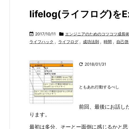
lifelog(ライフログ)を

2017/10/11

エンジニアのためのコツコツ成長
ライフハック
,
ライフログ
,
成功法則
,
時間
,
自己啓

2018/01/31
ともあれ行動するべし
前回、最後にお話したよう
ります。
最初は多分、そーとー面倒に感じるかと思