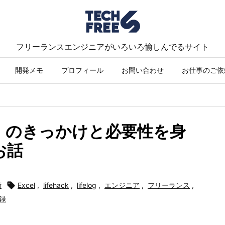
フリーランスエンジニアがいろいろ愉しんでるサイト
開発メモ
プロフィール
お問い合わせ
お仕事のご依
）のきっかけと必要性を身
お話
術

Excel
,
lifehack
,
lifelog
,
エンジニア
,
フリーランス
,
録