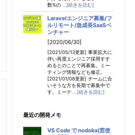
数%の
…[続きを読む]
Laravelエンジニア募集/フ
ルリモート/急成長SaaSベ
ンチャー
[2020/06/30]
[2021/05/13更新] 事業拡大に
伴い再度エンジニア採用すす
めるとのことで再募集。ミー
ティング情報なども修正。
[2021/01/08更新] チームに合
いそうな方を長期で募集中で
す。ミーテ
…[続きを読む]
最近の開発メモ
VS Code で nodoka(窓使