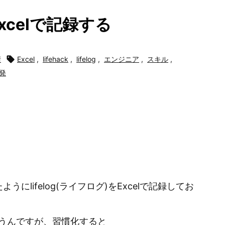
Excelで記録する
術

Excel
,
lifehack
,
lifelog
,
エンジニア
,
スキル
,
発
にlifelog(ライフログ)をExcelで記録してお
うんですが、習慣化すると