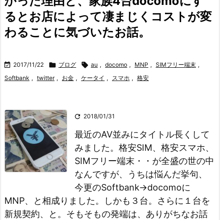
かった理由と、家族4台docomoにす
るとお店によって凄まじくコストが変
わることに気づいたお話。

2017/11/22

ブログ

au
,
docomo
,
MNP
,
SIMフリー端末
,
Softbank
,
twitter
,
お金
,
ケータイ
,
スマホ
,
格安

2018/01/31
最近のAV並みにタイトル長くして
みました。
格安SIM、格安スマホ、
SIMフリー端末・・が全盛の世の中
なんですが、うちは悩んだ挙句、
今更のSoftbank→docomoに
MNP、と相成りました。しかも３台。さらに１台を
新規契約、と。
そもそもの発端は、ありがちなお話