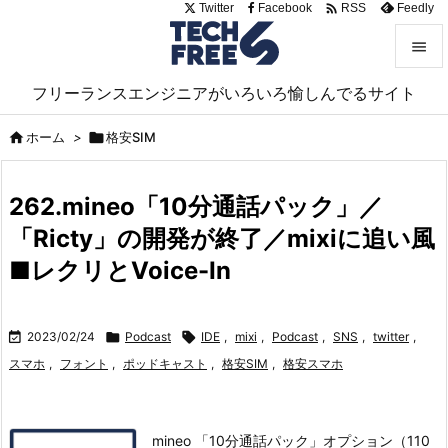

Twitter
Facebook
Feedly
RSS


フリーランスエンジニアがいろいろ愉しんでるサイト
メニュ


ホーム
>

格安SIM
サイド

262.mineo「10分通話パック」／
前へ
「Ricty」の開発が終了／mixiに追い風

次へ
■レクリとVoice-In

検索

2023/02/24

Podcast

IDE
,
mixi
,
Podcast
,
SNS
,
twitter
,
スマホ
,
フォント
,
ポッドキャスト
,
格安SIM
,
格安スマホ
mineo 「10分通話パック」オプション（110