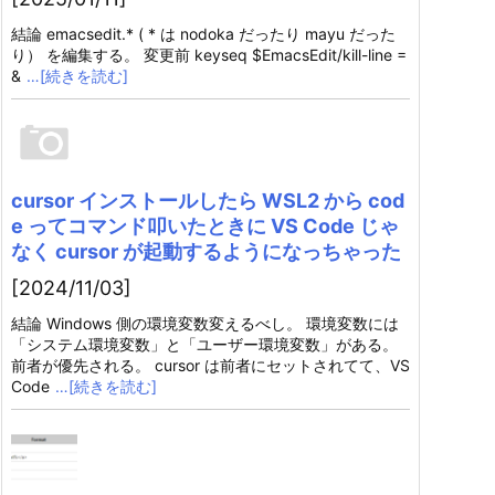
結論 emacsedit.* ( * は nodoka だったり mayu だった
り） を編集する。 変更前 keyseq $EmacsEdit/kill-line =
&
…[続きを読む]
cursor インストールしたら WSL2 から cod
e ってコマンド叩いたときに VS Code じゃ
なく cursor が起動するようになっちゃった
[2024/11/03]
結論 Windows 側の環境変数変えるべし。 環境変数には
「システム環境変数」と「ユーザー環境変数」がある。
前者が優先される。 cursor は前者にセットされてて、VS
Code
…[続きを読む]