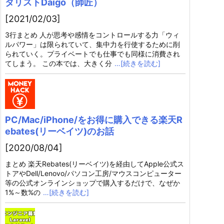
タリストDaigo（師匠）
[2021/02/03]
3行まとめ 人が思考や感情をコントロールする力「ウィ
ルパワー」は限られていて、集中力を行使するために削
られていく。プライベートでも仕事でも同様に消費され
てしまう。 この本では、大きく分
…[続きを読む]
PC/Mac/iPhone/をお得に購入できる楽天R
ebates(リーベイツ)のお話
[2020/08/04]
まとめ 楽天Rebates(リーベイツ)を経由してApple公式ス
トアやDell/Lenovo/パソコン工房/マウスコンピューター
等の公式オンラインショップで購入するだけで、なぜか
1%～数%の
…[続きを読む]