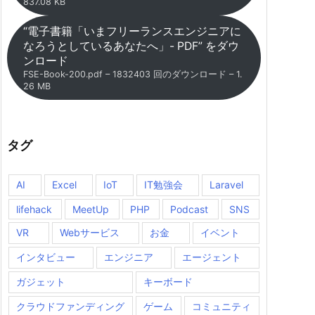
837.08 KB
“電子書籍「いまフリーランスエンジニアに
なろうとしているあなたへ」- PDF” をダウ
ンロード
FSE-Book-200.pdf – 1832403 回のダウンロード – 1.
26 MB
タグ
AI
Excel
IoT
IT勉強会
Laravel
lifehack
MeetUp
PHP
Podcast
SNS
VR
Webサービス
お金
イベント
インタビュー
エンジニア
エージェント
ガジェット
キーボード
クラウドファンディング
ゲーム
コミュニティ