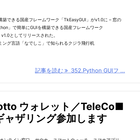
構築できる国産フレームワーク「TkEasyGUI」がv1.0に – 窓の
thon」で簡単にGUIを構築できる国産フレームワーク
7日、v1.0としてリリースされた。
ミング言語「なでしこ」で知られるクジラ飛行机
記事を読む
352.Python GUIフ ...
tto ウォレット／TeleCo■
ギャザリング参加します
オンライン窓口
,
サウナ
,
スマートウォッチ
,
スマホアプリ
,