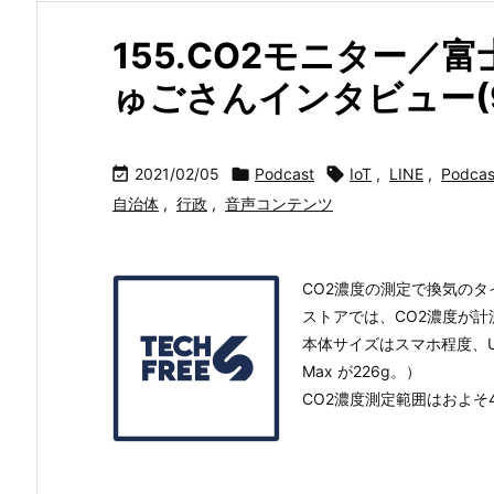
155.CO2モニター／
ゅごさんインタビュー(9

2021/02/05

Podcast

IoT
,
LINE
,
Podcas
自治体
,
行政
,
音声コンテンツ
CO2濃度の測定で換気のタ
ストアでは、CO2濃度が計測
本体サイズはスマホ程度、USB
Max が226g。）
CO2濃度測定範囲はおよそ40