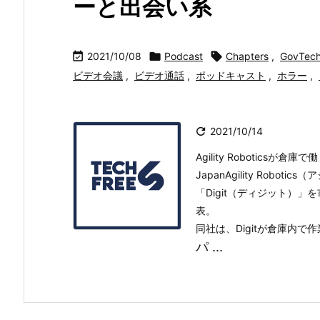
ーと出会い系

2021/10/08

Podcast

Chapters
,
GovTec
ビデオ会議
,
ビデオ通話
,
ポッドキャスト
,
ホラー
,

2021/10/14
Agility Roboticsが倉
JapanAgility Rob
「Digit（ディジット）
表。
同社は、Digitが倉庫内
パ ...