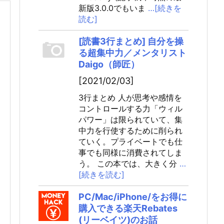
新版3.0.0でもいま
…[続きを
読む]
[読書3行まとめ] 自分を操
る超集中力／メンタリスト
Daigo（師匠）
[2021/02/03]
3行まとめ 人が思考や感情を
コントロールする力「ウィル
パワー」は限られていて、集
中力を行使するために削られ
ていく。プライベートでも仕
事でも同様に消費されてしま
う。 この本では、大きく分
…
[続きを読む]
PC/Mac/iPhone/をお得に
購入できる楽天Rebates
(リーベイツ)のお話