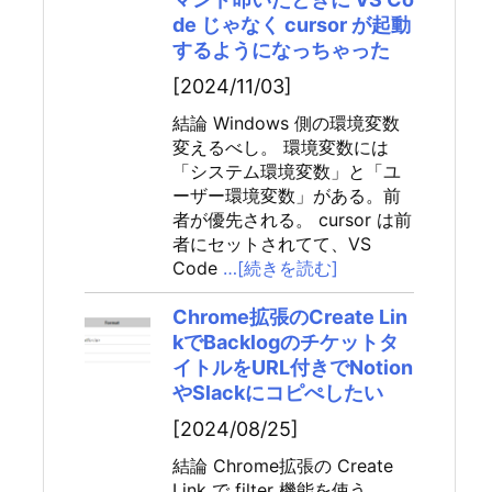
de じゃなく cursor が起動
するようになっちゃった
[2024/11/03]
結論 Windows 側の環境変数
変えるべし。 環境変数には
「システム環境変数」と「ユ
ーザー環境変数」がある。前
者が優先される。 cursor は前
者にセットされてて、VS
Code
…[続きを読む]
Chrome拡張のCreate Lin
kでBacklogのチケットタ
イトルをURL付きでNotion
やSlackにコピぺしたい
[2024/08/25]
結論 Chrome拡張の Create
Link で filter 機能を使う