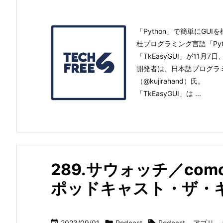
「Python」で簡単にGUIを
杜プログラミング言語「Py
「TkEasyGUI」が11月
開発者は、日本語プログラ
（@kujirahand）氏。
「TkEasyGUI」は ...
289.サウォッチ／como
ポッドキャスト・ザ・
2023/09/01
Podcast
Podcast
,
アプリ
,