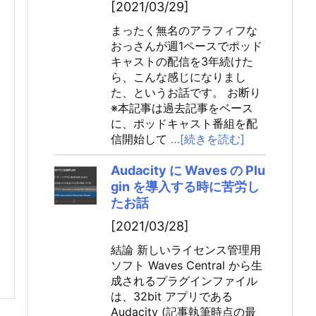
[2021/03/29]
まったく無名のアラフィフな
おっさんが週1ペースでポッド
キャストの配信を3年続けた
ら、こんな感じになりまし
た、というお話です。 お断り
※本記事は過去記事をベース
に、ポッドキャスト番組を配
信開始して
…[続きを読む]
Audacity に Waves の Plu
gin を導入する時に苦労し
たお話
[2021/03/28]
結論 新しいライセンス管理用
ソフト Waves Central から生
成されるプラグインファイル
は、32bit アプリである
Audacity (記事執筆時点の最