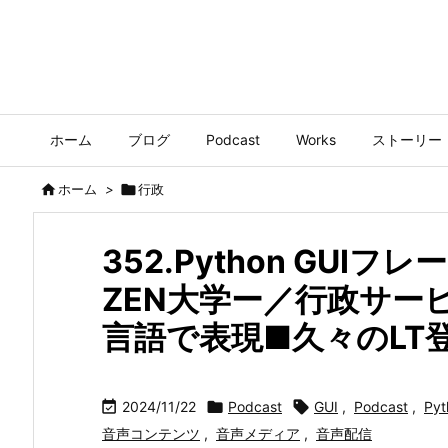
ホーム
ブログ
Podcast
Works
ストーリー

ホーム
>

行政
352.Python GUIフレ
ZEN大学ー／行政サー
言語で表現■久々のLT

2024/11/22

Podcast

GUI
,
Podcast
,
Pyt
音声コンテンツ
,
音声メディア
,
音声配信