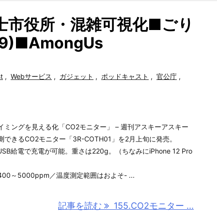
富士市役所・混雑可視化■ごり
)■AmongUs
t
,
Webサービス
,
ガジェット
,
ポッドキャスト
,
官公庁
,
イミングを見える化「CO2モニター」 – 週刊アスキーアスキー
できるCO2モニター「3R-COTH01」を2月上旬に発売。
給電で充電が可能。重さは220g。（ちなみにiPhone 12 Pro
0～5000ppm／温度測定範囲はおよそ- ...
記事を読む
155.CO2モニター ...