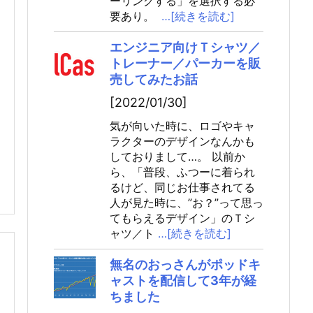
ーリングする」を選択する必
要あり。
…[続きを読む]
エンジニア向けＴシャツ／
トレーナー／パーカーを販
売してみたお話
[2022/01/30]
気が向いた時に、ロゴやキャ
ラクターのデザインなんかも
しておりまして…。 以前か
ら、「普段、ふつーに着られ
るけど、同じお仕事されてる
人が見た時に、”お？”って思っ
てもらえるデザイン」のＴシ
ャツ／ト
…[続きを読む]
無名のおっさんがポッドキ
ャストを配信して3年が経
ちました