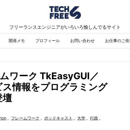
フリーランスエンジニアがいろいろ愉しんでるサイト
開発メモ
プロフィール
お問い合わせ
お仕事のご依
ームワーク TkEasyGUI／
ビス情報をプログラミング
登壇
hon
,
フレームワーク
,
ポッドキャスト
,
大学
,
行政
,