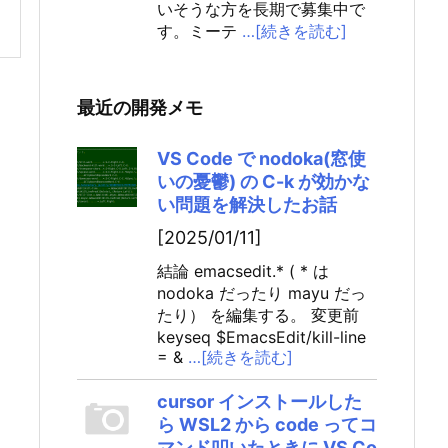
いそうな方を長期で募集中で
す。ミーテ
…[続きを読む]
最近の開発メモ
VS Code で nodoka(窓使
いの憂鬱) の C-k が効かな
い問題を解決したお話
[2025/01/11]
結論 emacsedit.* ( * は
nodoka だったり mayu だっ
たり） を編集する。 変更前
keyseq $EmacsEdit/kill-line
= &
…[続きを読む]
cursor インストールした
ら WSL2 から code ってコ
マンド叩いたときに VS Co