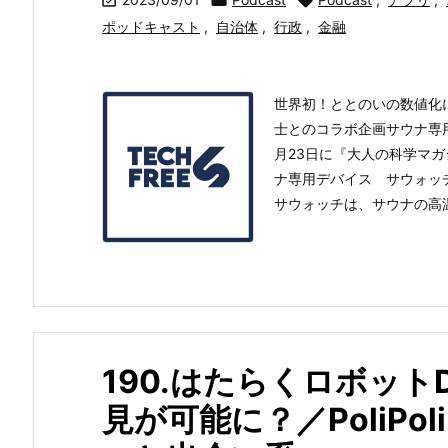



ポッドキャスト
,
自治体
,
行政
,
金融
世界初！ととのいの数値化
士とのコラボ企画サウナ専用ウ
月23日に『大人の科学マガジ
ナ専用デバイス サウォッ
サウォッチは、サウナの高温
190.はたらくロボット
見が可能に？／PoliPol