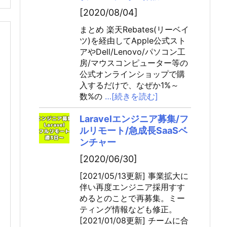
[2020/08/04]
まとめ 楽天Rebates(リーベイ
ツ)を経由してApple公式スト
アやDell/Lenovo/パソコン工
房/マウスコンピューター等の
公式オンラインショップで購
入するだけで、なぜか1%～
数%の
…[続きを読む]
Laravelエンジニア募集/フ
ルリモート/急成長SaaSベ
ンチャー
[2020/06/30]
[2021/05/13更新] 事業拡大に
伴い再度エンジニア採用すす
めるとのことで再募集。ミー
ティング情報なども修正。
[2021/01/08更新] チームに合