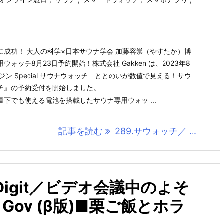
に成功！ 大人の科学×日本サウナ学会 加藤容崇（やすたか）博
ォッチ8月23日予約開始！株式会社 Gakken は、2023年8
ン Special サウナウォッチ ととのいが数値で見える！サウ
チ』の予約受付を開始しました。
下でも使える電池を搭載したサウナ専用ウォッ ...
記事を読む
289.サウォッチ／ ...
Digit／ビデオ会議中のよそ
i Gov (β版)■栗ご飯とホラ