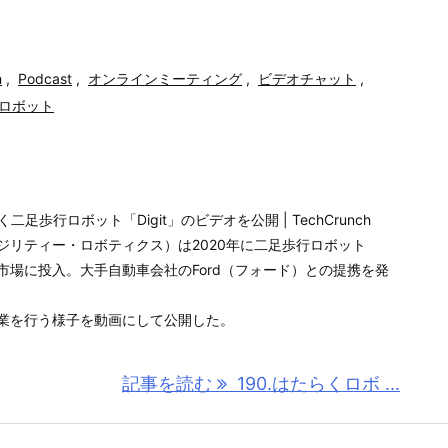
h
,
Podcast
,
オンラインミーティング
,
ビデオチャット
,
ロボット
庫で働く二足歩行ロボット「Digit」のビデオを公開 | TechCrunch
otics（アジリティー・ロボティクス）は2020年に二足歩行ロボット
」を市場に投入。大手自動車会社のFord（フォード）との提携を発
で作業を行う様子を動画にして公開した。
記事を読む
190.はたらくロボ ...