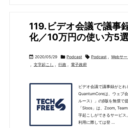
119.ビデオ会議で議
化／10万円の使い方5

2020/05/29

Podcast

Podcast
,
Webサ
,
文字起こし
,
行政
,
電子政府
ビデオ会議で議事録がとれるサー
QuantumCoreは、ウ
ルース）」のβ版を無償で
「Sloos」は、Zoom, Te
字起こしができるサービス
利用に際しては登 ...