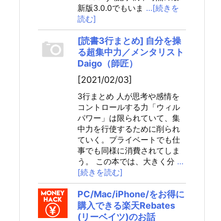
新版3.0.0でもいま
…[続きを
読む]
[読書3行まとめ] 自分を操
る超集中力／メンタリスト
Daigo（師匠）
[2021/02/03]
3行まとめ 人が思考や感情を
コントロールする力「ウィル
パワー」は限られていて、集
中力を行使するために削られ
ていく。プライベートでも仕
事でも同様に消費されてしま
う。 この本では、大きく分
…
[続きを読む]
PC/Mac/iPhone/をお得に
購入できる楽天Rebates
(リーベイツ)のお話