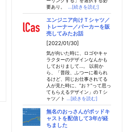
ーリングする」を選択する必
要あり。
…[続きを読む]
エンジニア向けＴシャツ／
トレーナー／パーカーを販
売してみたお話
[2022/01/30]
気が向いた時に、ロゴやキャ
ラクターのデザインなんかも
しておりまして…。 以前か
ら、「普段、ふつーに着られ
るけど、同じお仕事されてる
人が見た時に、”お？”って思っ
てもらえるデザイン」のＴシ
ャツ／ト
…[続きを読む]
無名のおっさんがポッドキ
ャストを配信して3年が経
ちました