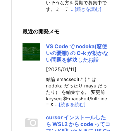
いそうな方を長期で募集中で
す。ミーテ
…[続きを読む]
最近の開発メモ
VS Code で nodoka(窓使
いの憂鬱) の C-k が効かな
い問題を解決したお話
[2025/01/11]
結論 emacsedit.* ( * は
nodoka だったり mayu だっ
たり） を編集する。 変更前
keyseq $EmacsEdit/kill-line
= &
…[続きを読む]
cursor インストールした
ら WSL2 から code ってコ
マンド叩いたときに VS Co