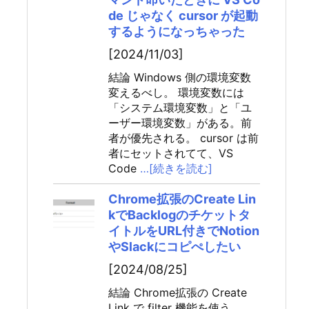
de じゃなく cursor が起動
するようになっちゃった
[2024/11/03]
結論 Windows 側の環境変数
変えるべし。 環境変数には
「システム環境変数」と「ユ
ーザー環境変数」がある。前
者が優先される。 cursor は前
者にセットされてて、VS
Code
…[続きを読む]
Chrome拡張のCreate Lin
kでBacklogのチケットタ
イトルをURL付きでNotion
やSlackにコピぺしたい
[2024/08/25]
結論 Chrome拡張の Create
Link で filter 機能を使う