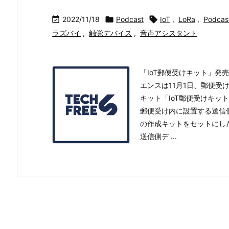

2022/11/18

Podcast

IoT
,
LoRa
,
Podcas
ラズバイ
,
触覚デバイス
,
音声アシスタント
「IoT郵便受けキット」発売 
エンスは11月1日、郵便受
キット「IoT郵便受けキット
郵便受け内に設置する送信
の作成キットをセットにし
送信側デ ...