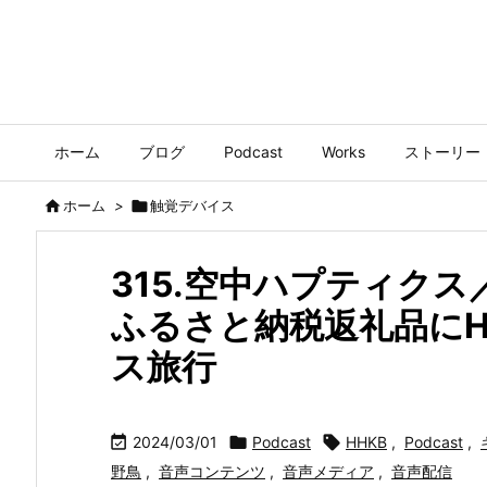
ホーム
ブログ
Podcast
Works
ストーリー

ホーム
>

触覚デバイス
315.空中ハプティク
ふるさと納税返礼品にH
ス旅行

2024/03/01

Podcast

HHKB
,
Podcast
,
野鳥
,
音声コンテンツ
,
音声メディア
,
音声配信