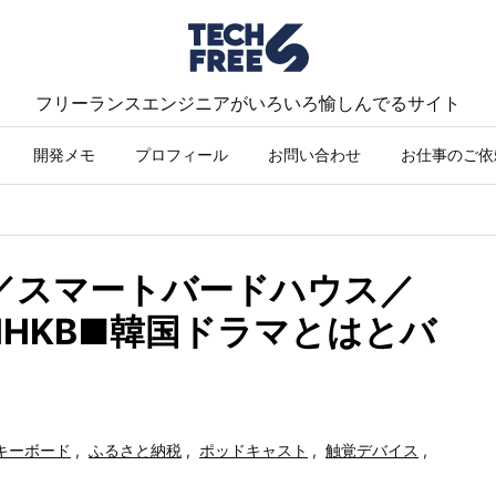
フリーランスエンジニアがいろいろ愉しんでるサイト
開発メモ
プロフィール
お問い合わせ
お仕事のご依
ス／スマートバードハウス／
HKB■韓国ドラマとはとバ
キーボード
,
ふるさと納税
,
ポッドキャスト
,
触覚デバイス
,