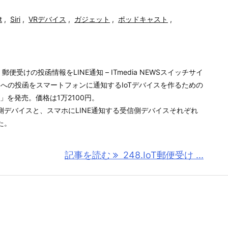
t
,
Siri
,
VRデバイス
,
ガジェット
,
ポッドキャスト
,
郵便受けの投函情報をLINE通知 – ITmedia NEWSスイッチサイ
けへの投函をスマートフォンに通知するIoTデバイスを作るための
」を発売。価格は1万2100円。
側デバイスと、スマホにLINE通知する受信側デバイスそれぞれ
た。
記事を読む
248.IoT郵便受け ...