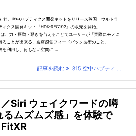
ラリープ）社、空中ハプティクス開発キットをリリース英国・ウルトラ
ィクス開発キット『HDK-REC192』の販売を開始。
s）とは、⼒・振動・動きを与えることでユーザーが「実際にモノに
得ることが出来る、⽪膚感覚フィードバック技術のこと。
を利用し、何もない空間に ...
記事を読む
315.空中ハプティ ...
ト／Siri ウェイクワードの噂
れるムズムズ感」を体験で
itXR