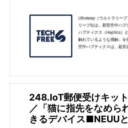
Ultraleap（ウルト
リープ社は、新型空中ハプテ
ハプティクス（Haptic
触れているような感触」を
空中ハプティクスは、超音波
248.IoT郵便受けキッ
／「猫に指先をなめら
きるデバイス■NEUUとF