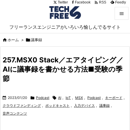

Twitter
Facebook
Feedly
RSS


フリーランスエンジニアがいろいろ愉しんでるサイト
メニュ


ホーム
>

議事録
サイド

257.MSX0 Stack／エアタイピング／
前へ
AIに議事録を書かせる方法■受験の季

次へ
節

検索

2023/01/20

Podcast

AI
,
IoT
,
MSX
,
Podcast
,
キーボード
,
クラウドファンディング
,
ポッドキャスト
,
入力デバイス
,
議事録
,
音声コンテンツ