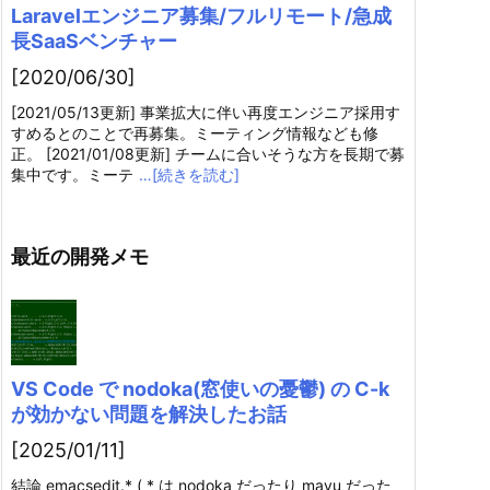
Laravelエンジニア募集/フルリモート/急成
長SaaSベンチャー
[2020/06/30]
[2021/05/13更新] 事業拡大に伴い再度エンジニア採用す
すめるとのことで再募集。ミーティング情報なども修
正。 [2021/01/08更新] チームに合いそうな方を長期で募
集中です。ミーテ
…[続きを読む]
最近の開発メモ
VS Code で nodoka(窓使いの憂鬱) の C-k
が効かない問題を解決したお話
[2025/01/11]
結論 emacsedit.* ( * は nodoka だったり mayu だった