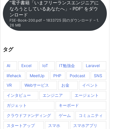
“電子書籍「いまフリーランスエンジニアに
なろうとしているあなたへ」- PDF” をダウ
ンロード
FSE-Book-200.pdf – 1833725 回のダウンロード – 1.
26 MB
タグ
AI
Excel
IoT
IT勉強会
Laravel
lifehack
MeetUp
PHP
Podcast
SNS
VR
Webサービス
お金
イベント
インタビュー
エンジニア
エージェント
ガジェット
キーボード
クラウドファンディング
ゲーム
コミュニティ
スタートアップ
スマホ
スマホアプリ