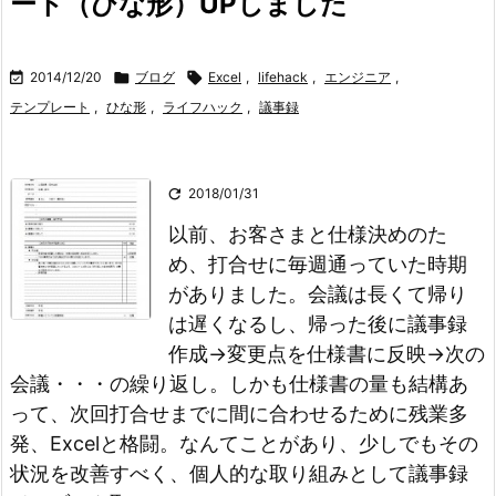
ート（ひな形）UPしました

2014/12/20

ブログ

Excel
,
lifehack
,
エンジニア
,
テンプレート
,
ひな形
,
ライフハック
,
議事録

2018/01/31
以前、お客さまと仕様決めのた
め、打合せに毎週通っていた時期
がありました。
会議は長くて帰り
は遅くなるし、帰った後に議事録
作成→変更点を仕様書に反映→次の
会議・・・の繰り返し。
しかも仕様書の量も結構あ
って、次回打合せまでに間に合わせるために残業多
発、Excelと格闘。
なんてことがあり、少しでもその
状況を改善すべく、個人的な取り組みとして議事録