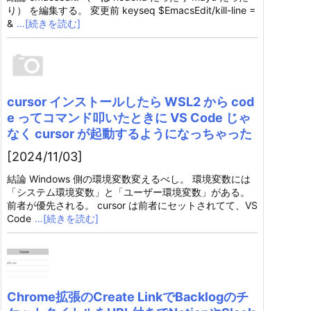
り） を編集する。 変更前 keyseq $EmacsEdit/kill-line =
&
…[続きを読む]
cursor インストールしたら WSL2 から cod
e ってコマンド叩いたときに VS Code じゃ
なく cursor が起動するようになっちゃった
[2024/11/03]
結論 Windows 側の環境変数変えるべし。 環境変数には
「システム環境変数」と「ユーザー環境変数」がある。
前者が優先される。 cursor は前者にセットされてて、VS
Code
…[続きを読む]
Chrome拡張のCreate LinkでBacklogのチ