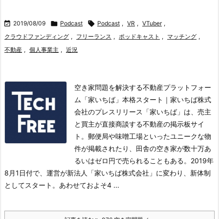

2019/08/09

Podcast

Podcast
,
VR
,
VTuber
,
クラウドファンディング
,
フリーランス
,
ポッドキャスト
,
マッチング
,
不動産
,
個人事業主
,
近況
空き家問題を解決する不動産プラットフォー
ム「家いちば」本格スタート｜家いちば株式
会社のプレスリリース「家いちば」は、売主
と買主が直接商談する不動産の掲示板サイ
ト。
郵便局や味噌工場といったユニークな物
件が掲載されたり、田舎の空き家が数十万あ
るいはゼロ円で売られることもある。
2019年
8月1日付で、運営が新法人「家いちば株式会社」に変わり、新体制
としてスタート。
あわせておよそ4 ...