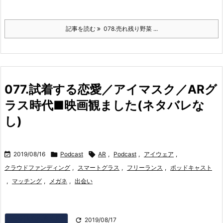
記事を読む
078.売れ残り野菜 ...
077.試着する恋愛／アイマスク／ARグ
ラス時代■映画観ました(ネタバレな
し)

2019/08/16

Podcast

AR
,
Podcast
,
アイウェア
,
クラウドファンディング
,
スマートグラス
,
フリーランス
,
ポッドキャスト
,
マッチング
,
メガネ
,
出会い

2019/08/17