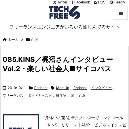

Twitter
Facebook
Feedly
RSS


フリーランスエンジニアがいろいろ愉しんでるサイト
メニュ


ホーム
>

近況
サイド

085.KINS／梶沼さんインタビュー
前へ
Vol.2・楽しい社会人■サイコパス

次へ


2019/10/11

Podcast

MeetUp
,
Podcast
,
インタビュー
,
検索
フリーランス
,
ポッドキャスト
,
微生物
,
菌
,
近況
“身体中の菌”をテクノロジーでコントロール
「KINS」リリース | AMP – ビジネスインスピ