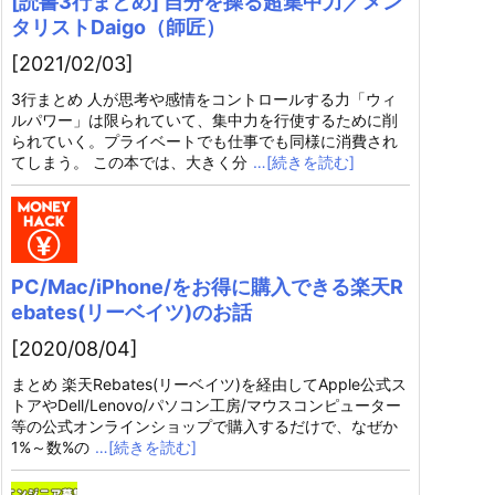
[読書3行まとめ] 自分を操る超集中力／メン
タリストDaigo（師匠）
[2021/02/03]
3行まとめ 人が思考や感情をコントロールする力「ウィ
ルパワー」は限られていて、集中力を行使するために削
られていく。プライベートでも仕事でも同様に消費され
てしまう。 この本では、大きく分
…[続きを読む]
PC/Mac/iPhone/をお得に購入できる楽天R
ebates(リーベイツ)のお話
[2020/08/04]
まとめ 楽天Rebates(リーベイツ)を経由してApple公式ス
トアやDell/Lenovo/パソコン工房/マウスコンピューター
等の公式オンラインショップで購入するだけで、なぜか
1%～数%の
…[続きを読む]