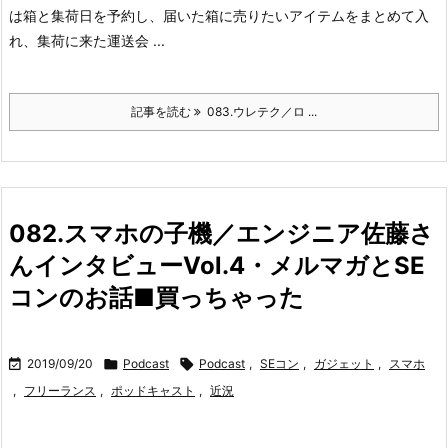
は箱と集荷日を予約し、届いた箱に売りたいアイテムをまとめて入
れ、集荷に来た運送会 ...
記事を読む
083.ウレテク／ロ ...
082.スマホの子機／エンジニア佐藤さ
んインタビューVol.4・メルマガとSE
コンのお話■買っちゃった

2019/09/20

Podcast

Podcast
,
SEコン
,
ガジェット
,
スマホ
,
フリーランス
,
ポッドキャスト
,
近況