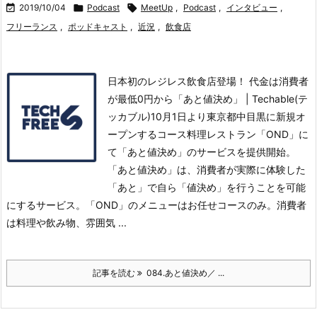

2019/10/04

Podcast

MeetUp
,
Podcast
,
インタビュー
,
フリーランス
,
ポッドキャスト
,
近況
,
飲食店
日本初のレジレス飲食店登場！ 代金は消費者
が最低0円から「あと値決め」 | Techable(テ
ッカブル)10月1日より東京都中目黒に新規オ
ープンするコース料理レストラン「OND」に
て「あと値決め」のサービスを提供開始。
「あと値決め」は、消費者が実際に体験した
「あと」で自ら「値決め」を行うことを可能
にするサービス。
「OND」のメニューはお任せコースのみ。消費者
は料理や飲み物、雰囲気 ...
記事を読む
084.あと値決め／ ...