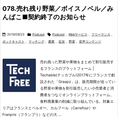
078.売れ残り野菜／ボイスノベル／み
んばこ■契約終了のお知らせ

2019/08/23

Podcast

Podcast
,
Webサービス
,
フリーランス
,
ポッドキャスト
,
マッチング
,
農業
,
近況
,
野菜
,
音声コンテンツ
売れ残った野菜や果物をまとめて割引販売す
るフランスのプラットフォーム |
Techable(テッカブル)2017年にフランスで創
設された「Graapz」は、販売期限が迫ってい
る野菜や果物を割引販売したい小売業者と消
費者をつなぐオンラインプラットフォーム。
食料廃棄量の削減に取り組んでいる。
対象エ
リアはフランスとベルギー。カルフール（Carrefour）や
Franprix（フランプリ）などの大 ...