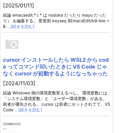
[2025/01/11]
結論 emacsedit.* ( * は nodoka だったり mayu だった
り） を編集する。 変更前 keyseq $EmacsEdit/kill-line =
&
…[続きを読む]
cursor インストールしたら WSL2 から cod
e ってコマンド叩いたときに VS Code じゃ
なく cursor が起動するようになっちゃった
[2024/11/03]
結論 Windows 側の環境変数変えるべし。 環境変数には
「システム環境変数」と「ユーザー環境変数」がある。
前者が優先される。 cursor は前者にセットされてて、VS
Code
…[続きを読む]