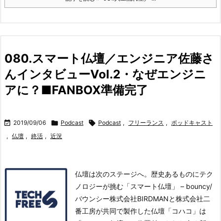
080.スマート仏壇／エンジニア佐藤さ
んインタビューVol.2・なぜエンジニ
アに？■FANBOX準備完了

2019/09/06

Podcast

Podcast
,
フリーランス
,
ポッドキャスト
,
仏壇
,
終活
,
近況
仏壇は次のステージへ。歴史あるものにテク
ノロジーが挑む「スマート仏壇」 – bouncy/
バウンシー株式会社BIRDMANと株式会社二
番工房が共同で製作した仏壇「コハコ」は