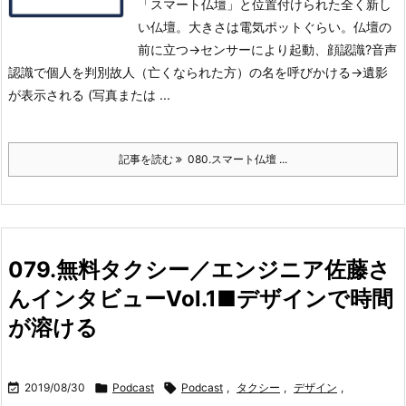
「スマート仏壇」と位置付けられた全く新し
い仏壇。大きさは電気ポットぐらい。仏壇の
前に立つ→センサーにより起動、顔認識?音声
認識で個人を判別
故人（亡くなられた方）の名を呼びかける→遺影
が表示される (写真または ...
記事を読む
080.スマート仏壇 ...
079.無料タクシー／エンジニア佐藤さ
んインタビューVol.1■デザインで時間
が溶ける

2019/08/30

Podcast

Podcast
,
タクシー
,
デザイン
,