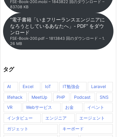
FSE-Book-200.mobi – 1843822 回のダウンロード –
837.08 KB
“電子書籍「いまフリーランスエンジニアに
なろうとしているあなたへ」- PDF” をダウ
ンロード
FSE-Book-200.pdf – 1813843 回のダウンロード – 1.
26 MB
タグ
AI
Excel
IoT
IT勉強会
Laravel
lifehack
MeetUp
PHP
Podcast
SNS
VR
Webサービス
お金
イベント
インタビュー
エンジニア
エージェント
ガジェット
キーボード