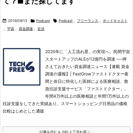
て？■まだ探してます

2019/09/13

Podcast

Podcast
,
フリーランス
,
ポッドキャスト
,
宇宙
,
資金調達
,
近況
2020年に「人工流れ星」の実現へ。民間宇宙
スタートアップのALEが12億円を調達 ──押
さえておきたい資金調達ニュース【連載 資金
調達の週報】| FastGrowファストドクター夜
間と休日に特化した医師による医療相談、救
急往診支援サービス「ファストドクター」。
年間4万件以上の医療相談と年間1万件以上の
往診支援をしてきた実績あり。
スマートショッピング日用品の価格
比較はじめとした通販
記事を読む
081.人工流れ星／ ...