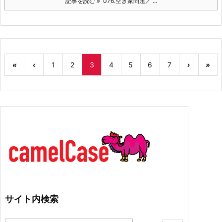
記事を読む
076.空き家問題／ ...
«
‹
1
2
3
4
5
6
7
›
»
サイト内検索