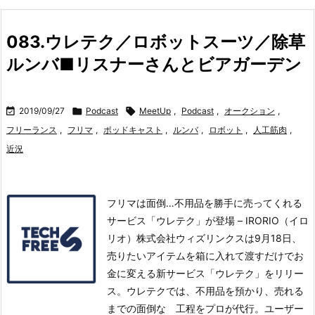
083.ウレテク／ロボットスーツ／除草
ルンバ■リスナーさんとビアガーデン

2019/09/27

Podcast

MeetUp
,
Podcast
,
オークション
,
フリーランス
,
フリマ
,
ポッドキャスト
,
ルンバ
,
ロボット
,
人工筋肉
,
近況
フリマは面倒…不用品を勝手に売ってくれる
サービス「ウレテク」が登場 – IRORIO（イロ
リオ）株式会社ウィズリンクスは9月18日、
売りたいアイテムを箱に入れて渡すだけでお
金に変える新サービス「ウレテク」をリリー
ス。
ウレテクでは、不用品を預かり、売れる
までの面倒な 工程をプロが代行。
ユーザー