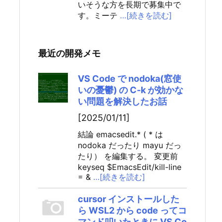
いそうな方を長期で募集中で
す。ミーテ
…[続きを読む]
最近の開発メモ
VS Code で nodoka(窓使
いの憂鬱) の C-k が効かな
い問題を解決したお話
[2025/01/11]
結論 emacsedit.* ( * は
nodoka だったり mayu だっ
たり） を編集する。 変更前
keyseq $EmacsEdit/kill-line
= &
…[続きを読む]
cursor インストールした
ら WSL2 から code ってコ
マンド叩いたときに VS Co