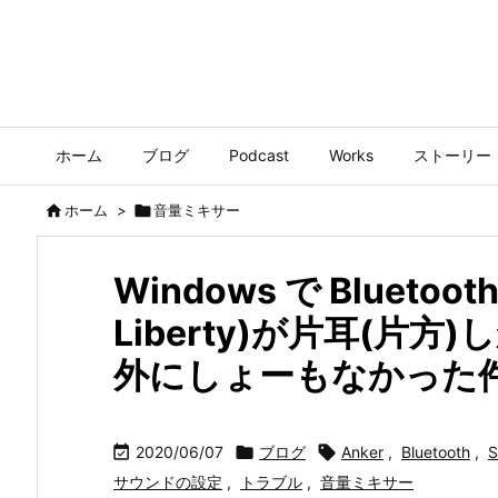
ホーム
ブログ
Podcast
Works
ストーリー

ホーム
>

音量ミキサー
Windows で Bluetoo
Liberty)が片耳(片
外にしょーもなかった

2020/06/07

ブログ

Anker
,
Bluetooth
,
S
サウンドの設定
,
トラブル
,
音量ミキサー