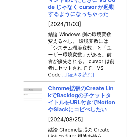
de じゃなく cursor が起動
するようになっちゃった
[2024/11/03]
結論 Windows 側の環境変数
変えるべし。 環境変数には
「システム環境変数」と「ユ
ーザー環境変数」がある。前
者が優先される。 cursor は前
者にセットされてて、VS
Code
…[続きを読む]
Chrome拡張のCreate Lin
kでBacklogのチケットタ
イトルをURL付きでNotion
やSlackにコピぺしたい
[2024/08/25]
結論 Chrome拡張の Create
Link で filter 機能を使う