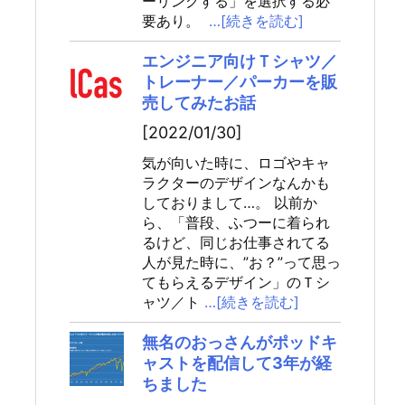
ーリングする」を選択する必
要あり。
…[続きを読む]
エンジニア向けＴシャツ／
トレーナー／パーカーを販
売してみたお話
[2022/01/30]
気が向いた時に、ロゴやキャ
ラクターのデザインなんかも
しておりまして…。 以前か
ら、「普段、ふつーに着られ
るけど、同じお仕事されてる
人が見た時に、”お？”って思っ
てもらえるデザイン」のＴシ
ャツ／ト
…[続きを読む]
無名のおっさんがポッドキ
ャストを配信して3年が経
ちました