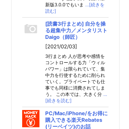
新版3.0.0でもいま
…[続きを
読む]
[読書3行まとめ] 自分を操
る超集中力／メンタリスト
Daigo（師匠）
[2021/02/03]
3行まとめ 人が思考や感情を
コントロールする力「ウィル
パワー」は限られていて、集
中力を行使するために削られ
ていく。プライベートでも仕
事でも同様に消費されてしま
う。 この本では、大きく分
…
[続きを読む]
PC/Mac/iPhone/をお得に
購入できる楽天Rebates
(リーベイツ)のお話