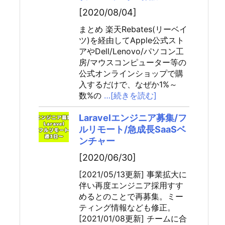
[2020/08/04]
まとめ 楽天Rebates(リーベイ
ツ)を経由してApple公式スト
アやDell/Lenovo/パソコン工
房/マウスコンピューター等の
公式オンラインショップで購
入するだけで、なぜか1%～
数%の
…[続きを読む]
Laravelエンジニア募集/フ
ルリモート/急成長SaaSベ
ンチャー
[2020/06/30]
[2021/05/13更新] 事業拡大に
伴い再度エンジニア採用すす
めるとのことで再募集。ミー
ティング情報なども修正。
[2021/01/08更新] チームに合