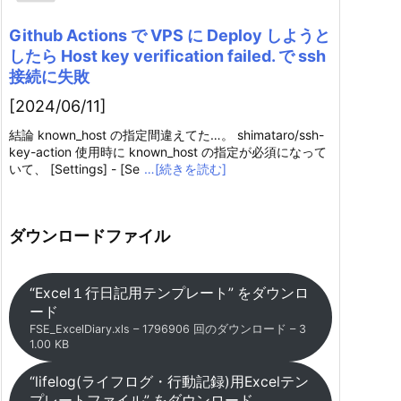
Github Actions で VPS に Deploy しようと
したら Host key verification failed. で ssh
接続に失敗
[2024/06/11]
結論 known_host の指定間違えてた…。 shimataro/ssh-
key-action 使用時に known_host の指定が必須になって
いて、 [Settings] - [Se
…[続きを読む]
ダウンロードファイル
“Excel１行日記用テンプレート” をダウンロ
ード
FSE_ExcelDiary.xls – 1796906 回のダウンロード – 3
1.00 KB
“lifelog(ライフログ・行動記録)用Excelテン
プレートファイル” をダウンロード