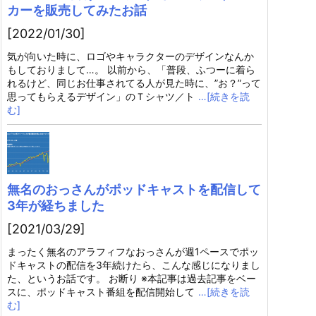
カーを販売してみたお話
[2022/01/30]
気が向いた時に、ロゴやキャラクターのデザインなんか
もしておりまして…。 以前から、「普段、ふつーに着ら
れるけど、同じお仕事されてる人が見た時に、”お？”って
思ってもらえるデザイン」のＴシャツ／ト
…[続きを読
む]
無名のおっさんがポッドキャストを配信して
3年が経ちました
[2021/03/29]
まったく無名のアラフィフなおっさんが週1ペースでポッ
ドキャストの配信を3年続けたら、こんな感じになりまし
た、というお話です。 お断り ※本記事は過去記事をベー
スに、ポッドキャスト番組を配信開始して
…[続きを読
む]