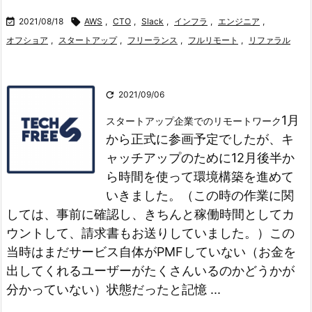

2021/08/18

AWS
,
CTO
,
Slack
,
インフラ
,
エンジニア
,
オフショア
,
スタートアップ
,
フリーランス
,
フルリモート
,
リファラル

2021/09/06
1月
スタートアップ企業でのリモートワーク
から正式に参画予定でしたが、キ
ャッチアップのために12月後半か
ら時間を使って環境構築を進めて
いきました。（この時の作業に関
しては、事前に確認し、きちんと稼働時間としてカ
ウントして、請求書もお送りしていました。）
この
当時はまだサービス自体がPMFしていない（お金を
出してくれるユーザーがたくさんいるのかどうかが
分かっていない）状態だったと記憶 ...