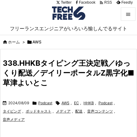

Twitter
Facebook
Feedly
RSS


フリーランスエンジニアがいろいろ愉しんでるサイト
メニュ


ホーム
>

AWS
サイド

338.HHKBタイピング王決定戦／ゆっ
前へ
くり配送／デイリーポータルZ黒字化■

次へ
草津よいとこ

検索

2024/08/09

Podcast

AWS
,
EC
,
HHKB
,
Podcast
,
タイピング
,
ポッドキャスト
,
メディア
,
配送
,
音声コンテンツ
,
音声メディア