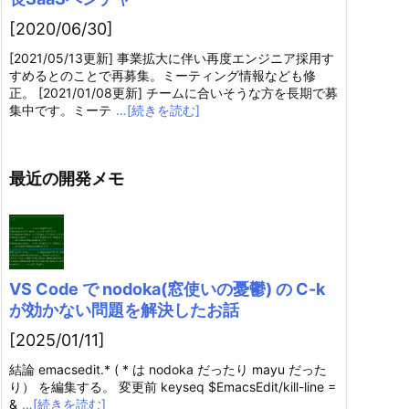
[2020/06/30]
[2021/05/13更新] 事業拡大に伴い再度エンジニア採用す
すめるとのことで再募集。ミーティング情報なども修
正。 [2021/01/08更新] チームに合いそうな方を長期で募
集中です。ミーテ
…[続きを読む]
最近の開発メモ
VS Code で nodoka(窓使いの憂鬱) の C-k
が効かない問題を解決したお話
[2025/01/11]
結論 emacsedit.* ( * は nodoka だったり mayu だった
り） を編集する。 変更前 keyseq $EmacsEdit/kill-line =
&
…[続きを読む]