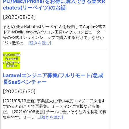
PC/Mac/iPhone/をお得に購入できる楽天R
ebates(リーベイツ)のお話
[2020/08/04]
まとめ 楽天Rebates(リーベイツ)を経由してApple公式ス
トアやDell/Lenovo/パソコン工房/マウスコンピューター
等の公式オンラインショップで購入するだけで、なぜか
1%～数%の
…[続きを読む]
Laravelエンジニア募集/フルリモート/急成
長SaaSベンチャー
[2020/06/30]
[2021/05/13更新] 事業拡大に伴い再度エンジニア採用す
すめるとのことで再募集。ミーティング情報なども修
正。 [2021/01/08更新] チームに合いそうな方を長期で募
集中です。ミーテ
…[続きを読む]