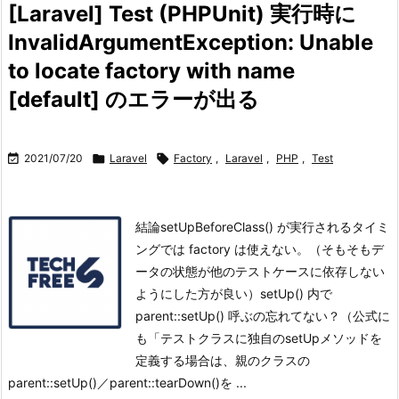
[Laravel] Test (PHPUnit) 実行時に
InvalidArgumentException: Unable
to locate factory with name
[default] のエラーが出る

2021/07/20

Laravel

Factory
,
Laravel
,
PHP
,
Test
結論setUpBeforeClass() が実行されるタイミ
ングでは factory は使えない。（そもそもデ
ータの状態が他のテストケースに依存しない
ようにした方が良い）
setUp() 内で
parent::setUp() 呼ぶの忘れてない？（公式に
も「テストクラスに独自のsetUpメソッドを
定義する場合は、親のクラスの
parent::setUp()／parent::tearDown()を ...