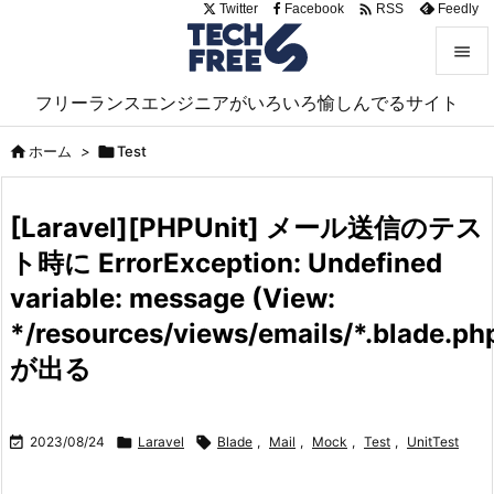

Twitter
Facebook
Feedly
RSS


フリーランスエンジニアがいろいろ愉しんでるサイト
メニュ


ホーム
>

Test
サイド

[Laravel][PHPUnit] メール送信のテス
前へ
ト時に ErrorException: Undefined

次へ
variable: message (View:

*/resources/views/emails/*.blade.ph
検索
が出る

2023/08/24

Laravel

Blade
,
Mail
,
Mock
,
Test
,
UnitTest