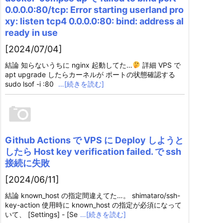
0.0.0.0:80/tcp: Error starting userland pro
xy: listen tcp4 0.0.0.0:80: bind: address al
ready in use
[2024/07/04]
結論 知らないうちに nginx 起動してた…
詳細 VPS で
apt upgrade したらカーネルが ポートの状態確認する
sudo lsof -i :80
…[続きを読む]
Github Actions で VPS に Deploy しようと
したら Host key verification failed. で ssh
接続に失敗
[2024/06/11]
結論 known_host の指定間違えてた…。 shimataro/ssh-
key-action 使用時に known_host の指定が必須になって
いて、 [Settings] - [Se
…[続きを読む]