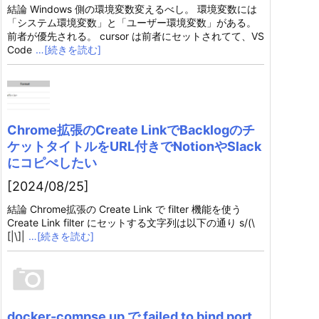
結論 Windows 側の環境変数変えるべし。 環境変数には
「システム環境変数」と「ユーザー環境変数」がある。
前者が優先される。 cursor は前者にセットされてて、VS
Code
…[続きを読む]
Chrome拡張のCreate LinkでBacklogのチ
ケットタイトルをURL付きでNotionやSlack
にコピぺしたい
[2024/08/25]
結論 Chrome拡張の Create Link で filter 機能を使う
Create Link filter にセットする文字列は以下の通り s/(\
[|\]|
…[続きを読む]
docker-compse up で failed to bind port