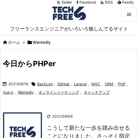

Twitter
Facebook
Feedly
RSS


フリーランスエンジニアがいろいろ愉しんでるサイト
メニュ


ホーム
>

Wantedly
サイド

今日からPHPer
前へ

次へ

2021/08/16

BackLog
,
GitHub
,
Laravel
,
MVC
,
ORM
,
PHP
,

Vue.js
,
Wantedly
,
オンラインミーティング
,
キャッチアップ
検索

2021/09/06
こうして新たな一歩を踏み出せる
ことになりました。
さっそく指定