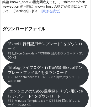
結論 known_host の指定間違えてた…。 shimataro/ssh-
key-action 使用時に known_host の指定が必須になって
いて、 [Settings] - [Se
…[続きを読む]
ダウンロードファイル
“Excel１行日記用テンプレート” をダウンロ
ード
FSE_ExcelDiary.xls – 1771999 回のダウンロード – 31.
00 KB
“lifelog(ライフログ・行動記録)用Excelテン
プレートファイル” をダウンロード
FSE_ActionRecord.xls – 1763887 回のダウンロード –
49.00 KB
“エンジニアのための議事録ドリブン用Exce
lテンプレート” をダウンロード
FSE_Minutes_Template.xls – 1783826 回のダウンロ
ード – 20.00 KB