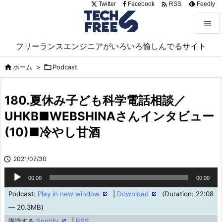

Twitter
Facebook
Feedly
RSS


フリーランスエンジニアがいろいろ愉しんでるサイト
メニュ

ホーム
>

Podcast

サイド

180.夏休み子ども科学電話相談／
前へ
UHKB■WEBSHINAさんインタビュー

(10)■冷やし甘酒
次へ

検索

2021/07/30
音
00:00
00:00
声
Podcast:
Play in new window
|
Download
(Duration: 22:08
プ
— 20.3MB)
レ
購読する
Spotify
|
RSS