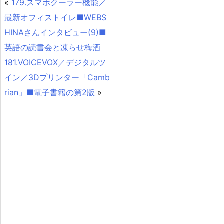
«
179.スマホクーラー機能／
最新オフィストイレ■WEBS
HINAさんインタビュー(9)■
英語の読書会と凍らせ梅酒
181.VOICEVOX／デジタルツ
イン／3Dプリンター「Camb
rian」■電子書籍の第2版
»