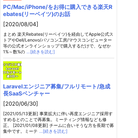
PC/Mac/iPhone/をお得に購入できる楽天R
ebates(リーベイツ)のお話
[2020/08/04]
まとめ 楽天Rebates(リーベイツ)を経由してApple公式ス
トアやDell/Lenovo/パソコン工房/マウスコンピューター
等の公式オンラインショップで購入するだけで、なぜか
1%～数%の
…[続きを読む]
Laravelエンジニア募集/フルリモート/急成
長SaaSベンチャー
[2020/06/30]
[2021/05/13更新] 事業拡大に伴い再度エンジニア採用す
すめるとのことで再募集。ミーティング情報なども修
正。 [2021/01/08更新] チームに合いそうな方を長期で募
集中です。ミーテ
…[続きを読む]