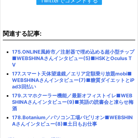
Twitterでコメントする
関連する記事:
175.ONLINE風鈴市／注射器で埋め込める超小型チップ
■WEBSHINAさんインタビュー(5)■HSKとOculus T
V
177.スマート天体望遠鏡／エリア定額乗り放題mobi■
WEBSHINAさんインタビュー(7)■糖質ダイエットとiP
ad3回払い
179.スマホクーラー機能／最新オフィストイレ■WEB
SHINAさんインタビュー(9)■英語の読書会と凍らせ梅
酒
178.Botanium／パソコン工場パビリオン■WEBSHIN
Aさんインタビュー(8)■土日もお仕事