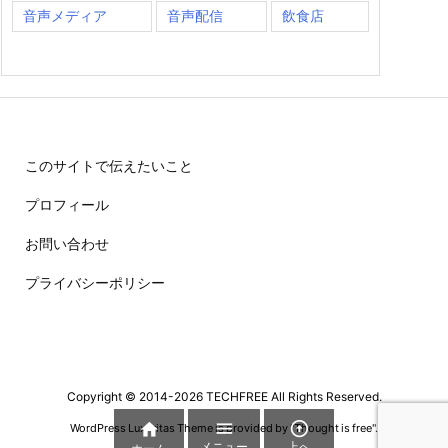
音声メディア
音声配信
飲食店
このサイトで伝えたいこと
プロフィール
お問い合わせ
プライバシーポリシー
Copyright ©
2014
-2026
TECHFREE
All Rights Reserved.



WordPress Luxeritas Theme is provided by "
Thought is free
".
メニュー
上へ