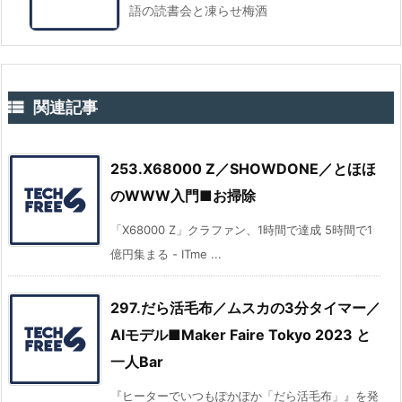
語の読書会と凍らせ梅酒

関連記事
253.X68000 Z／SHOWDONE／とほほ
のWWW入門■お掃除
「X68000 Z」クラファン、1時間で達成 5時間で1
億円集まる - ITme ...
297.だら活毛布／ムスカの3分タイマー／
AIモデル■Maker Faire Tokyo 2023 と
一人Bar
『ヒーターでいつもぽかぽか「だら活毛布」』を発