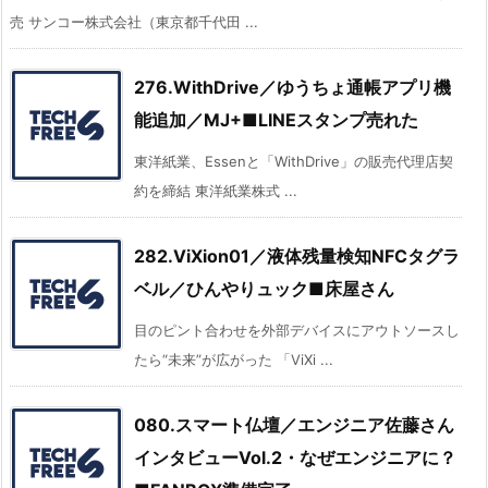
売 サンコー株式会社（東京都千代田 ...
276.WithDrive／ゆうちょ通帳アプリ機
能追加／MJ+■LINEスタンプ売れた
東洋紙業、Essenと「WithDrive」の販売代理店契
約を締結 東洋紙業株式 ...
282.ViXion01／液体残量検知NFCタグラ
ベル／ひんやりュック■床屋さん
目のピント合わせを外部デバイスにアウトソースし
たら“未来”が広がった 「ViXi ...
080.スマート仏壇／エンジニア佐藤さん
インタビューVol.2・なぜエンジニアに？