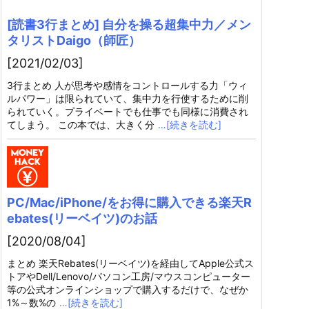
[読書3行まとめ] 自分を操る超集中力／メン
タリストDaigo（師匠）
[2021/02/03]
3行まとめ 人が思考や感情をコントロールする力「ウィ
ルパワー」は限られていて、集中力を行使するために削
られていく。プライベートでも仕事でも同様に消費され
てしまう。 この本では、大きく分
…[続きを読む]
PC/Mac/iPhone/をお得に購入できる楽天R
ebates(リーベイツ)のお話
[2020/08/04]
まとめ 楽天Rebates(リーベイツ)を経由してApple公式ス
トアやDell/Lenovo/パソコン工房/マウスコンピューター
等の公式オンラインショップで購入するだけで、なぜか
1%～数%の
…[続きを読む]