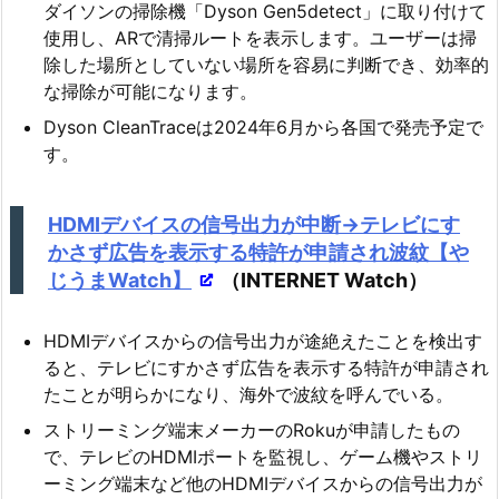
ダイソンの掃除機「Dyson Gen5detect」に取り付けて
使用し、ARで清掃ルートを表示します。ユーザーは掃
除した場所としていない場所を容易に判断でき、効率的
な掃除が可能になります。
Dyson CleanTraceは2024年6月から各国で発売予定で
す。
HDMIデバイスの信号出力が中断→テレビにす
かさず広告を表示する特許が申請され波紋【や
じうまWatch】
（INTERNET Watch）
HDMIデバイスからの信号出力が途絶えたことを検出す
ると、テレビにすかさず広告を表示する特許が申請され
たことが明らかになり、海外で波紋を呼んでいる。
ストリーミング端末メーカーのRokuが申請したもの
で、テレビのHDMIポートを監視し、ゲーム機やストリ
ーミング端末など他のHDMIデバイスからの信号出力が