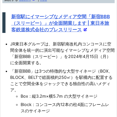
ー
ヤ
新宿駅にイマーシブなメディア空間「新宿BBB
ー
（スリービー）」が全面開業します | 東日本旅
客鉄道株式会社のプレスリリース
JR東日本グループは、新宿駅南改札内コンコースに空
間全体を統一的に演出可能なイマーシブなメディア空間
「新宿BBB（スリービー）」を2024年4月15日（月）
に全面開業する。
「新宿BBB」は3つの特徴的な大型サイネージ（BOX、
BLOCK、BELTで総面積約250㎡）を駅構内に配置する
ことで空間全体をジャックできる独自性の高いメディ
ア。
Box : 縦3.2m×横5.7m の大型サイネージ
Block : コンコース内12本の柱4面にフレームレ
スのサイネージ