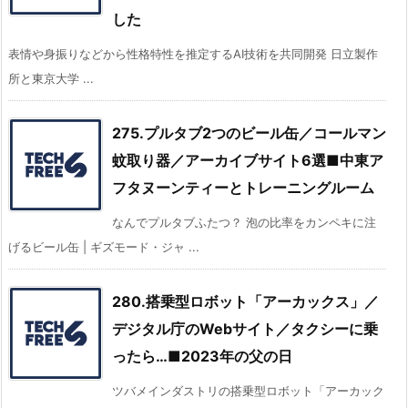
した
表情や身振りなどから性格特性を推定するAI技術を共同開発 日立製作
所と東京大学 ...
275.プルタブ2つのビール缶／コールマン
蚊取り器／アーカイブサイト6選■中東ア
フタヌーンティーとトレーニングルーム
なんでプルタブふたつ？ 泡の比率をカンペキに注
げるビール缶 | ギズモード・ジャ ...
280.搭乗型ロボット「アーカックス」／
デジタル庁のWebサイト／タクシーに乗
ったら…■2023年の父の日
ツバメインダストリの搭乗型ロボット「アーカック