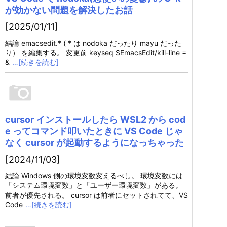
が効かない問題を解決したお話
[2025/01/11]
結論 emacsedit.* ( * は nodoka だったり mayu だった
り） を編集する。 変更前 keyseq $EmacsEdit/kill-line =
&
…[続きを読む]
cursor インストールしたら WSL2 から cod
e ってコマンド叩いたときに VS Code じゃ
なく cursor が起動するようになっちゃった
[2024/11/03]
結論 Windows 側の環境変数変えるべし。 環境変数には
「システム環境変数」と「ユーザー環境変数」がある。
前者が優先される。 cursor は前者にセットされてて、VS
Code
…[続きを読む]