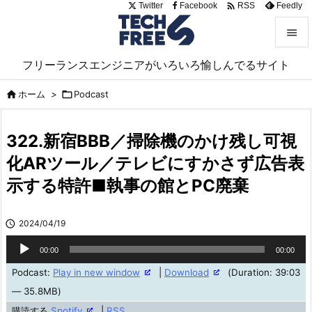

Twitter
Facebook
Feedly
RSS


フリーランスエンジニアがいろいろ愉しんでるサイト
メニュ

ホーム
>

Podcast

サイド

322.新宿BBB／掃除機のかけ残し可視
前へ
化ARツール／テレビにすかさず広告表

示する特許■執事の館とPC廃棄
次へ

検索

2024/04/19
音
00:00
00:00
声
Podcast:
Play in new window
|
Download
(Duration: 39:03
プ
— 35.8MB)
レ
購読する
Spotify
|
RSS