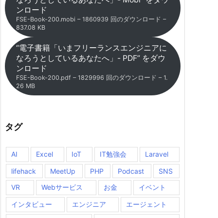
ンロード
FSE-Book-200.mobi – 1860939 回のダウンロード –
837.08 KB
“電子書籍「いまフリーランスエンジニアに
なろうとしているあなたへ」- PDF” をダウ
ンロード
FSE-Book-200.pdf – 1829996 回のダウンロード – 1.
26 MB
タグ
AI
Excel
IoT
IT勉強会
Laravel
lifehack
MeetUp
PHP
Podcast
SNS
VR
Webサービス
お金
イベント
インタビュー
エンジニア
エージェント