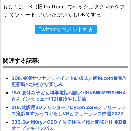
もしくは、X（旧Twitter） でハッシュタグ #テクフ
リ でツイートしていただいてもOKですっ。
Twitterでコメントする
関連する記事:
306.冷凍サウナ／リマインド結婚式／解約.com■免許
更新時のひそかな楽しみ
180.夏休み子ども科学電話相談／UHKB■WEBSHINA
さんインタビュー(10)■冷やし甘酒
216.建設用3Dプリンター／Dyson Zone／フリーラン
ス漁師■すみっコぐらしVRとフリーランス白書2022
233.SwiftKey／CEO子育て移住／旅と開発とHHKB■
オープンキャンパス