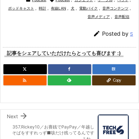


ポッドキャスト
,
時計
,
有線LAN
,
犬
,
電動バイク
,
音声コンテンツ
,
音声メディア
,
音声配信

Posted by
S
記事をシェアしていただけたらとっても喜びます :)
B!

Copy

Next
357.Rickey10／お賽銭でPayPay／年越し
そばをすすれっず■咳だけ残ってるんです
よね…