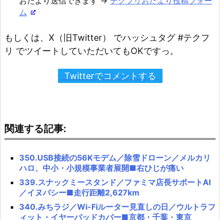
おたより送信できます →
テクフリおたより投稿フォー
ム
もしくは、X（旧Twitter） でハッシュタグ #テクフ
リ でツイートしていただいてもOKですっ。
Twitterでコメントする
関連する記事:
350.USB接続の56Kモデム／除雪ドローン／メルカリ
ハロ、中小・小規模事業者展開■右ひじが痛い
339.スナックミースタンド／ファミマ店長サポートAI
／イヌパシー■走行距離2,627km
340.みちラジ／Wi-Fiルーター見直しの日／ウルトラフ
ィット・イヤーパッドカバー■京都・千葉・東京