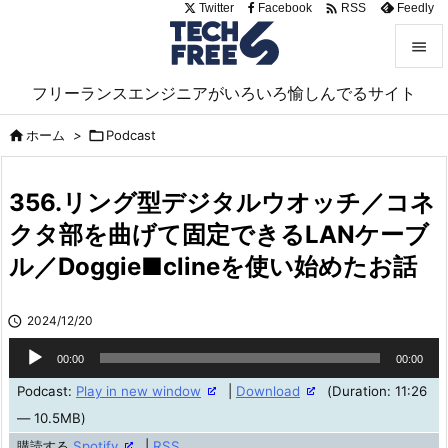

Twitter
Facebook
Feedly
RSS


フリーランスエンジニアがいろいろ愉しんでるサイト
メニュ

ホーム
>

Podcast

サイド

356.リング型デジタルウオッチ／コネ
前へ
クタ部を曲げて固定できるLANケーブ

ル／Doggie■clineを使い始めたお話
次へ

検索

2024/12/20
音
00:00
00:00
声
Podcast:
Play in new window
|
Download
(Duration: 11:26
プ
— 10.5MB)
レ
購読する
Spotify
|
RSS