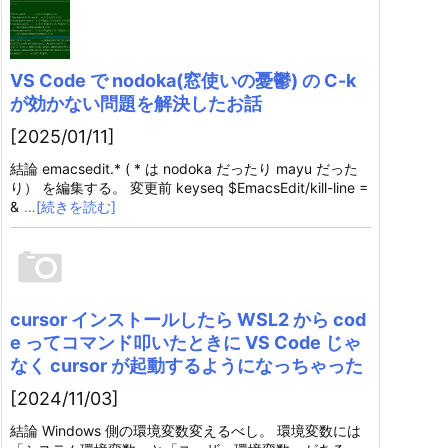
VS Code で nodoka(窓使いの憂鬱) の C-k
が効かない問題を解決したお話
[2025/01/11]
結論 emacsedit.* ( * は nodoka だったり mayu だった
り） を編集する。 変更前 keyseq $EmacsEdit/kill-line =
&
…[続きを読む]
cursor インストールしたら WSL2 から cod
e ってコマンド叩いたときに VS Code じゃ
なく cursor が起動するようになっちゃった
[2024/11/03]
結論 Windows 側の環境変数変えるべし。 環境変数には