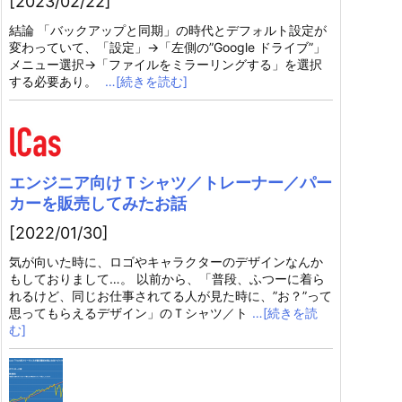
[2023/02/22]
結論 「バックアップと同期」の時代とデフォルト設定が
変わっていて、「設定」→「左側の”Google ドライブ”」
メニュー選択→「ファイルをミラーリングする」を選択
する必要あり。
…[続きを読む]
エンジニア向けＴシャツ／トレーナー／パー
カーを販売してみたお話
[2022/01/30]
気が向いた時に、ロゴやキャラクターのデザインなんか
もしておりまして…。 以前から、「普段、ふつーに着ら
れるけど、同じお仕事されてる人が見た時に、”お？”って
思ってもらえるデザイン」のＴシャツ／ト
…[続きを読
む]