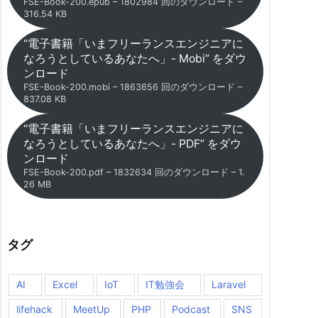
FSE-Book-200.epub – 1802984 回のダウンロード –
316.54 KB
“電子書籍「いまフリーランスエンジニアに
なろうとしているあなたへ」- Mobi” をダウ
ンロード
FSE-Book-200.mobi – 1863656 回のダウンロード –
837.08 KB
“電子書籍「いまフリーランスエンジニアに
なろうとしているあなたへ」- PDF” をダウ
ンロード
FSE-Book-200.pdf – 1832634 回のダウンロード – 1.
26 MB
タグ
AI
Excel
IoT
IT勉強会
Laravel
lifehack
MeetUp
PHP
Podcast
SNS