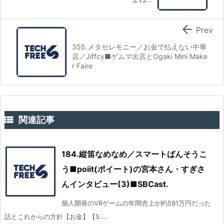

Prev
355.メタセレモニー／お金で払えない中華
店／Jiffcy■ゲムマ出店とOgaki Mini Make
r Faire

関連記事
184.縦笛なめなめ／スマートばんそうこ
う■poiit(ポイート)の宮本さん・すぎさ
んインタビュー(3)■SBCast.
個人開発のVRゲームの年間売上が約591万円だった
話とこれからの方針【お金】【S ...