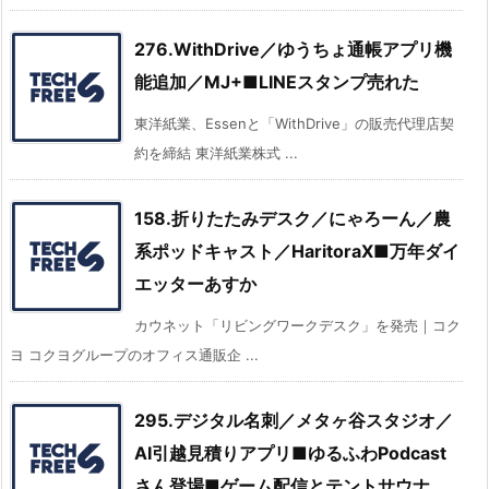
276.WithDrive／ゆうちょ通帳アプリ機
能追加／MJ+■LINEスタンプ売れた
東洋紙業、Essenと「WithDrive」の販売代理店契
約を締結 東洋紙業株式 ...
158.折りたたみデスク／にゃろーん／農
系ポッドキャスト／HaritoraX■万年ダイ
エッターあすか
カウネット「リビングワークデスク」を発売｜コク
ヨ コクヨグループのオフィス通販企 ...
295.デジタル名刺／メタヶ谷スタジオ／
AI引越見積りアプリ■ゆるふわPodcast
さん登場■ゲーム配信とテントサウナ