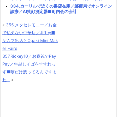
334.カーリルで近くの書店在庫／郵便局でオンライン
診療／AI笑顔測定器■町内会の会計
«
355.メタセレモニー／お金
で払えない中華店／Jiffcy■
ゲムマ出店とOgaki Mini Mak
er Faire
357.Rickey10／お賽銭でPay
Pay／年越しそばをすすれっ
ず■咳だけ残ってるんですよ
ね…
»