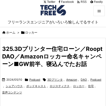

Twitter
Facebook
Feedly
RSS


フリーランスエンジニアがいろいろ愉しんでるサイト
メニュ


ホーム
>

ロッカー
サイド

325.3Dプリンター住宅ローン／Roopt
前へ
DAO／Amazonロッカー命名キャンペ

次へ
ーン■GW前半、寝込んでたお話

検索

2024/05/10

Podcast

3Dプリンタ
,
Amazon
,
DAO
,
Podcast
,
シェアハウス
,
ポッドキャスト
,
ロジスティクス
,
ロッカー
,
住宅
,
音声コンテンツ