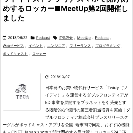
めするロッカー■MeetUp第2回開催し
ました

2018/06/22

Podcast

IT勉強会
,
MeetUp
,
Podcast
,
Webサービス
,
イベント
,
エンジニア
,
フリーランス
,
プログラミング
,
ポッドキャスト
,
ロッカー

2018/10/07
日本発のお買い物代行サービス「Twidy（ツ
イディ）」を運営するダブルフロンティアが
EDI事業を展開するプラネットを引受先とす
る段階的な1億円の第三者割当増資を実施｜ダ
ブルフロンティア株式会社プレスリリース
グ
ーグルがポッドキャストアプリを公開–端末間で同期、おすすめ機能
も – CNET Japan
スマホで開け閉めする受け渡しロッカーSPACER