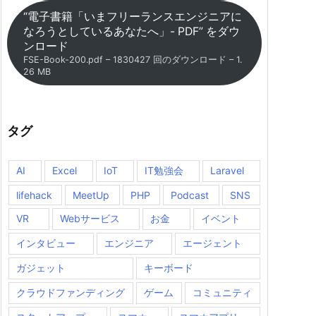
“電子書籍「いまフリーランスエンジニアに
なろうとしているあなたへ」- PDF” をダウ
ンロード
FSE-Book-200.pdf – 1830427 回のダウンロード – 1.
26 MB
タグ
AI
Excel
IoT
IT勉強会
Laravel
lifehack
MeetUp
PHP
Podcast
SNS
VR
Webサービス
お金
イベント
インタビュー
エンジニア
エージェント
ガジェット
キーボード
クラウドファンディング
ゲーム
コミュニティ