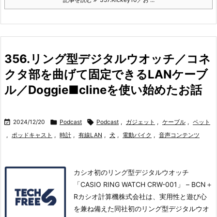
356.リング型デジタルウオッチ／コネ
クタ部を曲げて固定できるLANケーブ
ル／Doggie■clineを使い始めたお話

2024/12/20

Podcast

Podcast
,
ガジェット
,
ケーブル
,
ペット
,
ポッドキャスト
,
時計
,
有線LAN
,
犬
,
電動バイク
,
音声コンテンツ
カシオ初のリング型デジタルウオッチ
「CASIO RING WATCH CRW-001」 – BCN＋
Rカシオ計算機株式会社は、実用性と遊び心
を兼ね備えた同社初のリング型デジタルウオ