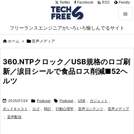

Twitter
Facebook
Feedly
RSS


フリーランスエンジニアがいろいろ愉しんでるサイト
メニュ


ホーム
>

音声メディア
サイド

360.NTPクロック／USB規格のロゴ刷
前へ
新／涙目シールで食品ロス削減■52ヘ

次へ
ルツ

検索

2025/01/24

Podcast

Podcast
,
USB
,
ガジェット
,
ポッドキャスト
,
ロゴ
,
時計
,
行動心理学
,
音声コンテンツ
,
音声メディア
,
音声配信