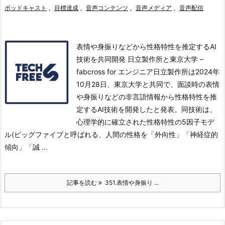
ポッドキャスト
,
目標達成
,
音声コンテンツ
,
音声メディア
,
音声配信
表情や身振りなどから性格特性を推定するAI
技術を共同開発 日立製作所と東京大学 –
fabcross for エンジニア日立製作所は2024年
10月28日、東京大学と共同で、面談時の表情
や身振りなどの非言語情報から性格特性を推
定するAI技術を開発したと発表。
同技術は、
心理学的に確立された性格特性の5因子モデ
ル(ビッグファイブと呼ばれる、人間の性格を「外向性」「神経症的
傾向」「誠 ...
記事を読む
351.表情や身振り ...