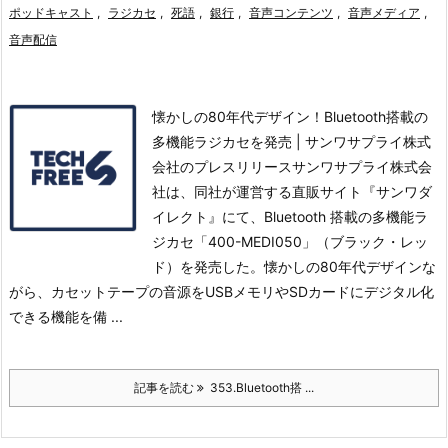
ポッドキャスト
,
ラジカセ
,
死語
,
銀行
,
音声コンテンツ
,
音声メディア
,
音声配信
懐かしの80年代デザイン！Bluetooth搭載の
多機能ラジカセを発売 | サンワサプライ株式
会社のプレスリリースサンワサプライ株式会
社は、同社が運営する直販サイト『サンワダ
イレクト』にて、Bluetooth 搭載の多機能ラ
ジカセ「400-MEDI050」（ブラック・レッ
ド）を発売した。
懐かしの80年代デザインな
がら、カセットテープの音源をUSBメモリやSDカードにデジタル化
できる機能を備 ...
記事を読む
353.Bluetooth搭 ...