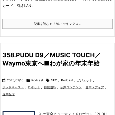
カード、有線LAN ...
記事を読む
359.ドッキングス ...
358.PUDU D9／MUSIC TOUCH／
Waymo東京へ■わが家の年末年始

2025/01/10

Podcast

NFC
,
Podcast
,
ガジェット
,
ポッドキャスト
,
ロボット
,
自動運転
,
音声コンテンツ
,
音声メディア
,
音声配信
初の完全ヒューマノイドロボット「PUDU