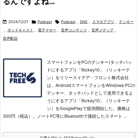
るんですよね…

2024/12/27

Podcast

Podcast
,
SNS
,
スマホアプリ
,
テンキー
,
ポッドキャスト
,
電子マネー
,
音声コンテンツ
,
音声メディア
,
音声配信
スマートフォンをPCのテンキー/タッチパッ
ドにするアプリ「Rickey10」（リッキーテ
ン）をリリースイデア・フロント株式会社
は、AndroidスマートフォンをWindows PCの
テンキー、タッチパッドとして使用できるよ
うにするアプリ「Rickey10」（リッキーテ
ン）をGooglePlayで提供開始した。
価格は
300円（税込）。
ノートPC等にBluetoothで接続したスマート ...
記事を読む
357.Rickey10／お ...