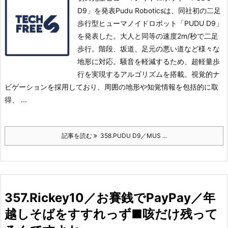
D9」を発表Pudu Roboticsは、同社初の二足
歩行型ヒューマノイドロボット「PUDU D9」
を発表した。
大人と同等の速度2m/秒で二足
歩行。
階段、坂道、足元の悪い道など様々な
地形に対応。
騒音を軽減するため、超軽量歩
行を実現するアルゴリズムを搭載。
視覚的ナ
ビゲーションを採用しており、周囲の地形や知覚情報を包括的に取
得、 ...
記事を読む
358.PUDU D9／MUS ...
357.Rickey10／お賽銭でPayPay／年
越しそばをすすれっず■咳だけ残って