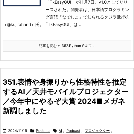
「TkEasyGUI」が11月7日、v1.0としてリリ
ースされた。
開発者は、日本語プログラミン
グ言語「なでしこ」で知られるクジラ飛行机
（@kujirahand）氏。
「TkEasyGUI」は ...
記事を読む
352.Python GUIフ ...
351.表情や身振りから性格特性を推定
するAI／天井モバイルプロジェクター
／今年中にやるぞ大賞 2024■メガネ
新調しました

2024/11/15

Podcast

AI
,
Podcast
,
プロジェクター
,