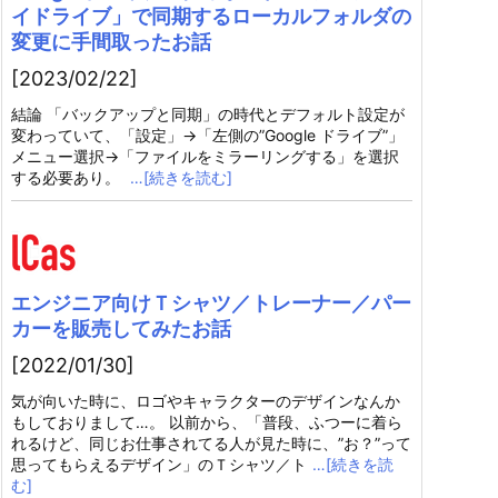
イドライブ」で同期するローカルフォルダの
変更に手間取ったお話
[2023/02/22]
結論 「バックアップと同期」の時代とデフォルト設定が
変わっていて、「設定」→「左側の”Google ドライブ”」
メニュー選択→「ファイルをミラーリングする」を選択
する必要あり。
…[続きを読む]
エンジニア向けＴシャツ／トレーナー／パー
カーを販売してみたお話
[2022/01/30]
気が向いた時に、ロゴやキャラクターのデザインなんか
もしておりまして…。 以前から、「普段、ふつーに着ら
れるけど、同じお仕事されてる人が見た時に、”お？”って
思ってもらえるデザイン」のＴシャツ／ト
…[続きを読
む]