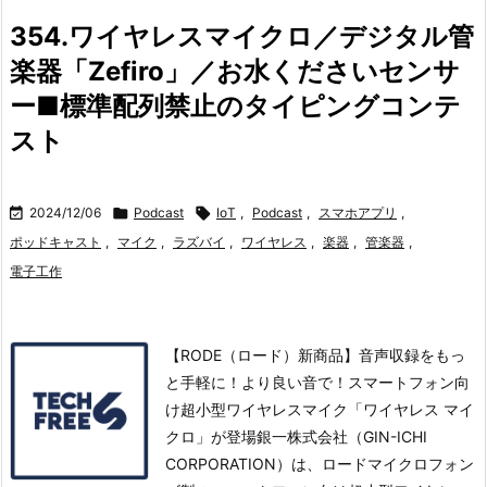
354.ワイヤレスマイクロ／デジタル管
楽器「Zefiro」／お水くださいセンサ
ー■標準配列禁止のタイピングコンテ
スト

2024/12/06

Podcast

IoT
,
Podcast
,
スマホアプリ
,
ポッドキャスト
,
マイク
,
ラズバイ
,
ワイヤレス
,
楽器
,
管楽器
,
電子工作
【RODE（ロード）新商品】音声収録をもっ
と手軽に！より良い音で！スマートフォン向
け超小型ワイヤレスマイク「ワイヤレス マイ
クロ」が登場銀一株式会社（GIN-ICHI
CORPORATION）は、ロードマイクロフォン