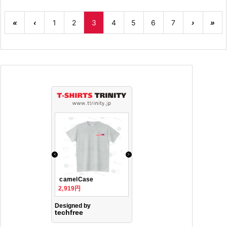
«
‹
1
2
3
4
5
6
7
›
»