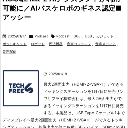
可能に／AIバスケロボのギネス認定■
アッシー

2025/01/17

Podcast

Podcast
,
SQL
,
USB
,
ガジェット
,
ポッドキャスト
,
ロボット
,
周辺機器
,
音声コンテンツ
,
音声メディア
,
音声配信

2025/01/18
最大2画面出力（HDMI×2+VGA×1）ができる
ドッキングステーションを1月7日に発売サン
ワサプライ株式会社は、最大2画面出力がで
きるドッキングステーションを1月7日に発売
する。
本製品は、USB Type-Cケーブル1本で
ディスプレイへ最大2画面出力（HDMI×2+VGA×1）ができるドッキ
ングステーション。
映像出力の他に各種USBデバイス、SD/microSD