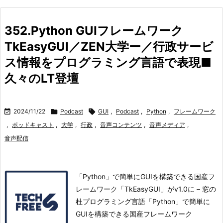
352.Python GUIフレームワーク
TkEasyGUI／ZEN大学ー／行政サービ
ス情報をプログラミング言語で表現■
久々のLT登壇

2024/11/22

Podcast

GUI
,
Podcast
,
Python
,
フレームワーク
,
ポッドキャスト
,
大学
,
行政
,
音声コンテンツ
,
音声メディア
,
音声配信
「Python」で簡単にGUIを構築できる国産フ
レームワーク「TkEasyGUI」がv1.0に – 窓の
杜プログラミング言語「Python」で簡単に
GUIを構築できる国産フレームワーク