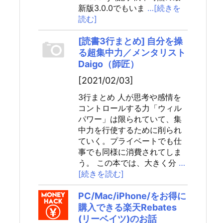
新版3.0.0でもいま
…[続きを
読む]
[読書3行まとめ] 自分を操
る超集中力／メンタリスト
Daigo（師匠）
[2021/02/03]
3行まとめ 人が思考や感情を
コントロールする力「ウィル
パワー」は限られていて、集
中力を行使するために削られ
ていく。プライベートでも仕
事でも同様に消費されてしま
う。 この本では、大きく分
…
[続きを読む]
PC/Mac/iPhone/をお得に
購入できる楽天Rebates
(リーベイツ)のお話