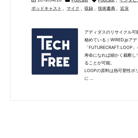



ポッドキャスト
,
マイク
,
収録
,
技術書典
,
近況
アディダスのリサイクル可
秘めている｜WIRED.j
「FUTURECRAFT.LOO
寿命になれば細かく裁断し
ることが可能。
LOOPの原料は熱可塑性ポ
に ...