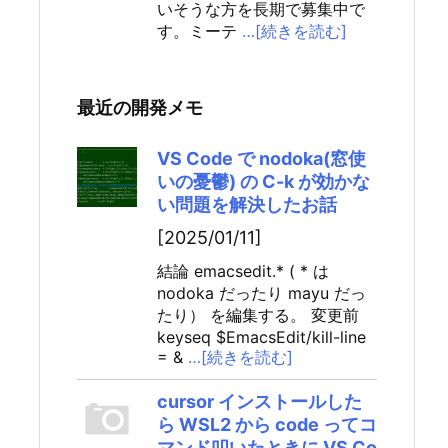
いそうな方を長期で募集中で
す。ミーテ
…[続きを読む]
最近の開発メモ
VS Code で nodoka(窓使
いの憂鬱) の C-k が効かな
い問題を解決したお話
[2025/01/11]
結論 emacsedit.* ( * は
nodoka だったり mayu だっ
たり） を編集する。 変更前
keyseq $EmacsEdit/kill-line
= &
…[続きを読む]
cursor インストールした
ら WSL2 から code ってコ
マンド叩いたときに VS Co