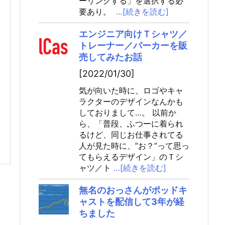
ーリングする」を選択する必
要あり。
…[続きを読む]
エンジニア向けＴシャツ／
トレーナー／パーカーを販
売してみたお話
[2022/01/30]
気が向いた時に、ロゴやキャ
ラクターのデザインなんかも
しておりまして…。 以前か
ら、「普段、ふつーに着られ
るけど、同じお仕事されてる
人が見た時に、”お？”って思っ
てもらえるデザイン」のＴシ
ャツ／ト
…[続きを読む]
無名のおっさんがポッドキ
ャストを配信して3年が経
ちました