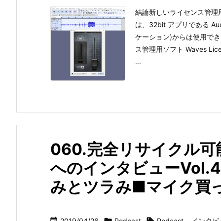
結論新しいライセンス管理用ソ
は、32bit アプリである Au
ケーション)からは使用で
ス管理用ソフト Waves Li
...
060.完全リサイクル可
へのインタビューVol
みとツラみ■マイク買
2019/04/26
Podcast
Podcast
,
インタビ