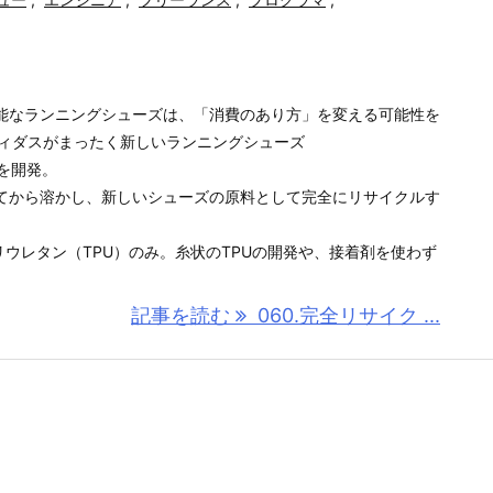
能なランニングシューズは、「消費のあり方」を変える可能性を
pアディダスがまったく新しいランニングシューズ
P」を開発。
てから溶かし、新しいシューズの原料として完全にリサイクルす
リウレタン（TPU）のみ。糸状のTPUの開発や、接着剤を使わず
記事を読む
060.完全リサイク ...