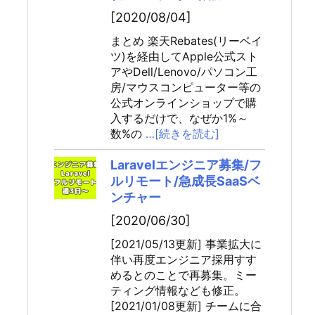
[2020/08/04]
まとめ 楽天Rebates(リーベイ
ツ)を経由してApple公式スト
アやDell/Lenovo/パソコン工
房/マウスコンピューター等の
公式オンラインショップで購
入するだけで、なぜか1%～
数%の
…[続きを読む]
Laravelエンジニア募集/フ
ルリモート/急成長SaaSベ
ンチャー
[2020/06/30]
[2021/05/13更新] 事業拡大に
伴い再度エンジニア採用すす
めるとのことで再募集。ミー
ティング情報なども修正。
[2021/01/08更新] チームに合