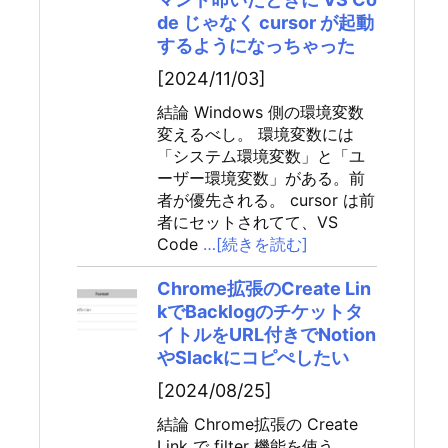
de じゃなく cursor が起動
するようになっちゃった
[2024/11/03]
結論 Windows 側の環境変数
変えるべし。 環境変数には
「システム環境変数」と「ユ
ーザー環境変数」がある。前
者が優先される。 cursor は前
者にセットされてて、VS
Code
…[続きを読む]
Chrome拡張のCreate Lin
kでBacklogのチケットタ
イトルをURL付きでNotion
やSlackにコピぺしたい
[2024/08/25]
結論 Chrome拡張の Create
Link で filter 機能を使う