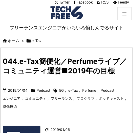

Twitter
Facebook
Feedly
RSS


フリーランスエンジニアがいろいろ愉しんでるサイト
メニュ


ホーム
>

e-Tax
サイド

044.e-Tax簡便化／Perfumeライブ／
前へ
コミュニティ運営■2019年の目標

次へ


2019/01/04

Podcast

5G
,
e-Tax
,
Perfume
,
Podcast
,
検索
エンジニア
,
コミュニティ
,
フリーランス
,
プログラマ
,
ポッドキャスト
,
映像技術

2019/01/06