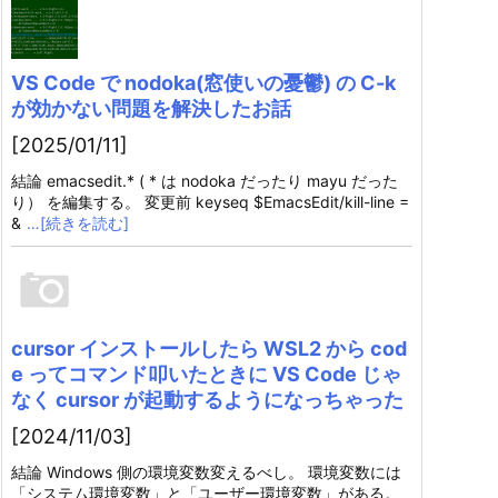
VS Code で nodoka(窓使いの憂鬱) の C-k
が効かない問題を解決したお話
[2025/01/11]
結論 emacsedit.* ( * は nodoka だったり mayu だった
り） を編集する。 変更前 keyseq $EmacsEdit/kill-line =
&
…[続きを読む]
cursor インストールしたら WSL2 から cod
e ってコマンド叩いたときに VS Code じゃ
なく cursor が起動するようになっちゃった
[2024/11/03]
結論 Windows 側の環境変数変えるべし。 環境変数には
「システム環境変数」と「ユーザー環境変数」がある。