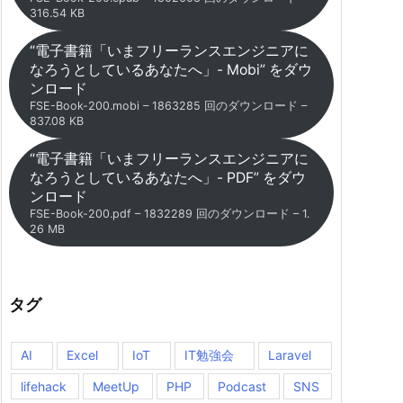
316.54 KB
“電子書籍「いまフリーランスエンジニアに
なろうとしているあなたへ」- Mobi” をダウ
ンロード
FSE-Book-200.mobi – 1863285 回のダウンロード –
837.08 KB
“電子書籍「いまフリーランスエンジニアに
なろうとしているあなたへ」- PDF” をダウ
ンロード
FSE-Book-200.pdf – 1832289 回のダウンロード – 1.
26 MB
タグ
AI
Excel
IoT
IT勉強会
Laravel
lifehack
MeetUp
PHP
Podcast
SNS