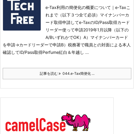
e-Tax利用の簡便化の概要について｜e-Taxこ
れまで（以下３つ全て必須）マイナンバーカ
ード取得
申請してe-TaxのID/Pass取得
カード
リーダー使って申請
2019年1月以降（以下の
A/BいずれかでOK）A）マイナンバーカード
を申請→カードリーダーで申請
B）税務署で職員との対面による本人
確認してID/Pass取得
Perfume紅白＆年越し ...
記事を読む
044.e-Tax簡便化 ...