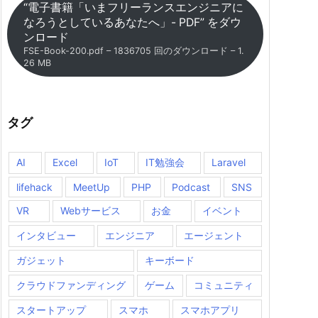
“電子書籍「いまフリーランスエンジニアに
なろうとしているあなたへ」- PDF” をダウ
ンロード
FSE-Book-200.pdf – 1836705 回のダウンロード – 1.
26 MB
タグ
AI
Excel
IoT
IT勉強会
Laravel
lifehack
MeetUp
PHP
Podcast
SNS
VR
Webサービス
お金
イベント
インタビュー
エンジニア
エージェント
ガジェット
キーボード
クラウドファンディング
ゲーム
コミュニティ
スタートアップ
スマホ
スマホアプリ