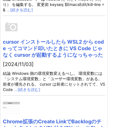
り） を編集する。 変更前 keyseq $EmacsEdit/kill-line =
&
…[続きを読む]
cursor インストールしたら WSL2 から cod
e ってコマンド叩いたときに VS Code じゃ
なく cursor が起動するようになっちゃった
[2024/11/03]
結論 Windows 側の環境変数変えるべし。 環境変数には
「システム環境変数」と「ユーザー環境変数」がある。
前者が優先される。 cursor は前者にセットされてて、VS
Code
…[続きを読む]
Chrome拡張のCreate LinkでBacklogのチ