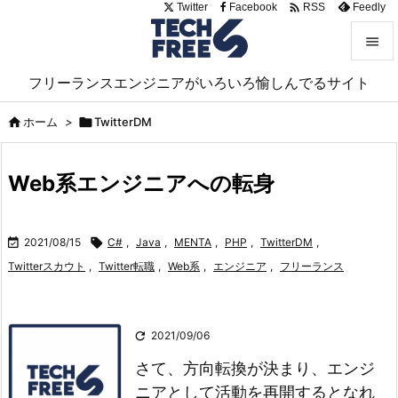

Twitter
Facebook
Feedly
RSS


フリーランスエンジニアがいろいろ愉しんでるサイト
メニュ


ホーム
>

TwitterDM
サイド

Web系エンジニアへの転身
前へ

次へ

2021/08/15

C#
,
Java
,
MENTA
,
PHP
,
TwitterDM
,

Twitterスカウト
,
Twitter転職
,
Web系
,
エンジニア
,
フリーランス
検索

2021/09/06
さて、方向転換が決まり、エンジ
ニアとして活動を再開するとなれ