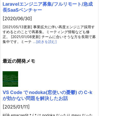
Laravelエンジニア募集/フルリモート/急成
長SaaSベンチャー
[2020/06/30]
[2021/05/13更新] 事業拡大に伴い再度エンジニア採用す
すめるとのことで再募集。ミーティング情報なども修
正。 [2021/01/08更新] チームに合いそうな方を長期で募
集中です。ミーテ
…[続きを読む]
最近の開発メモ
VS Code で nodoka(窓使いの憂鬱) の C-k
が効かない問題を解決したお話
[2025/01/11]
結論 emacsedit.* ( * は nodoka だったり mayu だった