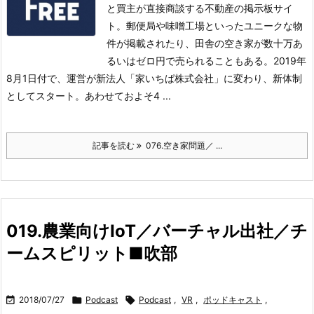
と買主が直接商談する不動産の掲示板サイ
ト。
郵便局や味噌工場といったユニークな物
件が掲載されたり、田舎の空き家が数十万あ
るいはゼロ円で売られることもある。
2019年
8月1日付で、運営が新法人「家いちば株式会社」に変わり、新体制
としてスタート。
あわせておよそ4 ...
記事を読む
076.空き家問題／ ...
019.農業向けIoT／バーチャル出社／チ
ームスピリット■吹部

2018/07/27

Podcast

Podcast
,
VR
,
ポッドキャスト
,