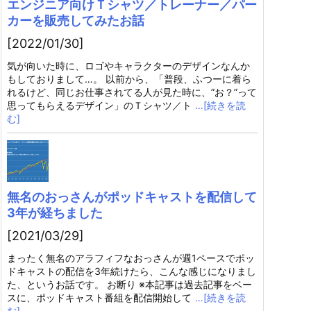
エンジニア向けＴシャツ／トレーナー／パー
カーを販売してみたお話
[2022/01/30]
気が向いた時に、ロゴやキャラクターのデザインなんか
もしておりまして…。 以前から、「普段、ふつーに着ら
れるけど、同じお仕事されてる人が見た時に、”お？”って
思ってもらえるデザイン」のＴシャツ／ト
…[続きを読
む]
無名のおっさんがポッドキャストを配信して
3年が経ちました
[2021/03/29]
まったく無名のアラフィフなおっさんが週1ペースでポッ
ドキャストの配信を3年続けたら、こんな感じになりまし
た、というお話です。 お断り ※本記事は過去記事をベー
スに、ポッドキャスト番組を配信開始して
…[続きを読
む]