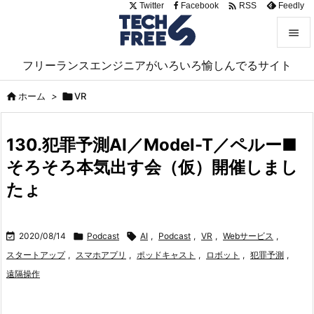

Twitter
Facebook
Feedly
RSS


フリーランスエンジニアがいろいろ愉しんでるサイト
メニュ


ホーム
>

VR
サイド

130.犯罪予測AI／Model-T／ペルー■
前へ
そろそろ本気出す会（仮）開催しまし

次へ
たょ

検索

2020/08/14

Podcast

AI
,
Podcast
,
VR
,
Webサービス
,
スタートアップ
,
スマホアプリ
,
ポッドキャスト
,
ロボット
,
犯罪予測
,
遠隔操作