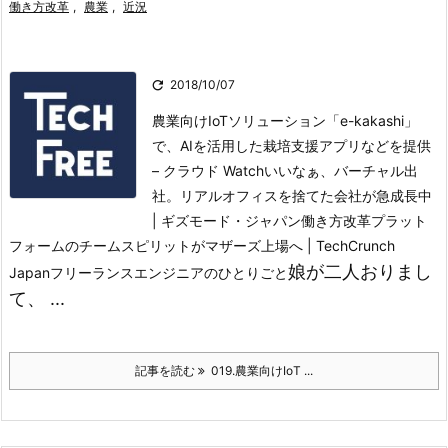
働き方改革
,
農業
,
近況

2018/10/07
農業向けIoTソリューション「e-kakashi」
で、AIを活用した栽培支援アプリなどを提供
– クラウド Watch
いいなぁ、バーチャル出
社。リアルオフィスを捨てた会社が急成長中
| ギズモード・ジャパン
働き方改革プラット
フォームのチームスピリットがマザーズ上場へ | TechCrunch
娘が二人おりまし
Japan
フリーランスエンジニアのひとりごと
て、 ...
記事を読む
019.農業向けIoT ...