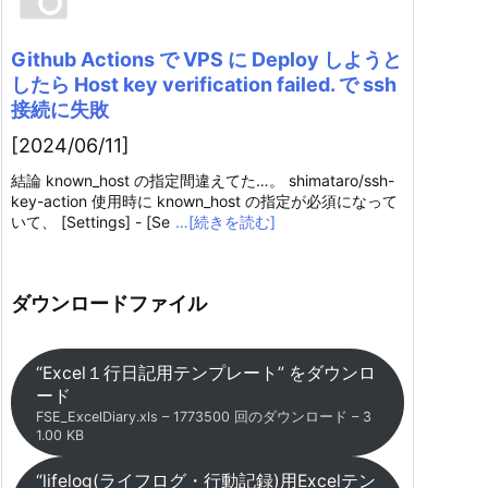
Github Actions で VPS に Deploy しようと
したら Host key verification failed. で ssh
接続に失敗
[2024/06/11]
結論 known_host の指定間違えてた…。 shimataro/ssh-
key-action 使用時に known_host の指定が必須になって
いて、 [Settings] - [Se
…[続きを読む]
ダウンロードファイル
“Excel１行日記用テンプレート” をダウンロ
ード
FSE_ExcelDiary.xls – 1773500 回のダウンロード – 3
1.00 KB
“lifelog(ライフログ・行動記録)用Excelテン