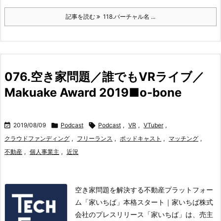
記事を読む
118.バーチャル名 ...
076.空き家問題／誰でもVRライブ／
Makuake Award 2019■o-bone

2019/08/09

Podcast

Podcast
,
VR
,
VTuber
,
クラウドファンディング
,
フリーランス
,
ポッドキャスト
,
マッチング
,
不動産
,
個人事業主
,
近況
空き家問題を解決する不動産プラットフォー
ム「家いちば」本格スタート｜家いちば株式
会社のプレスリリース「家いちば」は、売主