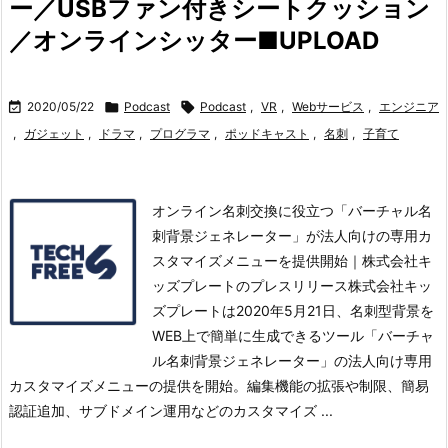
ー／USBファン付きシートクッション
／オンラインシッター■UPLOAD

2020/05/22

Podcast

Podcast
,
VR
,
Webサービス
,
エンジニア
,
ガジェット
,
ドラマ
,
プログラマ
,
ポッドキャスト
,
名刺
,
子育て
オンライン名刺交換に役立つ「バーチャル名
刺背景ジェネレーター」が法人向けの専用カ
スタマイズメニューを提供開始｜株式会社キ
ッズプレートのプレスリリース株式会社キッ
ズプレートは2020年5月21日、名刺型背景を
WEB上で簡単に生成できるツール「バーチャ
ル名刺背景ジェネレーター」の法人向け専用
カスタマイズメニューの提供を開始。
編集機能の拡張や制限、簡易
認証追加、サブドメイン運用などのカスタマイズ ...