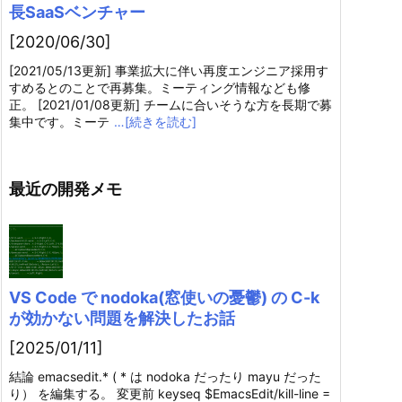
長SaaSベンチャー
[2020/06/30]
[2021/05/13更新] 事業拡大に伴い再度エンジニア採用す
すめるとのことで再募集。ミーティング情報なども修
正。 [2021/01/08更新] チームに合いそうな方を長期で募
集中です。ミーテ
…[続きを読む]
最近の開発メモ
VS Code で nodoka(窓使いの憂鬱) の C-k
が効かない問題を解決したお話
[2025/01/11]
結論 emacsedit.* ( * は nodoka だったり mayu だった
り） を編集する。 変更前 keyseq $EmacsEdit/kill-line =