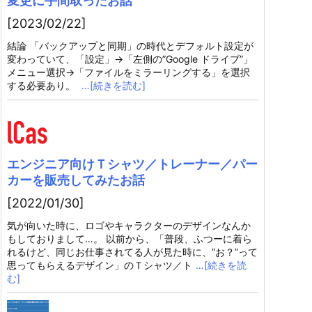
変更に手間取ったお話
[2023/02/22]
結論 「バックアップと同期」の時代とデフォルト設定が
変わっていて、「設定」→「左側の”Google ドライブ”」
メニュー選択→「ファイルをミラーリングする」を選択
する必要あり。
…[続きを読む]
エンジニア向けＴシャツ／トレーナー／パー
カーを販売してみたお話
[2022/01/30]
気が向いた時に、ロゴやキャラクターのデザインなんか
もしておりまして…。 以前から、「普段、ふつーに着ら
れるけど、同じお仕事されてる人が見た時に、”お？”って
思ってもらえるデザイン」のＴシャツ／ト
…[続きを読
む]