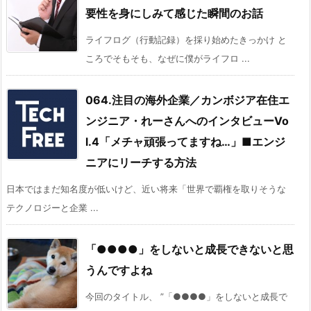
要性を身にしみて感じた瞬間のお話
ライフログ（行動記録）を採り始めたきっかけ と
ころでそもそも、なぜに僕がライフロ ...
064.注目の海外企業／カンボジア在住エ
ンジニア・れーさんへのインタビューVo
l.4「メチャ頑張ってますね…」■エンジ
ニアにリーチする方法
日本ではまだ知名度が低いけど、近い将来「世界で覇権を取りそうな
テクノロジーと企業 ...
「●●●●」をしないと成長できないと思
うんですよね
今回のタイトル、 ”「●●●●」をしないと成長で