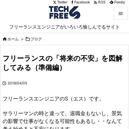

Twitter
Facebook
Feedly
RSS


フリーランスエンジニアがいろいろ愉しんでるサイト
メニュ

ホーム
>

ブログ

サイド

フリーランスの「将来の不安」を図解
前へ
してみる（準備編）

次へ

2018/04/05

検索
フリーランスエンジニアのS（エス）です。
サラリーマンの時と違って、退職金もないし、景気
の影響で仕事がなくなる可能性もあるし・・なんて
考え始めると不安になります。