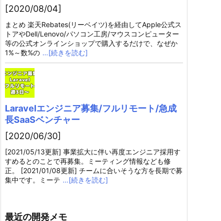
[2020/08/04]
まとめ 楽天Rebates(リーベイツ)を経由してApple公式ス
トアやDell/Lenovo/パソコン工房/マウスコンピューター
等の公式オンラインショップで購入するだけで、なぜか
1%～数%の
…[続きを読む]
Laravelエンジニア募集/フルリモート/急成
長SaaSベンチャー
[2020/06/30]
[2021/05/13更新] 事業拡大に伴い再度エンジニア採用す
すめるとのことで再募集。ミーティング情報なども修
正。 [2021/01/08更新] チームに合いそうな方を長期で募
集中です。ミーテ
…[続きを読む]
最近の開発メモ