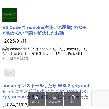
VS Code で nodoka(窓使いの憂鬱) の C-k
が効かない問題を解決したお話
[2025/01/11]
結論 emacsedit.* ( * は nodoka だったり mayu だった
り） を編集する。 変更前 keyseq $EmacsEdit/kill-line =
&
…[続きを読む]
cursor インストールしたら WSL2 から cod
e ってコマンド叩いたときに VS Code じゃ
なく cursor が起動するようになっちゃった



メニュー
上へ
ホーム
[2024/11/03]