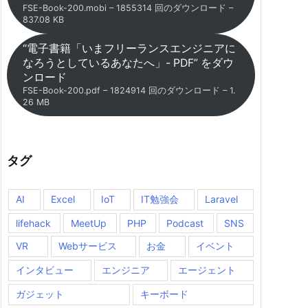
FSE-Book-200.mobi – 1855314 回のダウンロード –
837.08 KB
“電子書籍「いまフリーランスエンジニアに
なろうとしているあなたへ」- PDF” をダウ
ンロード
FSE-Book-200.pdf – 1824914 回のダウンロード – 1.
26 MB
タグ
AI
Excel
IoT
IT勉強会
Laravel
lifehack
MeetUp
PHP
Podcast
SNS
VR
Webサービス
お金
イベント
インタビュー
エンジニア
エージェント
ガジェット
キーボード