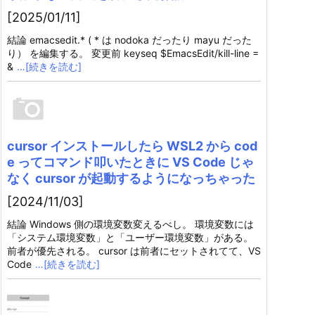
[2025/01/11]
結論 emacsedit.* ( * は nodoka だったり mayu だった
り） を編集する。 変更前 keyseq $EmacsEdit/kill-line =
&
…[続きを読む]
cursor インストールしたら WSL2 から cod
e ってコマンド叩いたときに VS Code じゃ
なく cursor が起動するようになっちゃった
[2024/11/03]
結論 Windows 側の環境変数変えるべし。 環境変数には
「システム環境変数」と「ユーザー環境変数」がある。
前者が優先される。 cursor は前者にセットされてて、VS
Code
…[続きを読む]