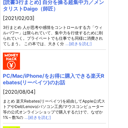
[読書3行まとめ] 自分を操る超集中力／メン
タリストDaigo（師匠）
[2021/02/03]
3行まとめ 人が思考や感情をコントロールする力「ウィ
ルパワー」は限られていて、集中力を行使するために削
られていく。プライベートでも仕事でも同様に消費され
てしまう。 この本では、大きく分
…[続きを読む]
PC/Mac/iPhone/をお得に購入できる楽天R
ebates(リーベイツ)のお話
[2020/08/04]
まとめ 楽天Rebates(リーベイツ)を経由してApple公式ス
トアやDell/Lenovo/パソコン工房/マウスコンピューター
等の公式オンラインショップで購入するだけで、なぜか
1%～数%の
…[続きを読む]