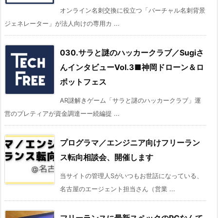
オンライン名刺交換に役立つ「バーチャル名刺背景
ジェネレーター」が法人向けの専用カ ...
030.サラと謎のハッカークラブ／Sugiさ
んインタビューVol.3■神岡ドローン＆ロ
ボットフェス
AR謎解きゲーム「サラと謎のハッカークラブ」運
営のプレティアが資金調達ーー続編提 ...
プログラマ／エンジニア向けフリーラン
ス転向相談会、開催します
当サイトの管理人Sがいつもお世話になっている、
名古屋のエージェント担当さん（営業 ...