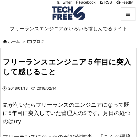

Twitter
Facebook
Feedly
RSS


フリーランスエンジニアがいろいろ愉しんでるサイト
メニュ

ホーム
>

ブログ

サイド

フリーランスエンジニア５年目に突入
前へ
して感じること

次へ

2018/01/18

2018/02/14

検索
気が付いたらフリーランスのエンジニアになって既
に5年目に突入していた管理人のSです。月日の経つ
のは(ry
フリーランスになったのが40代前半。「こんな環境