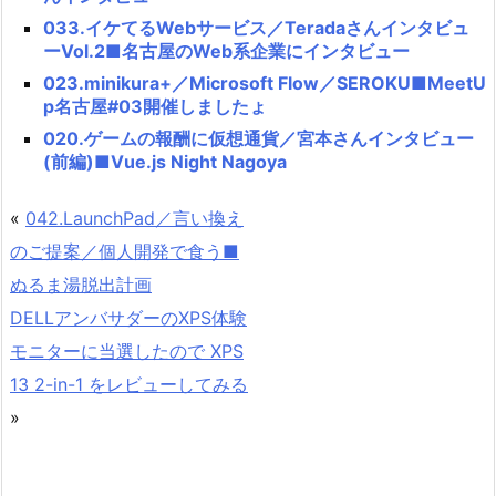
033.イケてるWebサービス／Teradaさんインタビュ
ーVol.2■名古屋のWeb系企業にインタビュー
023.minikura+／Microsoft Flow／SEROKU■MeetU
p名古屋#03開催しましたょ
020.ゲームの報酬に仮想通貨／宮本さんインタビュー
(前編)■Vue.js Night Nagoya
«
042.LaunchPad／言い換え
のご提案／個人開発で食う■
ぬるま湯脱出計画
DELLアンバサダーのXPS体験
モニターに当選したので XPS
13 2-in-1 をレビューしてみる
»