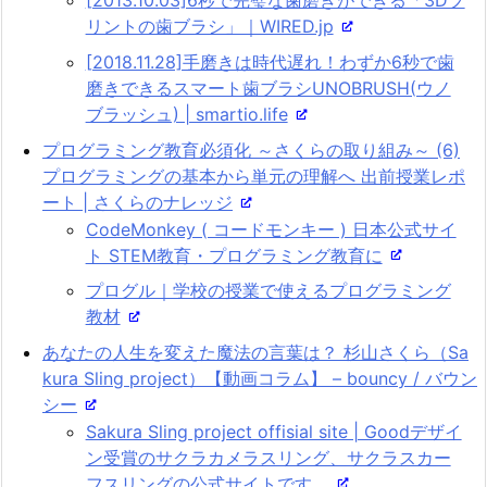
[2013.10.03]6秒で完璧な歯磨きができる「3Dプ
リントの歯ブラシ」｜WIRED.jp
[2018.11.28]手磨きは時代遅れ！わずか6秒で歯
磨きできるスマート歯ブラシUNOBRUSH(ウノ
ブラッシュ) | smartio.life
プログラミング教育必須化 ～さくらの取り組み～ (6)
プログラミングの基本から単元の理解へ 出前授業レポ
ート | さくらのナレッジ
CodeMonkey ( コードモンキー ) 日本公式サイ
ト STEM教育・プログラミング教育に
プログル｜学校の授業で使えるプログラミング
教材
あなたの人生を変えた魔法の言葉は？ 杉山さくら（Sa
kura Sling project）【動画コラム】 – bouncy / バウン
シー
Sakura Sling project offisial site | Goodデザイ
ン受賞のサクラカメラスリング、サクラスカー
フスリングの公式サイトです。