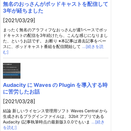
無名のおっさんがポッドキャストを配信して
3年が経ちました
[2021/03/29]
まったく無名のアラフィフなおっさんが週1ペースでポッ
ドキャストの配信を3年続けたら、こんな感じになりまし
た、というお話です。 お断り ※本記事は過去記事をベー
スに、ポッドキャスト番組を配信開始して
…[続きを読
む]
Audacity に Waves の Plugin を導入する時
に苦労したお話
[2021/03/28]
結論 新しいライセンス管理用ソフト Waves Central から
生成されるプラグインファイルは、32bit アプリである
Audacity (記事執筆時点の最新版3.0.0でもいま
…[続き
を読む]