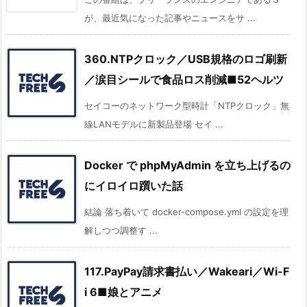
が、最近気になった記事やニュースをサ ...
360.NTPクロック／USB規格のロゴ刷新
／涙目シールで食品ロス削減■52ヘルツ
セイコーのネットワーク型時計「NTPクロック」無
線LANモデルに新製品登場 セイ ...
Docker で phpMyAdmin を立ち上げるの
にイロイロ躓いた話
結論 落ち着いて docker-compose.yml の設定を理
解しつつ調整す ...
117.PayPay請求書払い／Wakeari／Wi-F
i 6■娘とアニメ