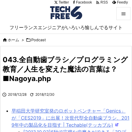

Twitter
Facebook
Feedly
RSS


フリーランスエンジニアがいろいろ愉しんでるサイト
メニュ

ホーム
>

Podcast

サイド

043.全自動歯ブラシ／プログラミング
前へ
教育／人生を変えた魔法の言葉は？

■Nagoya.php
次へ

検索

2018/12/28

2018/12/30
早稲田大学研究室発のロボットベンチャー「Genics」
が「CES2019」に出展！次世代型全自動歯ブラシ、201
9年中の製品化を目指す | Techable(テッカブル)