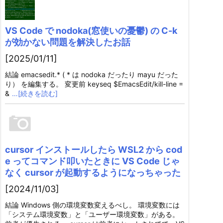
VS Code で nodoka(窓使いの憂鬱) の C-k
が効かない問題を解決したお話
[2025/01/11]
結論 emacsedit.* ( * は nodoka だったり mayu だった
り） を編集する。 変更前 keyseq $EmacsEdit/kill-line =
&
…[続きを読む]
cursor インストールしたら WSL2 から cod
e ってコマンド叩いたときに VS Code じゃ
なく cursor が起動するようになっちゃった
[2024/11/03]
結論 Windows 側の環境変数変えるべし。 環境変数には
「システム環境変数」と「ユーザー環境変数」がある。