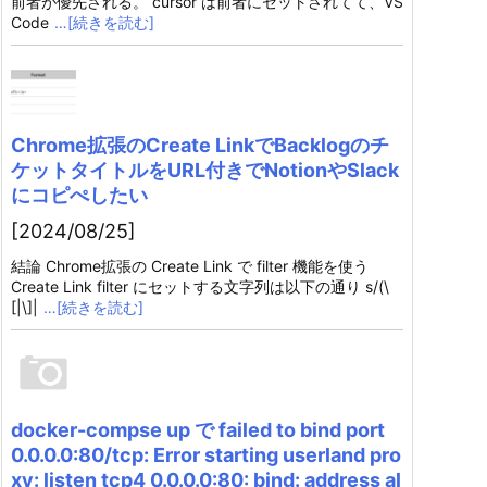
前者が優先される。 cursor は前者にセットされてて、VS
Code
…[続きを読む]
Chrome拡張のCreate LinkでBacklogのチ
ケットタイトルをURL付きでNotionやSlack
にコピぺしたい
[2024/08/25]
結論 Chrome拡張の Create Link で filter 機能を使う
Create Link filter にセットする文字列は以下の通り s/(\
[|\]|
…[続きを読む]
docker-compse up で failed to bind port
0.0.0.0:80/tcp: Error starting userland pro
xy: listen tcp4 0.0.0.0:80: bind: address al