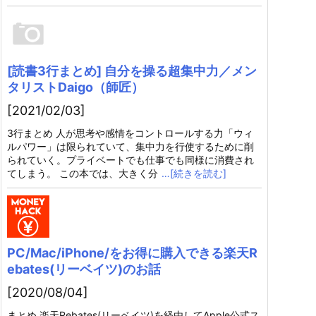
[読書3行まとめ] 自分を操る超集中力／メン
タリストDaigo（師匠）
[2021/02/03]
3行まとめ 人が思考や感情をコントロールする力「ウィ
ルパワー」は限られていて、集中力を行使するために削
られていく。プライベートでも仕事でも同様に消費され
てしまう。 この本では、大きく分
…[続きを読む]
PC/Mac/iPhone/をお得に購入できる楽天R
ebates(リーベイツ)のお話
[2020/08/04]
まとめ 楽天Rebates(リーベイツ)を経由してApple公式ス