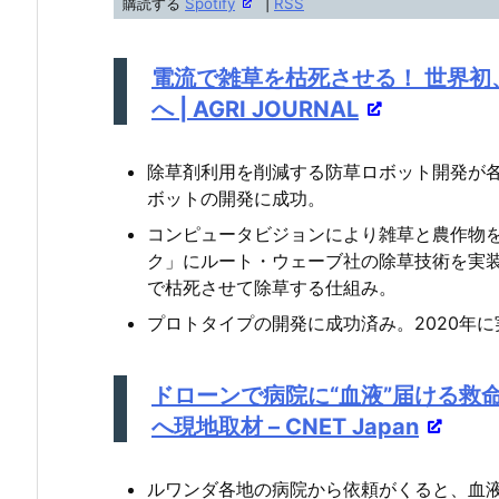
購読する
Spotify
|
RSS
レ
ー
電流で雑草を枯死させる！ 世界
ヤ
へ | AGRI JOURNAL
ー
除草剤利用を削減する防草ロボット開発が
ボットの開発に成功。
コンピュータビジョンにより雑草と農作物
ク」にルート・ウェーブ社の除草技術を実
で枯死させて除草する仕組み。
プロトタイプの開発に成功済み。2020年に
ドローンで病院に“血液”届ける救命ベ
へ現地取材 – CNET Japan
ルワンダ各地の病院から依頼がくると、血