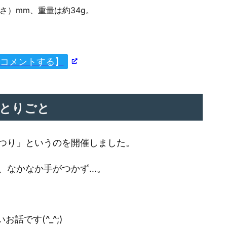
厚さ）mm、重量は約34g。
erでコメントする】
とりごと
つり」というのを開催しました。
、なかなか手がつかず…。
です(^_^;)