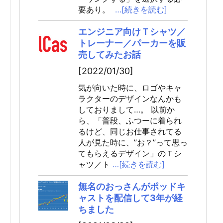
要あり。
…[続きを読む]
エンジニア向けＴシャツ／
トレーナー／パーカーを販
売してみたお話
[2022/01/30]
気が向いた時に、ロゴやキャ
ラクターのデザインなんかも
しておりまして…。 以前か
ら、「普段、ふつーに着られ
るけど、同じお仕事されてる
人が見た時に、”お？”って思っ
てもらえるデザイン」のＴシ
ャツ／ト
…[続きを読む]
無名のおっさんがポッドキ
ャストを配信して3年が経
ちました