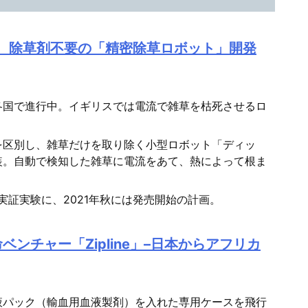
ー
ム
初、除草剤不要の「精密除草ロボット」開発
調
節
に
各国で進行中。イギリスでは電流で雑草を枯死させるロ
は
上
を区別し、雑草だけを取り除く小型ロボット「ディッ
装。自動で検知した雑草に電流をあて、熱によって根ま
下
矢
実証実験に、2021年秋には発売開始の計画。
印
キ
ンチャー「Zipline」–日本からアフリカ
ー
を
使
液パック（輸血用血液製剤）を入れた専用ケースを飛行
っ