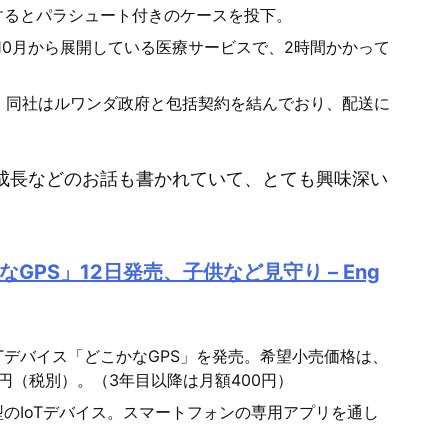
するとパラシュート付きのケースを投下。
て
16年10月から展開している医療サービスで、2時間かかって
く
だ
無料。同社はルワンダ政府と包括契約を結んでおり、配送に
さ
い。
急成長などのお話も書かれていて、とても興味深い
GPS」12日発売、子供など見守り – Eng
IoTデバイス「どこかなGPS」を発売。希望小売価格は、
0円（税別）。（3年目以降は月額400円）
型のIoTデバイス。スマートフォンの専用アプリを通し
。