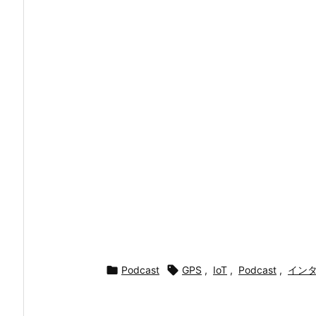

Podcast

GPS
,
IoT
,
Podcast
,
イン