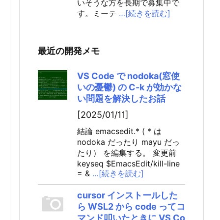
いそうな方を長期で募集中で
す。ミーテ
…[続きを読む]
最近の開発メモ
VS Code で nodoka(窓使
いの憂鬱) の C-k が効かな
い問題を解決したお話
[2025/01/11]
結論 emacsedit.* ( * は
nodoka だったり mayu だっ
たり） を編集する。 変更前
keyseq $EmacsEdit/kill-line
= &
…[続きを読む]
cursor インストールした
ら WSL2 から code ってコ
マンド叩いたときに VS Co