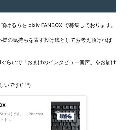
る方を pixiv FANBOX で募集しております。
う応援の気持ちを表す投げ銭としてお考え頂ければ
1ぐらいで「おまけのインタビュー音声」をお届け
す('-'*)
BOX
ス)です。 ・Podcast
 ...