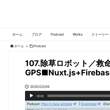
ホーム
ブログ
Podcast
Works
ストーリー

ホーム
>

Podcast
107.除草ロボット／
GPS■Nuxt.js+Firebas

2020/03/06
音
00:00
声
Podcast:
Play in new window
|
Download
(Dur
プ