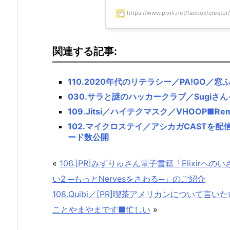
https://www.pixiv.net/fanbox/creato
関連する記事:
110.2020年代のリテラシー／PA!GO／
030.サラと謎のハッカークラブ／Sugiさ
109.Jitsi／ハイテクマスク／VHOOP■Remem
102.マイクロステイ／アシカガCASTを配
ード数公開
«
106.[PR]みずりゅさん電子書籍「Elixirへのい
い2 ─もっとNervesをさわる─」のご紹介
108.Quibi／[PR]喫茶アメリカンについて言いた
ことやまやまです■忙しい
»