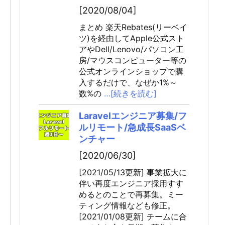
[2020/08/04]
まとめ 楽天Rebates(リーベイ
ツ)を経由してApple公式スト
アやDell/Lenovo/パソコン工
房/マウスコンピューター等の
公式オンラインショップで購
入するだけで、なぜか1%～
数%の
…[続きを読む]
Laravelエンジニア募集/フ
ルリモート/急成長SaaSベ
ンチャー
[2020/06/30]
[2021/05/13更新] 事業拡大に
伴い再度エンジニア採用すす
めるとのことで再募集。ミー
ティング情報なども修正。
[2021/01/08更新] チームに合