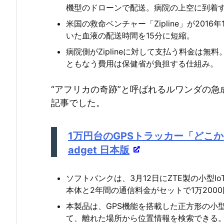
機型のドローンで配送。病院の上空に到着
米国の救命ベンチャー「Zipline」が20
いた血液の配送時間を15分に短縮。
病院側がZiplineに対して支払う料金は
ともなう費用は保健省が負担する仕組み。
“アフリカの奇跡”と呼ばれるルワンダの
記事でした。
1万円台のGPSトラッカー「どこかな
adget 日本版
ソフトバンクは、3月12日にZTE製の小型
本体と2年間の通信料金がセットで1万200
本製品は、GPS機能を搭載した正方形の小
て、離れた場所から位置情報を検索できる