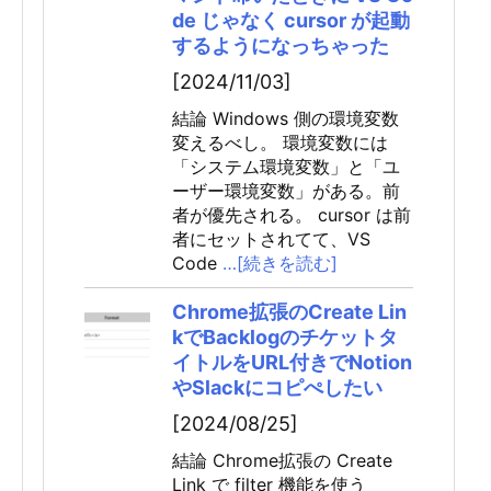
de じゃなく cursor が起動
するようになっちゃった
[2024/11/03]
結論 Windows 側の環境変数
変えるべし。 環境変数には
「システム環境変数」と「ユ
ーザー環境変数」がある。前
者が優先される。 cursor は前
者にセットされてて、VS
Code
…[続きを読む]
Chrome拡張のCreate Lin
kでBacklogのチケットタ
イトルをURL付きでNotion
やSlackにコピぺしたい
[2024/08/25]
結論 Chrome拡張の Create
Link で filter 機能を使う