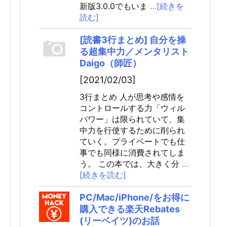
新版3.0.0でもいま
…[続きを
読む]
[読書3行まとめ] 自分を操
る超集中力／メンタリスト
Daigo（師匠）
[2021/02/03]
3行まとめ 人が思考や感情を
コントロールする力「ウィル
パワー」は限られていて、集
中力を行使するために削られ
ていく。プライベートでも仕
事でも同様に消費されてしま
う。 この本では、大きく分
…
[続きを読む]
PC/Mac/iPhone/をお得に
購入できる楽天Rebates
(リーベイツ)のお話