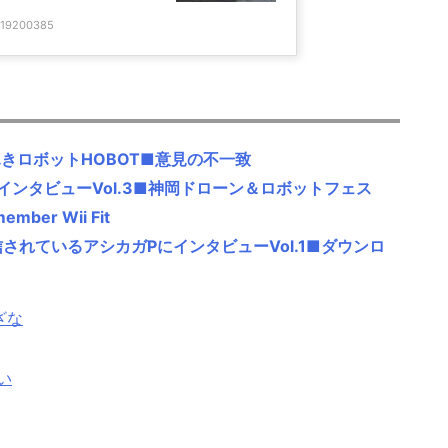
r/19200385
窓ふきロボットHOBOT■意見の不一致
んインタビューVol.3■神岡ドローン＆ロボットフェス
ber Wii Fit
信されているアシカガPにインタビューVol.1■ダウンロ
ざな
い