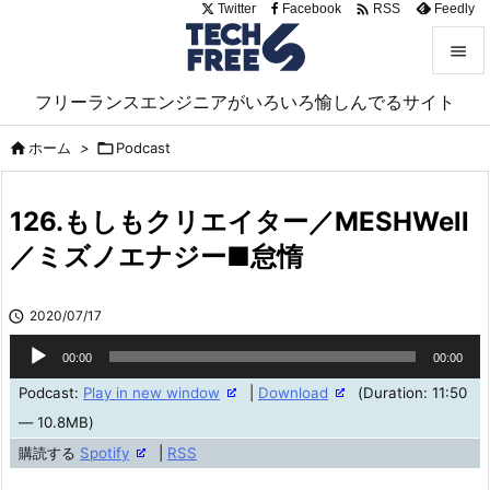

Twitter
Facebook
Feedly
RSS


フリーランスエンジニアがいろいろ愉しんでるサイト
メニュ

ホーム
>

Podcast

サイド

126.もしもクリエイター／MESHWell
前へ
／ミズノエナジー■怠惰

次へ

2020/07/17

検索
音
00:00
00:00
声
Podcast:
Play in new window
|
Download
(Duration: 11:50
プ
— 10.8MB)
レ
購読する
Spotify
|
RSS
ー