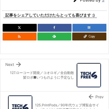
S
記事をシェアしていただけたらとっても喜びます :)
B!

Copy

Next
127.ローコード開発／コオロギ／全自動散
髪ロボ■いつものように予定なし

Prev
125.PrintPods／90年代ウェブ博覧会サイ