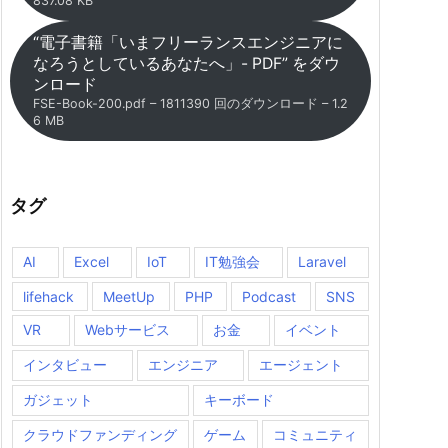
837.08 KB
“電子書籍「いまフリーランスエンジニアに
なろうとしているあなたへ」- PDF” をダウ
ンロード
FSE-Book-200.pdf – 1811390 回のダウンロード – 1.2
6 MB
タグ
AI
Excel
IoT
IT勉強会
Laravel
lifehack
MeetUp
PHP
Podcast
SNS
VR
Webサービス
お金
イベント
インタビュー
エンジニア
エージェント
ガジェット
キーボード
クラウドファンディング
ゲーム
コミュニティ