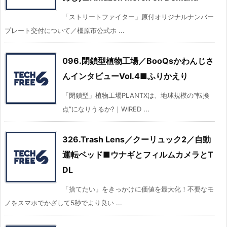
「ストリートファイター」原付オリジナルナンバー
プレート交付について／橿原市公式ホ ...
096.閉鎖型植物工場／BooQsかわんじさ
んインタビューVol.4■ふりかえり
「閉鎖型」植物工場PLANTXは、地球規模の“転換
点”になりうるか?｜WIRED ...
326.Trash Lens／クーリュック2／自動
運転ベッド■ウナギとフィルムカメラとT
DL
「捨てたい」をきっかけに価値を最大化！不要なモ
ノをスマホでかざして5秒でより良い ...