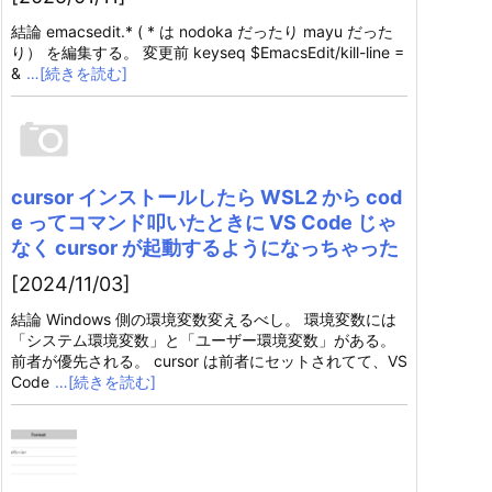
結論 emacsedit.* ( * は nodoka だったり mayu だった
り） を編集する。 変更前 keyseq $EmacsEdit/kill-line =
&
…[続きを読む]
cursor インストールしたら WSL2 から cod
e ってコマンド叩いたときに VS Code じゃ
なく cursor が起動するようになっちゃった
[2024/11/03]
結論 Windows 側の環境変数変えるべし。 環境変数には
「システム環境変数」と「ユーザー環境変数」がある。
前者が優先される。 cursor は前者にセットされてて、VS
Code
…[続きを読む]