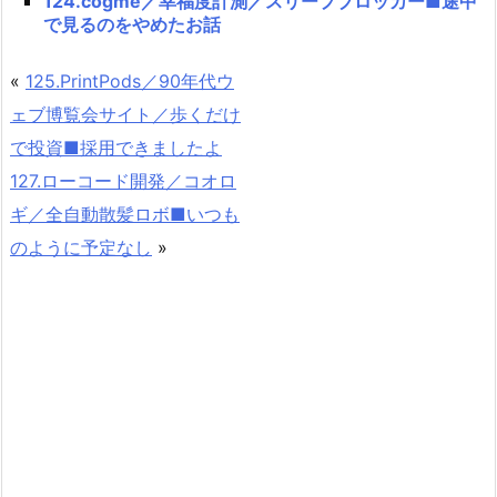
124.cogme／幸福度計測／スリープブロッカー■途中
で見るのをやめたお話
«
125.PrintPods／90年代ウ
ェブ博覧会サイト／歩くだけ
で投資■採用できましたよ
127.ローコード開発／コオロ
ギ／全自動散髪ロボ■いつも
のように予定なし
»