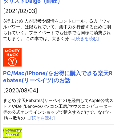
タリストDaigo（師匠）
[2021/02/03]
3行まとめ 人が思考や感情をコントロールする力「ウィ
ルパワー」は限られていて、集中力を行使するために削
られていく。プライベートでも仕事でも同様に消費され
てしまう。 この本では、大きく分
…[続きを読む]
PC/Mac/iPhone/をお得に購入できる楽天R
ebates(リーベイツ)のお話
[2020/08/04]
まとめ 楽天Rebates(リーベイツ)を経由してApple公式ス
トアやDell/Lenovo/パソコン工房/マウスコンピューター
等の公式オンラインショップで購入するだけで、なぜか
1%～数%の
…[続きを読む]