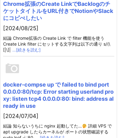
Chrome拡張のCreate LinkでBacklogのチ
ケットタイトルをURL付きでNotionやSlack
にコピぺしたい
[2024/08/25]
結論 Chrome拡張の Create Link で filter 機能を使う
Create Link filter にセットする文字列は以下の通り s/(\
[|\]|
…[続きを読む]
docker-compse up で failed to bind port
0.0.0.0:80/tcp: Error starting userland pro
xy: listen tcp4 0.0.0.0:80: bind: address al
ready in use
[2024/07/04]
結論 知らないうちに nginx 起動してた…
詳細 VPS で
apt upgrade したらカーネルが ポートの状態確認する
sudo lsof -i :80
…[続きを読む]