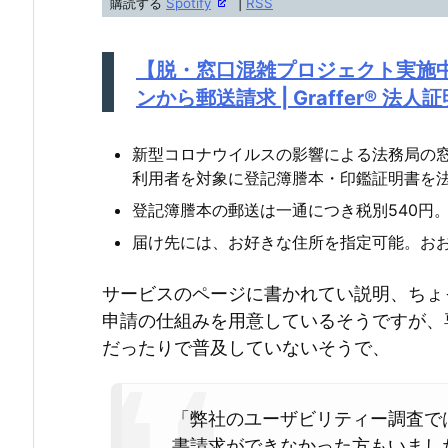
購読する
Spotify
|
RSS
レ
ー
【脱・窓口混雑プロジェクト実施
ヤ
ンから郵送請求 | Graffer® 法人
ー
新型コロナウイルスの影響による法務局の
利用者を対象に登記簿謄本・印鑑証明書を
登記簿謄本の郵送は一通につき税別540円
届け先には、お好きな住所を指定可能。おお
サービスのページに書かれてい説明、ちょ
申請の仕組みを用意しているそうですが、
だったりで普及していないそうで、
「弊社のユーザビリティー調査で
書請求ができなかった方もいまし