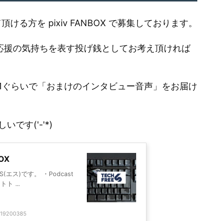
る方を pixiv FANBOX で募集しております。
う応援の気持ちを表す投げ銭としてお考え頂ければ
1ぐらいで「おまけのインタビュー音声」をお届け
す('-'*)
BOX
ス)です。 ・Podcast
 ...
r/19200385