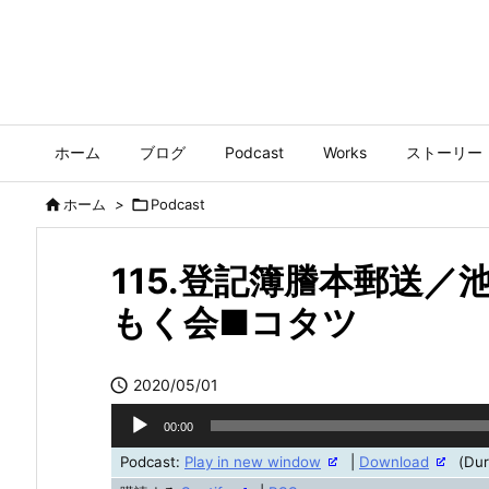
ホーム
ブログ
Podcast
Works
ストーリー

ホーム
>

Podcast
115.登記簿謄本郵送／
もく会■コタツ

2020/05/01
音
00:00
声
Podcast:
Play in new window
|
Download
(Dur
プ