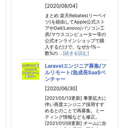
[2020/08/04]
まとめ 楽天Rebates(リーベイ
ツ)を経由してApple公式スト
アやDell/Lenovo/パソコン工
房/マウスコンピューター等の
公式オンラインショップで購
入するだけで、なぜか1%～
数%の
…[続きを読む]
Laravelエンジニア募集/フ
ルリモート/急成長SaaSベ
ンチャー
[2020/06/30]
[2021/05/13更新] 事業拡大に
伴い再度エンジニア採用すす
めるとのことで再募集。ミー
ティング情報なども修正。
[2021/01/08更新] チームに合