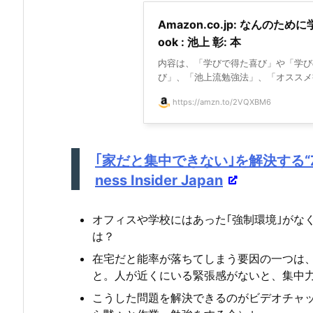
Amazon.co.jp: なんのために
ook : 池上 彰: 本
内容は、「学びで得た喜び」や「学び
び」、「池上流勉強法」、「オススメ書籍
https://amzn.to/2VQXBM6
｢家だと集中できない｣を解決する“Zo
ness Insider Japan
オフィスや学校にはあった｢強制環境｣がな
は？
在宅だと能率が落ちてしまう要因の一つは
と。人が近くにいる緊張感がないと、集中
こうした問題を解決できるのがビデオチャット