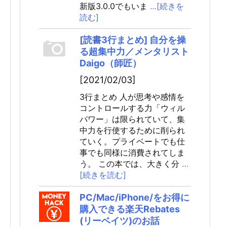
新版3.0.0でもいま
…[続きを
読む]
[読書3行まとめ] 自分を操
る超集中力／メンタリスト
Daigo（師匠）
[2021/02/03]
3行まとめ 人が思考や感情を
コントロールする力「ウィル
パワー」は限られていて、集
中力を行使するために削られ
ていく。プライベートでも仕
事でも同様に消費されてしま
う。 この本では、大きく分
…
[続きを読む]
PC/Mac/iPhone/をお得に
購入できる楽天Rebates
(リーベイツ)のお話