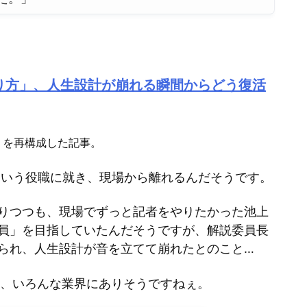
て
く
だ
さ
り方」、人生設計が崩れる瞬間からどう復活
い。
』を再構成した記事。
という役職に就き、現場から離れるんだそうです。
りつつも、現場でずっと記者をやりたかった池上
員」を目指していたんだそうですが、解説委員長
られ、人生設計が音を立てて崩れたとのこと…
は、いろんな業界にありそうですねぇ。