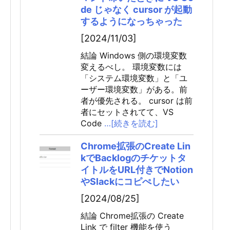
de じゃなく cursor が起動
するようになっちゃった
[2024/11/03]
結論 Windows 側の環境変数
変えるべし。 環境変数には
「システム環境変数」と「ユ
ーザー環境変数」がある。前
者が優先される。 cursor は前
者にセットされてて、VS
Code
…[続きを読む]
Chrome拡張のCreate Lin
kでBacklogのチケットタ
イトルをURL付きでNotion
やSlackにコピぺしたい
[2024/08/25]
結論 Chrome拡張の Create
Link で filter 機能を使う