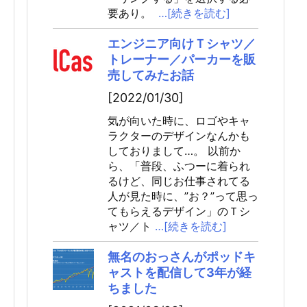
要あり。
…[続きを読む]
エンジニア向けＴシャツ／
トレーナー／パーカーを販
売してみたお話
[2022/01/30]
気が向いた時に、ロゴやキャ
ラクターのデザインなんかも
しておりまして…。 以前か
ら、「普段、ふつーに着られ
るけど、同じお仕事されてる
人が見た時に、”お？”って思っ
てもらえるデザイン」のＴシ
ャツ／ト
…[続きを読む]
無名のおっさんがポッドキ
ャストを配信して3年が経
ちました