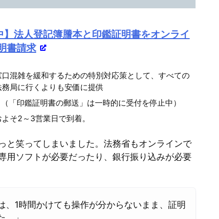
ー
ム
中】法人登記簿謄本と印鑑証明書をオンライ
調
証明書請求
節
に
窓口混雑を緩和するための特別対応策として、すべての
は
法務局に行くよりも安価に提供
上
。（「印鑑証明書の郵送」は一時的に受付を停止中）
下
よそ2～3営業日で到着。
矢
っと笑ってしまいました。法務省もオンラインで
印
専用ソフトが必要だったり、銀行振り込みが必要
キ
ー
を
使
は、1時間かけても操作が分からないまま、証明
た。」
っ