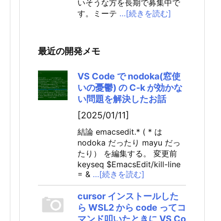
いそうな方を長期で募集中で
す。ミーテ
…[続きを読む]
最近の開発メモ
VS Code で nodoka(窓使
いの憂鬱) の C-k が効かな
い問題を解決したお話
[2025/01/11]
結論 emacsedit.* ( * は
nodoka だったり mayu だっ
たり） を編集する。 変更前
keyseq $EmacsEdit/kill-line
= &
…[続きを読む]
cursor インストールした
ら WSL2 から code ってコ
マンド叩いたときに VS Co