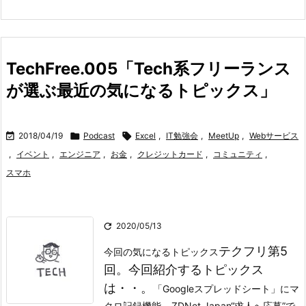
TechFree.005「Tech系フリーランス
が選ぶ最近の気になるトピックス」

2018/04/19

Podcast

Excel
,
IT勉強会
,
MeetUp
,
Webサービス
,
イベント
,
エンジニア
,
お金
,
クレジットカード
,
コミュニティ
,
スマホ

2020/05/13
テクフリ第5
今回の気になるトピックス
回。今回紹介するトピックス
は・・。
「Googleスプレッドシート」にマ
クロ記録機能 – ZDNet Japan
“求人へ応募”で