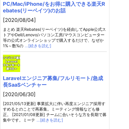
PC/Mac/iPhone/をお得に購入できる楽天R
ebates(リーベイツ)のお話
[2020/08/04]
まとめ 楽天Rebates(リーベイツ)を経由してApple公式ス
トアやDell/Lenovo/パソコン工房/マウスコンピューター
等の公式オンラインショップで購入するだけで、なぜか
1%～数%の
…[続きを読む]
Laravelエンジニア募集/フルリモート/急成
長SaaSベンチャー
[2020/06/30]
[2021/05/13更新] 事業拡大に伴い再度エンジニア採用す
すめるとのことで再募集。ミーティング情報なども修
正。 [2021/01/08更新] チームに合いそうな方を長期で募
集中です。ミーテ
…[続きを読む]