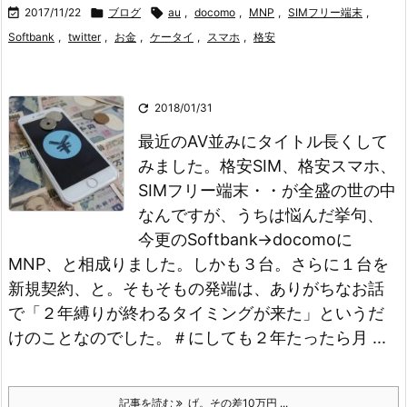

2017/11/22

ブログ

au
,
docomo
,
MNP
,
SIMフリー端末
,
Softbank
,
twitter
,
お金
,
ケータイ
,
スマホ
,
格安

2018/01/31
最近のAV並みにタイトル長くして
みました。
格安SIM、格安スマホ、
SIMフリー端末・・が全盛の世の中
なんですが、うちは悩んだ挙句、
今更のSoftbank→docomoに
MNP、と相成りました。しかも３台。さらに１台を
新規契約、と。
そもそもの発端は、ありがちなお話
で「２年縛りが終わるタイミングが来た」というだ
けのことなのでした。
＃にしても２年たったら月 ...
記事を読む
げ。その差10万円 ...