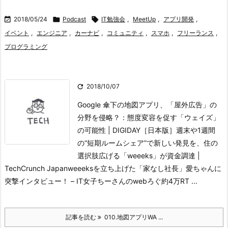

2018/05/24

Podcast

IT勉強会
,
MeetUp
,
アプリ開発
,
イベント
,
エンジニア
,
カーナビ
,
コミュニティ
,
スマホ
,
フリーランス
,
プログラミング

2018/10/07
Google 傘下の地図アプリ、「屋外広告」の
分野を侵略？：態度変容を促す「ウェイズ」
の可能性 | DIGIDAY［日本版］
週末や1週間
の“短期ルームシェア”で新しい発見を、住の
選択肢広げる「weeeks」が資金調達 |
TechCrunch Japanweeeksを立ち上げた「家なし社長」愛ちゃんに
突撃インタビュー！ – IT女子ちーさんのwebろぐ
約4万RT ...
記事を読む
010.地図アプリWA ...