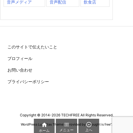
音声メディア
音声配信
飲食店
このサイトで伝えたいこと
プロフィール
お問い合わせ
プライバシーポリシー
Copyright ©
2014
-2026
TECHFREE
All Rights Reserved.



WordPress Luxeritas Theme is provided by "
Thought is free
".
メニュー
上へ
ホーム