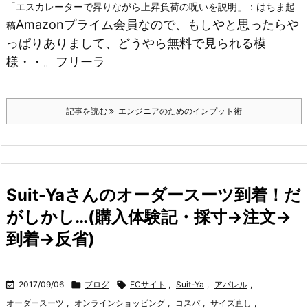
「エスカレーターで昇りながら上昇負荷の呪いを説明」：はちま起
Amazonプライム会員なので、もしやと思ったらや
稿
っぱりありまして、どうやら無料で見られる模
様・・。
フリーラ
記事を読む
エンジニアのためのインプット術
Suit-Yaさんのオーダースーツ到着！だ
がしかし…(購入体験記・採寸→注文→
到着→反省)

2017/09/06

ブログ

ECサイト
,
Suit-Ya
,
アパレル
,
オーダースーツ
,
オンラインショッピング
,
コスパ
,
サイズ直し
,