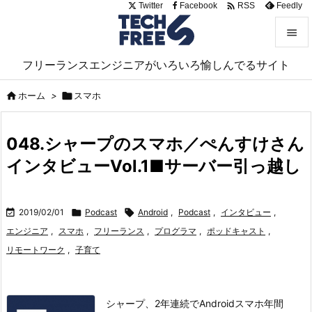

Twitter
Facebook
Feedly
RSS


フリーランスエンジニアがいろいろ愉しんでるサイト
メニュ


ホーム
>

スマホ
サイド

048.シャープのスマホ／ぺんすけさん
前へ
インタビューVol.1■サーバー引っ越し

次へ


2019/02/01

Podcast

Android
,
Podcast
,
インタビュー
,
検索
エンジニア
,
スマホ
,
フリーランス
,
プログラマ
,
ポッドキャスト
,
リモートワーク
,
子育て
シャープ、2年連続でAndroidスマホ年間