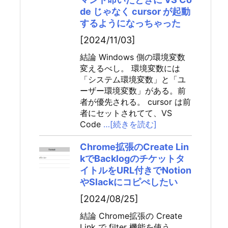
de じゃなく cursor が起動
するようになっちゃった
[2024/11/03]
結論 Windows 側の環境変数
変えるべし。 環境変数には
「システム環境変数」と「ユ
ーザー環境変数」がある。前
者が優先される。 cursor は前
者にセットされてて、VS
Code
…[続きを読む]
Chrome拡張のCreate Lin
kでBacklogのチケットタ
イトルをURL付きでNotion
やSlackにコピぺしたい
[2024/08/25]
結論 Chrome拡張の Create
Link で filter 機能を使う