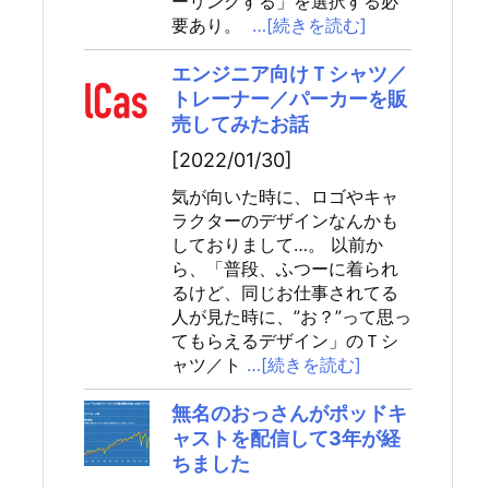
ーリングする」を選択する必
要あり。
…[続きを読む]
エンジニア向けＴシャツ／
トレーナー／パーカーを販
売してみたお話
[2022/01/30]
気が向いた時に、ロゴやキャ
ラクターのデザインなんかも
しておりまして…。 以前か
ら、「普段、ふつーに着られ
るけど、同じお仕事されてる
人が見た時に、”お？”って思っ
てもらえるデザイン」のＴシ
ャツ／ト
…[続きを読む]
無名のおっさんがポッドキ
ャストを配信して3年が経
ちました