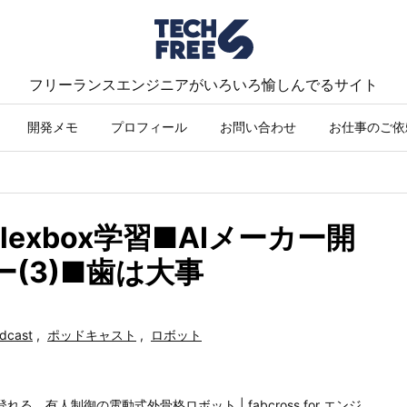
フリーランスエンジニアがいろいろ愉しんでるサイト
開発メモ
プロフィール
お問い合わせ
お仕事のご依
lexbox学習■AIメーカー開
(3)■歯は大事
dcast
,
ポッドキャスト
,
ロボット
、有人制御の電動式外骨格ロボット | fabcross for エンジ