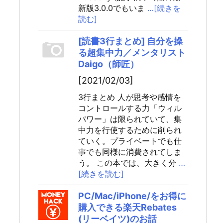
新版3.0.0でもいま
…[続きを
読む]
[読書3行まとめ] 自分を操
る超集中力／メンタリスト
Daigo（師匠）
[2021/02/03]
3行まとめ 人が思考や感情を
コントロールする力「ウィル
パワー」は限られていて、集
中力を行使するために削られ
ていく。プライベートでも仕
事でも同様に消費されてしま
う。 この本では、大きく分
…
[続きを読む]
PC/Mac/iPhone/をお得に
購入できる楽天Rebates
(リーベイツ)のお話