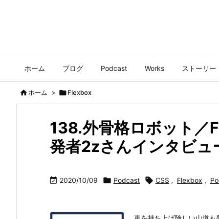
ホーム
ブログ
Podcast
Works
ストーリー

ホーム
>

Flexbox
138.外骨格ロボット／F
発者2zさんインタビュー

2020/10/09

Podcast

CSS
,
Flexbox
,
Po
車を持ち上げ険しい山道も登れる