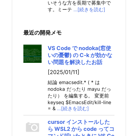
いそうな方を長期で募集中で
す。ミーテ
…[続きを読む]
最近の開発メモ
VS Code で nodoka(窓使
いの憂鬱) の C-k が効かな
い問題を解決したお話
[2025/01/11]
結論 emacsedit.* ( * は
nodoka だったり mayu だっ
たり） を編集する。 変更前
keyseq $EmacsEdit/kill-line
= &
…[続きを読む]
cursor インストールした
ら WSL2 から code ってコ
マンド叩いたときに VS Co