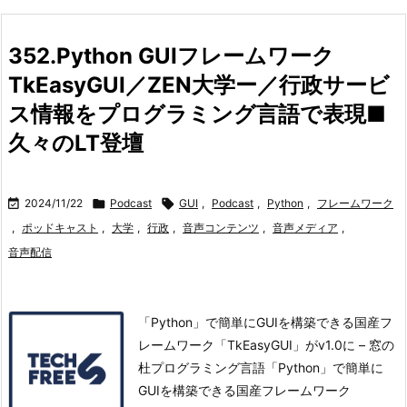
352.Python GUIフレームワーク
TkEasyGUI／ZEN大学ー／行政サービ
ス情報をプログラミング言語で表現■
久々のLT登壇

2024/11/22

Podcast

GUI
,
Podcast
,
Python
,
フレームワーク
,
ポッドキャスト
,
大学
,
行政
,
音声コンテンツ
,
音声メディア
,
音声配信
「Python」で簡単にGUIを構築できる国産フ
レームワーク「TkEasyGUI」がv1.0に – 窓の
杜プログラミング言語「Python」で簡単に
GUIを構築できる国産フレームワーク