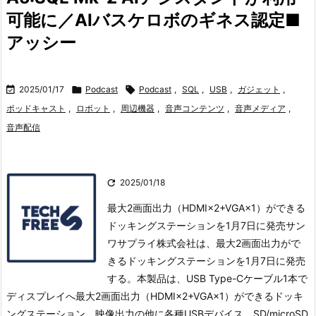
可能に／AIバスケロボのギネス認定■
アッシー

2025/01/17

Podcast

Podcast
,
SQL
,
USB
,
ガジェット
,
ポッドキャスト
,
ロボット
,
周辺機器
,
音声コンテンツ
,
音声メディア
,
音声配信

2025/01/18
最大2画面出力（HDMI×2+VGA×1）ができる
ドッキングステーションを1月7日に発売サン
ワサプライ株式会社は、最大2画面出力がで
きるドッキングステーションを1月7日に発売
する。
本製品は、USB Type-Cケーブル1本で
ディスプレイへ最大2画面出力（HDMI×2+VGA×1）ができるドッキ
ングステーション。
映像出力の他に各種USBデバイス、SD/microSD