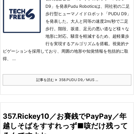
D9」を発表Pudu Roboticsは、同社初の二足
歩行型ヒューマノイドロボット「PUDU D9」
を発表した。
大人と同等の速度2m/秒で二足
歩行。
階段、坂道、足元の悪い道など様々な
地形に対応。
騒音を軽減するため、超軽量歩
行を実現するアルゴリズムを搭載。
視覚的ナ
ビゲーションを採用しており、周囲の地形や知覚情報を包括的に取
得、 ...
記事を読む
358.PUDU D9／MUS ...
357.Rickey10／お賽銭でPayPay／年
越しそばをすすれっず■咳だけ残って