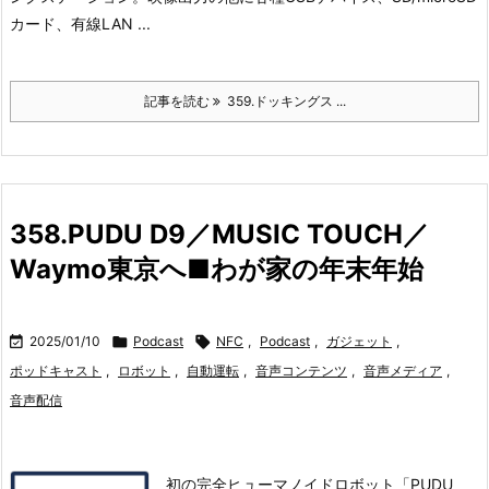
カード、有線LAN ...
記事を読む
359.ドッキングス ...
358.PUDU D9／MUSIC TOUCH／
Waymo東京へ■わが家の年末年始

2025/01/10

Podcast

NFC
,
Podcast
,
ガジェット
,
ポッドキャスト
,
ロボット
,
自動運転
,
音声コンテンツ
,
音声メディア
,
音声配信
初の完全ヒューマノイドロボット「PUDU