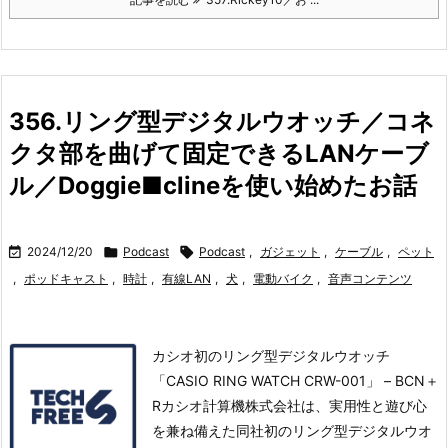
356.リング型デジタルウオッチ／コネ
クタ部を曲げて固定できるLANケーブ
ル／Doggie■clineを使い始めたお話

2024/12/20

Podcast

Podcast
,
ガジェット
,
ケーブル
,
ペット
,
ポッドキャスト
,
時計
,
有線LAN
,
犬
,
電動バイク
,
音声コンテンツ
カシオ初のリング型デジタルウオッチ
「CASIO RING WATCH CRW-001」 – BCN＋
Rカシオ計算機株式会社は、実用性と遊び心
を兼ね備えた同社初のリング型デジタルウオ