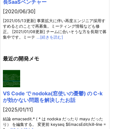
長SaaSベンチャー
[2020/06/30]
[2021/05/13更新] 事業拡大に伴い再度エンジニア採用す
すめるとのことで再募集。ミーティング情報なども修
正。 [2021/01/08更新] チームに合いそうな方を長期で募
集中です。ミーテ
…[続きを読む]
最近の開発メモ
VS Code で nodoka(窓使いの憂鬱) の C-k
が効かない問題を解決したお話
[2025/01/11]
結論 emacsedit.* ( * は nodoka だったり mayu だった
り） を編集する。 変更前 keyseq $EmacsEdit/kill-line =