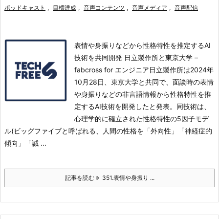
ポッドキャスト
,
目標達成
,
音声コンテンツ
,
音声メディア
,
音声配信
表情や身振りなどから性格特性を推定するAI
技術を共同開発 日立製作所と東京大学 –
fabcross for エンジニア日立製作所は2024年
10月28日、東京大学と共同で、面談時の表情
や身振りなどの非言語情報から性格特性を推
定するAI技術を開発したと発表。
同技術は、
心理学的に確立された性格特性の5因子モデ
ル(ビッグファイブと呼ばれる、人間の性格を「外向性」「神経症的
傾向」「誠 ...
記事を読む
351.表情や身振り ...