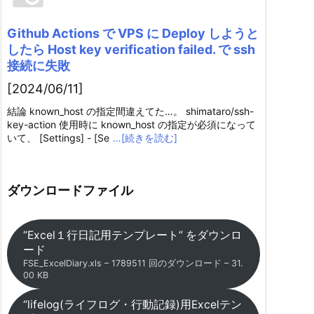
Github Actions で VPS に Deploy しようと
したら Host key verification failed. で ssh
接続に失敗
[2024/06/11]
結論 known_host の指定間違えてた…。 shimataro/ssh-
key-action 使用時に known_host の指定が必須になって
いて、 [Settings] - [Se
…[続きを読む]
ダウンロードファイル
“Excel１行日記用テンプレート” をダウンロ
ード
FSE_ExcelDiary.xls – 1789511 回のダウンロード – 31.
00 KB
“lifelog(ライフログ・行動記録)用Excelテン