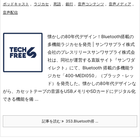
ポッドキャスト
,
ラジカセ
,
死語
,
銀行
,
音声コンテンツ
,
音声メディア
,
音声配信
懐かしの80年代デザイン！Bluetooth搭載の
多機能ラジカセを発売 | サンワサプライ株式
会社のプレスリリースサンワサプライ株式会
社は、同社が運営する直販サイト『サンワダ
イレクト』にて、Bluetooth 搭載の多機能ラ
ジカセ「400-MEDI050」（ブラック・レッ
ド）を発売した。
懐かしの80年代デザインな
がら、カセットテープの音源をUSBメモリやSDカードにデジタル化
できる機能を備 ...
記事を読む
353.Bluetooth搭 ...