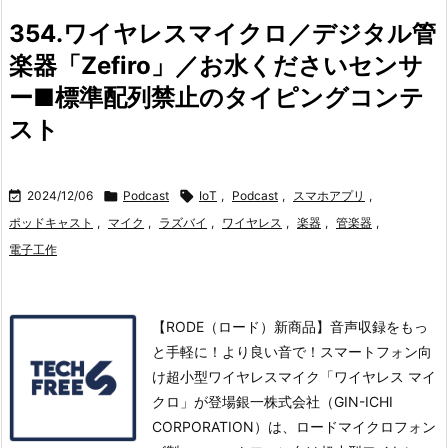
354.ワイヤレスマイクロ／デジタル管
楽器「Zefiro」／お水くださいセンサ
ー■標準配列禁止のタイピングコンテ
スト

2024/12/06

Podcast

IoT
,
Podcast
,
スマホアプリ
,
ポッドキャスト
,
マイク
,
ラズバイ
,
ワイヤレス
,
楽器
,
管楽器
,
電子工作
【RODE（ロード）新商品】音声収録をもっ
と手軽に！より良い音で！スマートフォン向
け超小型ワイヤレスマイク「ワイヤレス マイ
クロ」が登場銀一株式会社（GIN-ICHI
CORPORATION）は、ロードマイクロフォン