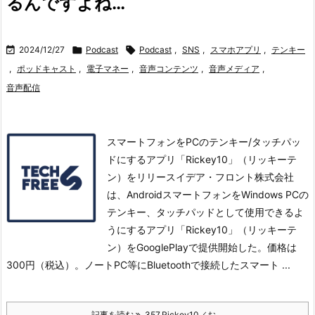
るんですよね…

2024/12/27

Podcast

Podcast
,
SNS
,
スマホアプリ
,
テンキー
,
ポッドキャスト
,
電子マネー
,
音声コンテンツ
,
音声メディア
,
音声配信
スマートフォンをPCのテンキー/タッチパッ
ドにするアプリ「Rickey10」（リッキーテ
ン）をリリースイデア・フロント株式会社
は、AndroidスマートフォンをWindows PCの
テンキー、タッチパッドとして使用できるよ
うにするアプリ「Rickey10」（リッキーテ
ン）をGooglePlayで提供開始した。
価格は
300円（税込）。
ノートPC等にBluetoothで接続したスマート ...
記事を読む
357.Rickey10／お ...