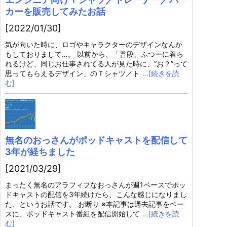
カーを販売してみたお話
[2022/01/30]
気が向いた時に、ロゴやキャラクターのデザインなんか
もしておりまして…。 以前から、「普段、ふつーに着ら
れるけど、同じお仕事されてる人が見た時に、”お？”って
思ってもらえるデザイン」のＴシャツ／ト
…[続きを読
む]
無名のおっさんがポッドキャストを配信して
3年が経ちました
[2021/03/29]
まったく無名のアラフィフなおっさんが週1ペースでポッ
ドキャストの配信を3年続けたら、こんな感じになりまし
た、というお話です。 お断り ※本記事は過去記事をベー
スに、ポッドキャスト番組を配信開始して
…[続きを読
む]