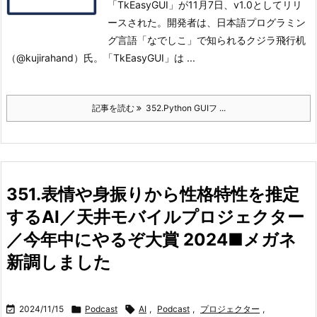
「TkEasyGUI」が11月7日、v1.0としてリリ
ースされた。
開発者は、日本語プログラミン
グ言語「なでしこ」で知られるクジラ飛行机
（@kujirahand）氏。
「TkEasyGUI」は ...
記事を読む
352.Python GUIフ ...
351.表情や身振りから性格特性を推定
するAI／天井モバイルプロジェクター
／今年中にやるぞ大賞 2024■メガネ
新調しました

2024/11/15

Podcast

AI
,
Podcast
,
プロジェクター
,