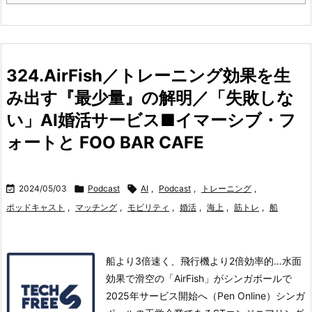
324.AirFish／トレーニング効果を生
み出す『最少量』の解明／「失敗しな
い」AI婚活サービス■イマーシブ・フ
ォートと FOO BAR CAFE

2024/05/03

Podcast

AI
,
Podcast
,
トレーニング
,
ポッドキャスト
,
マッチング
,
モビリティ
,
婚活
,
海上
,
筋トレ
,
船
船より3倍速く、飛行機より2倍効率的…水面
効果で滑空の「AirFish」がシンガポールで
2025年サービス開始へ（Pen Online）シンガ