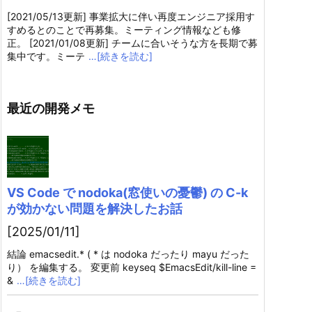
[2021/05/13更新] 事業拡大に伴い再度エンジニア採用す
すめるとのことで再募集。ミーティング情報なども修
正。 [2021/01/08更新] チームに合いそうな方を長期で募
集中です。ミーテ
…[続きを読む]
最近の開発メモ
VS Code で nodoka(窓使いの憂鬱) の C-k
が効かない問題を解決したお話
[2025/01/11]
結論 emacsedit.* ( * は nodoka だったり mayu だった
り） を編集する。 変更前 keyseq $EmacsEdit/kill-line =
&
…[続きを読む]