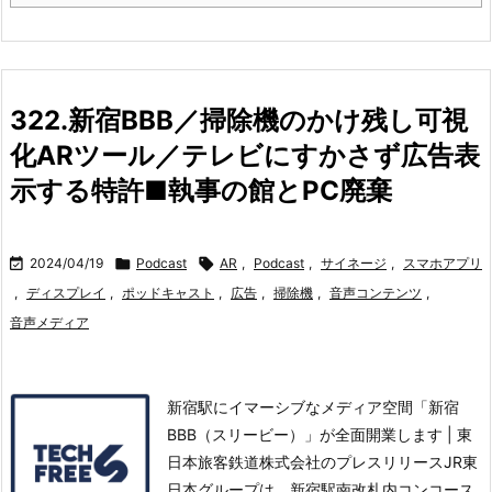
322.新宿BBB／掃除機のかけ残し可視
化ARツール／テレビにすかさず広告表
示する特許■執事の館とPC廃棄

2024/04/19

Podcast

AR
,
Podcast
,
サイネージ
,
スマホアプリ
,
ディスプレイ
,
ポッドキャスト
,
広告
,
掃除機
,
音声コンテンツ
,
音声メディア
新宿駅にイマーシブなメディア空間「新宿
BBB（スリービー）」が全面開業します | 東
日本旅客鉄道株式会社のプレスリリースJR東
日本グループは、新宿駅南改札内コンコース