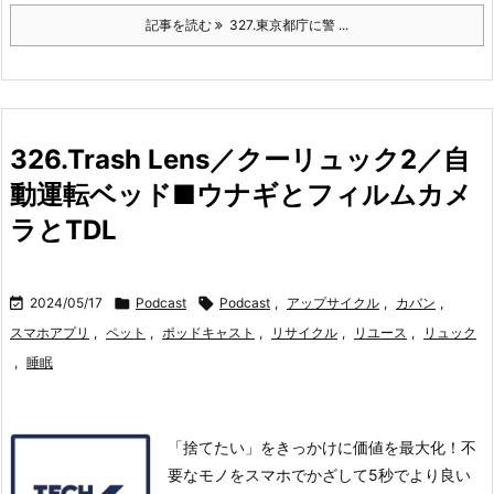
記事を読む
327.東京都庁に警 ...
326.Trash Lens／クーリュック2／自
動運転ベッド■ウナギとフィルムカメ
ラとTDL

2024/05/17

Podcast

Podcast
,
アップサイクル
,
カバン
,
スマホアプリ
,
ペット
,
ポッドキャスト
,
リサイクル
,
リユース
,
リュック
,
睡眠
「捨てたい」をきっかけに価値を最大化！不
要なモノをスマホでかざして5秒でより良い