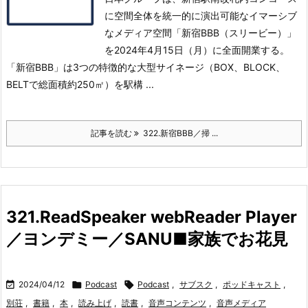
に空間全体を統一的に演出可能なイマーシブ
なメディア空間「新宿BBB（スリービー）」
を2024年4月15日（月）に全面開業する。
「新宿BBB」は3つの特徴的な大型サイネージ（BOX、BLOCK、
BELTで総面積約250㎡）を駅構 ...
記事を読む
322.新宿BBB／掃 ...
321.ReadSpeaker webReader Player
／ヨンデミー／SANU■家族でお花見

2024/04/12

Podcast

Podcast
,
サブスク
,
ポッドキャスト
,
別荘
,
書籍
,
本
,
読み上げ
,
読書
,
音声コンテンツ
,
音声メディア