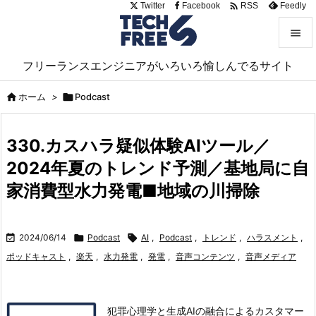

Twitter
Facebook
Feedly
RSS


フリーランスエンジニアがいろいろ愉しんでるサイト
メニュ


ホーム
>

Podcast
サイド

330.カスハラ疑似体験AIツール／
前へ
2024年夏のトレンド予測／基地局に自

次へ
家消費型水力発電■地域の川掃除

検索

2024/06/14

Podcast

AI
,
Podcast
,
トレンド
,
ハラスメント
,
ポッドキャスト
,
楽天
,
水力発電
,
発電
,
音声コンテンツ
,
音声メディア
犯罪心理学と生成AIの融合によるカスタマー