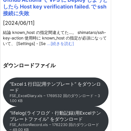
したら Host key verification failed. で ssh
接続に失敗
[2024/06/11]
結論 known_host の指定間違えてた…。 shimataro/ssh-
key-action 使用時に known_host の指定が必須になって
いて、 [Settings] - [Se
…[続きを読む]
ダウンロードファイル
“Excel１行日記用テンプレート” をダウンロ
ード
FSE_ExcelDiary.xls – 1769532 回のダウンロード – 3
1.00 KB
“lifelog(ライフログ・行動記録)用Excelテン
プレートファイル” をダウンロード
FSE_ActionRecord.xls – 1762230 回のダウンロード
– 49.00 KB