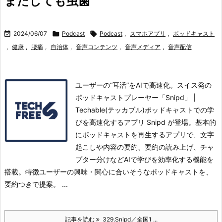
またしても虫歯

2024/06/07

Podcast

Podcast
,
スマホアプリ
,
ポッドキャスト
,
健康
,
腰痛
,
自治体
,
音声コンテンツ
,
音声メディア
,
音声配信
ユーザーの“耳活”をAIで高速化。スイス発の
ポッドキャストプレーヤー「Snipd」 |
Techable(テッカブル)ポッドキャストでの学
びを高速化するアプリ Snipd が登場。
基本的
にポッドキャストを再生するアプリで、文字
起こしや内容の要約、要約の読み上げ、チャ
プター分けなどAIで学びを効率化する機能を
搭載。
特徴ユーザーの興味・関心に合いそうなポッドキャストを、
要約つきで提案。 ...
記事を読む
329.Snipd／全国1 ...