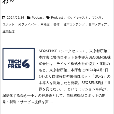
わ～

2024/05/24

Podcast

Podcast
,
ポッドキャスト
,
マンガ
,
ロボット
,
光ファイバー
,
幸福度
,
警備
,
音声コンテンツ
,
音声メディア
,
音声配信
SEQSENSE（シークセンス）、東京都庁第二
本庁舎に警備ロボットを本導入SEQSENSE株
式会社は、テイケイ株式会社の協力・運用の
もと、東京都庁第二本庁舎に2024年4月1日
(月)より自律移動型警備ロボット「SQ-2」の
本導入を開始したと発表。
SEQSENSEは「世
界を変えない。」というミッションを掲げ、
深刻化する働き手不足の解決策として、自律移動型ロボットの開
発・製造・サービス提供を実 ...