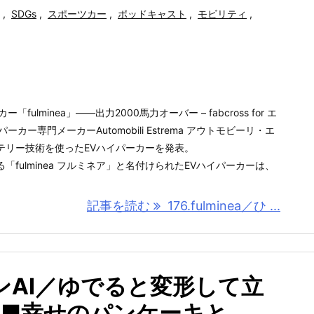
,
SDGs
,
スポーツカー
,
ポッドキャスト
,
モビリティ
,
ulminea」――出力2000馬力オーバー – fabcross for エ
カー専門メーカーAutomobili Estrema アウトモビーリ・エ
テリー技術を使ったEVハイパーカーを発表。
fulminea フルミネア」と名付けられたEVハイパーカーは、
記事を読む
176.fulminea／ひ ...
インAI／ゆでると変形して立
2■幸せのパンケーキと