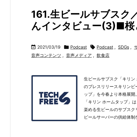
161.生ビールサブスク／
んインタビュー(3)■

2021/03/19

Podcast

Podcast
,
SDGs
,
音声コンテンツ
,
音声メディア
,
飲食店
生ビールサブスク「キリン
のプレスリリースキリンビ
ップ」を今春より本格展開
「キリン ホームタップ」
楽める生ビールのサブスク
ビールサーバーの供給体制な