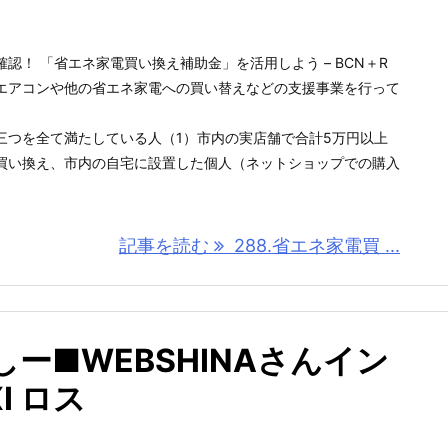
認！ 「省エネ家電買い換え補助金」を活用しよう – BCN＋R
エアコンや他の省エネ家電への買い替えなどの支援事業を行って
三つを全て満たしている人（1）市内の実店舗で合計5万円以上
買い換え、市内の自宅に設置した個人（ネットショップでの購入
記事を読む
288.省エネ家電買 ...
やっしー■WEBSHINAさんイン
I ロス