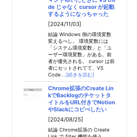
de じゃなく cursor が起動
するようになっちゃった
[2024/11/03]
結論 Windows 側の環境変数
変えるべし。 環境変数には
「システム環境変数」と「ユ
ーザー環境変数」がある。前
者が優先される。 cursor は前
者にセットされてて、VS
Code
…[続きを読む]
Chrome拡張のCreate Lin
kでBacklogのチケットタ
イトルをURL付きでNotion
やSlackにコピぺしたい
[2024/08/25]
結論 Chrome拡張の Create
Link で filter 機能を使う