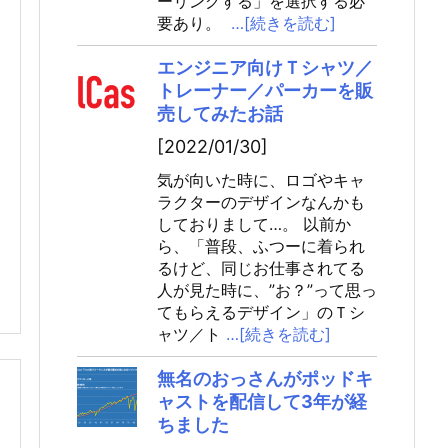
ーリングする」を選択する必
要あり。
…[続きを読む]
エンジニア向けＴシャツ／
トレーナー／パーカーを販
売してみたお話
[2022/01/30]
気が向いた時に、ロゴやキャ
ラクターのデザインなんかも
しておりまして…。 以前か
ら、「普段、ふつーに着られ
るけど、同じお仕事されてる
人が見た時に、”お？”って思っ
てもらえるデザイン」のＴシ
ャツ／ト
…[続きを読む]
無名のおっさんがポッドキ
ャストを配信して3年が経
ちました