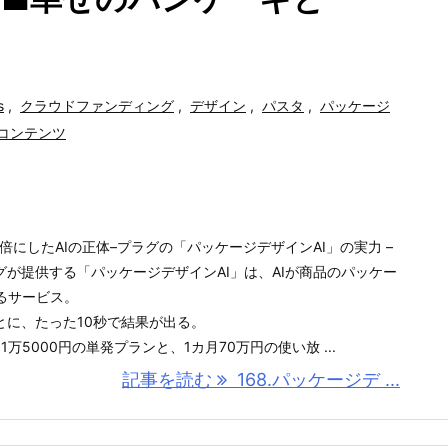
s
,
クラウドファンディング
,
デザイン
,
パスタ
,
パッケージ
コンテンツ
倍にしたAIの正体–プラグの「パッケージデザインAI」の実力 –
プラグが提供する「パッケージデザインAI」は、AIが商品のパッケー
るサービス。
とに、たった10秒で結果が出る。
万5000円の単発プランと、1カ月70万円の使い放 ...
記事を読む
168.パッケージデ ...