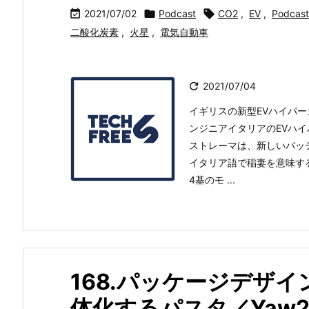

2021/07/02

Podcast

CO2
,
EV
,
Podcast
二酸化炭素
,
火星
,
電気自動車

2021/07/04
イギリスの新型EVハイパーカー「f
ンジニアイタリアのEVハイパー
ストレーマは、新しいバッ
イタリア語で稲妻を意味する「
4基のモ ...
168.パッケージデザ
体化するパスタ／Yaw