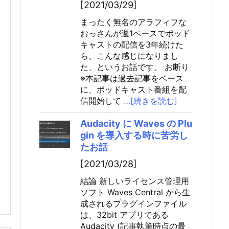
[2021/03/29]
まったく無名のアラフィフな
おっさんが週1ペースでポッド
キャストの配信を3年続けた
ら、こんな感じになりまし
た、というお話です。 お断り
※本記事は過去記事をベース
に、ポッドキャスト番組を配
信開始して
…[続きを読む]
Audacity に Waves の Plu
gin を導入する時に苦労し
たお話
[2021/03/28]
結論 新しいライセンス管理用
ソフト Waves Central から生
成されるプラグインファイル
は、32bit アプリである
Audacity (記事執筆時点の最