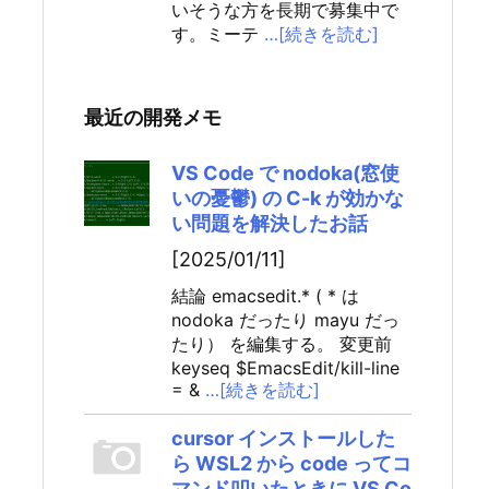
いそうな方を長期で募集中で
す。ミーテ
…[続きを読む]
最近の開発メモ
VS Code で nodoka(窓使
いの憂鬱) の C-k が効かな
い問題を解決したお話
[2025/01/11]
結論 emacsedit.* ( * は
nodoka だったり mayu だっ
たり） を編集する。 変更前
keyseq $EmacsEdit/kill-line
= &
…[続きを読む]
cursor インストールした
ら WSL2 から code ってコ
マンド叩いたときに VS Co