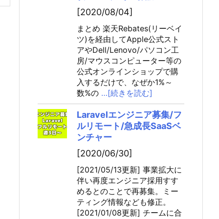
[2020/08/04]
まとめ 楽天Rebates(リーベイ
ツ)を経由してApple公式スト
アやDell/Lenovo/パソコン工
房/マウスコンピューター等の
公式オンラインショップで購
入するだけで、なぜか1%～
数%の
…[続きを読む]
Laravelエンジニア募集/フ
ルリモート/急成長SaaSベ
ンチャー
[2020/06/30]
[2021/05/13更新] 事業拡大に
伴い再度エンジニア採用すす
めるとのことで再募集。ミー
ティング情報なども修正。
[2021/01/08更新] チームに合