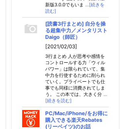
新版3.0.0でもいま
…[続きを
読む]
[読書3行まとめ] 自分を操
る超集中力／メンタリスト
Daigo（師匠）
[2021/02/03]
3行まとめ 人が思考や感情を
コントロールする力「ウィル
パワー」は限られていて、集
中力を行使するために削られ
ていく。プライベートでも仕
事でも同様に消費されてしま
う。 この本では、大きく分
…
[続きを読む]
PC/Mac/iPhone/をお得に
購入できる楽天Rebates
(リーベイツ)のお話