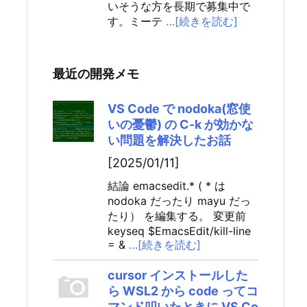
いそうな方を長期で募集中で
す。ミーテ
…[続きを読む]
最近の開発メモ
VS Code で nodoka(窓使
いの憂鬱) の C-k が効かな
い問題を解決したお話
[2025/01/11]
結論 emacsedit.* ( * は
nodoka だったり mayu だっ
たり） を編集する。 変更前
keyseq $EmacsEdit/kill-line
= &
…[続きを読む]
cursor インストールした
ら WSL2 から code ってコ
マンド叩いたときに VS Co