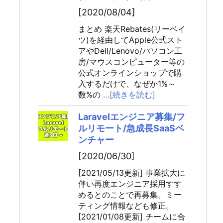
[2020/08/04]
まとめ 楽天Rebates(リーベイ
ツ)を経由してApple公式スト
アやDell/Lenovo/パソコン工
房/マウスコンピューター等の
公式オンラインショップで購
入するだけで、なぜか1%～
数%の
…[続きを読む]
Laravelエンジニア募集/フ
ルリモート/急成長SaaSベ
ンチャー
[2020/06/30]
[2021/05/13更新] 事業拡大に
伴い再度エンジニア採用すす
めるとのことで再募集。ミー
ティング情報なども修正。
[2021/01/08更新] チームに合