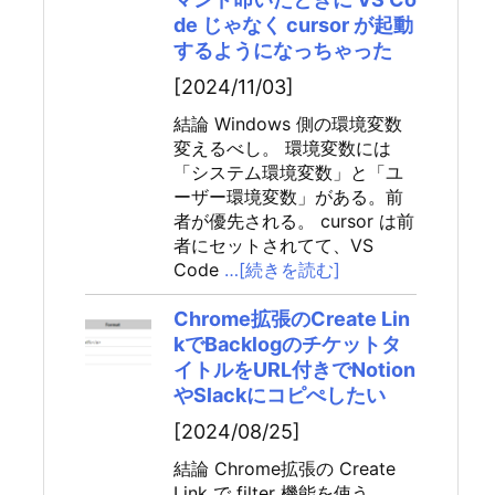
de じゃなく cursor が起動
するようになっちゃった
[2024/11/03]
結論 Windows 側の環境変数
変えるべし。 環境変数には
「システム環境変数」と「ユ
ーザー環境変数」がある。前
者が優先される。 cursor は前
者にセットされてて、VS
Code
…[続きを読む]
Chrome拡張のCreate Lin
kでBacklogのチケットタ
イトルをURL付きでNotion
やSlackにコピぺしたい
[2024/08/25]
結論 Chrome拡張の Create
Link で filter 機能を使う