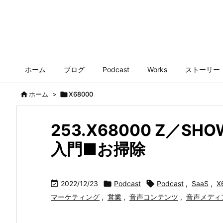
ホーム
ブログ
Podcast
Works
ストーリー

ホーム
>

X68000
253.X68000 Z／
入門■お掃除

2022/12/23

Podcast

Podcast
,
SaaS
,
X
マーケティング
,
営業
,
音声コンテンツ
,
音声メディ