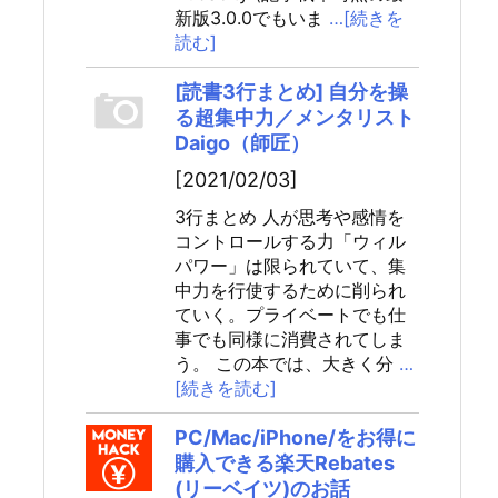
新版3.0.0でもいま
…[続きを
読む]
[読書3行まとめ] 自分を操
る超集中力／メンタリスト
Daigo（師匠）
[2021/02/03]
3行まとめ 人が思考や感情を
コントロールする力「ウィル
パワー」は限られていて、集
中力を行使するために削られ
ていく。プライベートでも仕
事でも同様に消費されてしま
う。 この本では、大きく分
…
[続きを読む]
PC/Mac/iPhone/をお得に
購入できる楽天Rebates
(リーベイツ)のお話