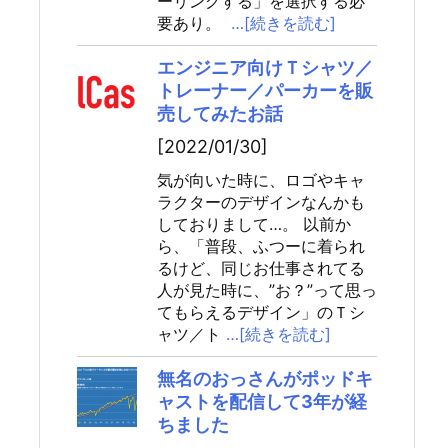
ーリングする」を選択する必
要あり。
…[続きを読む]
エンジニア向けＴシャツ／
トレーナー／パーカーを販
売してみたお話
[2022/01/30]
気が向いた時に、ロゴやキャ
ラクターのデザインなんかも
しておりまして…。 以前か
ら、「普段、ふつーに着られ
るけど、同じお仕事されてる
人が見た時に、”お？”って思っ
てもらえるデザイン」のＴシ
ャツ／ト
…[続きを読む]
無名のおっさんがポッドキ
ャストを配信して3年が経
ちました