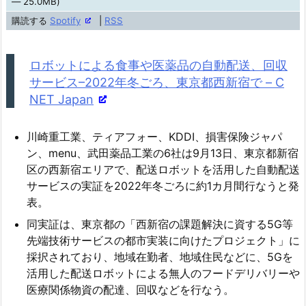
— 25.0MB)
レ
購読する
Spotify
|
RSS
ー
ヤ
ロボットによる食事や医薬品の自動配送、回収
ー
サービス–2022年冬ごろ、東京都西新宿で – C
NET Japan
川崎重工業、ティアフォー、KDDI、損害保険ジャパ
ン、menu、武田薬品工業の6社は9月13日、東京都新宿
区の西新宿エリアで、配送ロボットを活用した自動配送
サービスの実証を2022年冬ごろに約1カ月間行なうと発
表。
同実証は、東京都の「西新宿の課題解決に資する5G等
先端技術サービスの都市実装に向けたプロジェクト」に
採択されており、地域在勤者、地域住民などに、5Gを
活用した配送ロボットによる無人のフードデリバリーや
医療関係物資の配達、回収などを行なう。