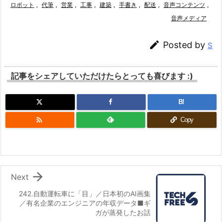
ロボット
,
代筆
,
営業
,
工事
,
建築
,
手書き
,
配送
,
音声コンテンツ
,
音声メディア

Posted by
S
記事をシェアしていただけたらとっても喜びます :)
B!

Copy

Next
242.自動運転車に「目」／日本初のAI画集
／有名企業のエンジニアの年収データ■ギ
ガが蒸発したお話