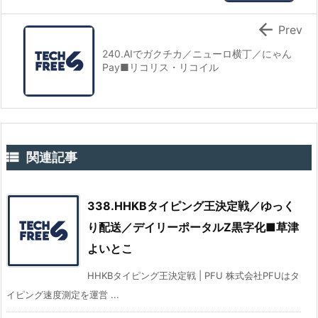

Prev
240.AIでガクチカ／ニューロ横丁／にゃん
Pay■リコリス・リコイル

関連記事
338.HHKBタイピング王決定戦／ゆっく
り配送／デイリーポータルZ黒字化■草津
よいとこ
HHKBタイピング王決定戦 | PFU 株式会社PFUはタ
イピング速度測定を運営 ...