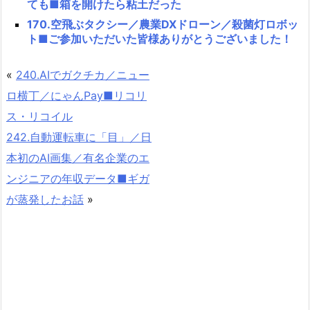
ても■箱を開けたら粘土だった
170.空飛ぶタクシー／農業DXドローン／殺菌灯ロボッ
ト■ご参加いただいた皆様ありがとうございました！
«
240.AIでガクチカ／ニュー
ロ横丁／にゃんPay■リコリ
ス・リコイル
242.自動運転車に「目」／日
本初のAI画集／有名企業のエ
ンジニアの年収データ■ギガ
が蒸発したお話
»