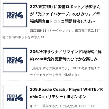
327.東京都庁に警備ロボット／学習まん
が『光ファイバケーブルのひみつ』／幸
福感調査■トロッコ問題解決したわ～
SEQSENSE（シークセンス）、東京都庁第二本庁
舎に警備ロボットを本導入 SE ...
306.冷凍サウナ／リマインド結婚式／解
約.com■免許更新時のひそかな楽しみ
【新宿駅すぐの冷凍サウナ】-197℃の新体験！ク
ライオセラピーを全身で体感できる ...
209.Roadie Coach／Player! WHITE／R
eMoCe（リモシー）■ボンボン
ギターに装着するだけであなた専任のコーチに。