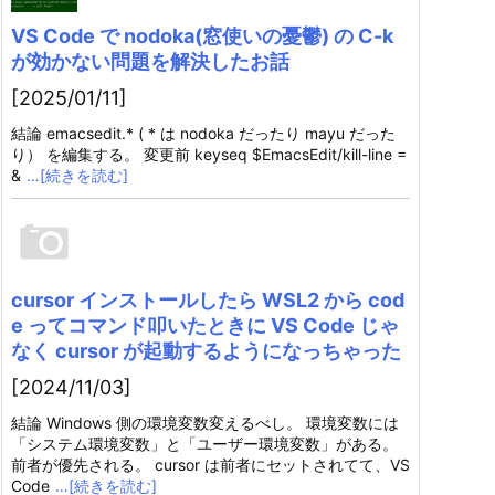
VS Code で nodoka(窓使いの憂鬱) の C-k
が効かない問題を解決したお話
[2025/01/11]
結論 emacsedit.* ( * は nodoka だったり mayu だった
り） を編集する。 変更前 keyseq $EmacsEdit/kill-line =
&
…[続きを読む]
cursor インストールしたら WSL2 から cod
e ってコマンド叩いたときに VS Code じゃ
なく cursor が起動するようになっちゃった
[2024/11/03]
結論 Windows 側の環境変数変えるべし。 環境変数には
「システム環境変数」と「ユーザー環境変数」がある。
前者が優先される。 cursor は前者にセットされてて、VS
Code
…[続きを読む]