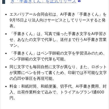
き「手書きくん」を正式リリース
エスパリアール合同会社は、AI手書き「手書きくん」を
9月15日より法人向けサービスとしてリリースすると発
表。
「手書きくん」は、写真で撮った手書き文字をAI学習さ
せ、あなたの文字で代筆し、送付まで行うAI手書き営業
マン。
「手書きくん」はペン字師範の文字を学習済みのため、
ペン字師範の文字で代筆も可能。
同じ文字でも毎回自然に文字が異なり、また、ロボット
が実際にペンを持って書くため、印刷では不可能な文字
の凸凹や筆圧を再現可能。
料金：和紙封筒、和紙便箋、切手代、AI手書き費用、封
入、出荷作業料全て込みで、トライアルプラン1通600
円。