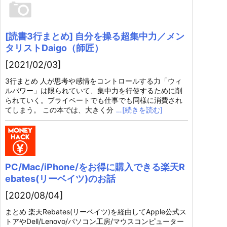
[読書3行まとめ] 自分を操る超集中力／メン
タリストDaigo（師匠）
[2021/02/03]
3行まとめ 人が思考や感情をコントロールする力「ウィ
ルパワー」は限られていて、集中力を行使するために削
られていく。プライベートでも仕事でも同様に消費され
てしまう。 この本では、大きく分
…[続きを読む]
PC/Mac/iPhone/をお得に購入できる楽天R
ebates(リーベイツ)のお話
[2020/08/04]
まとめ 楽天Rebates(リーベイツ)を経由してApple公式ス
トアやDell/Lenovo/パソコン工房/マウスコンピューター