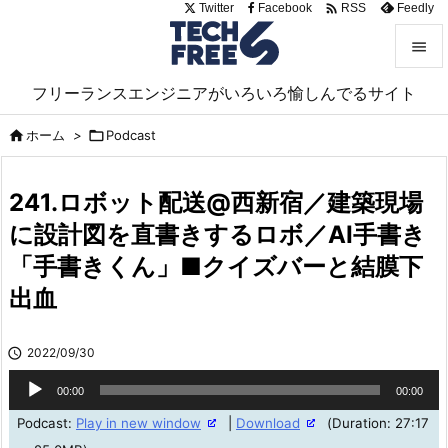

Twitter
Facebook
Feedly
RSS


フリーランスエンジニアがいろいろ愉しんでるサイト
メニュ

ホーム
>

Podcast

サイド

241.ロボット配送@西新宿／建築現場
前へ
に設計図を直書きするロボ／AI手書き

「手書きくん」■クイズバーと結膜下
次へ

出血
検索

2022/09/30
音
00:00
00:00
声
Podcast:
Play in new window
|
Download
(Duration: 27:17
プ