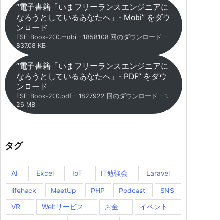
“電子書籍「いまフリーランスエンジニアに
なろうとしているあなたへ」- Mobi” をダウ
ンロード
FSE-Book-200.mobi – 1858108 回のダウンロード –
837.08 KB
“電子書籍「いまフリーランスエンジニアに
なろうとしているあなたへ」- PDF” をダウ
ンロード
FSE-Book-200.pdf – 1827922 回のダウンロード – 1.
26 MB
タグ
AI
Excel
IoT
IT勉強会
Laravel
lifehack
MeetUp
PHP
Podcast
SNS
VR
Webサービス
お金
イベント